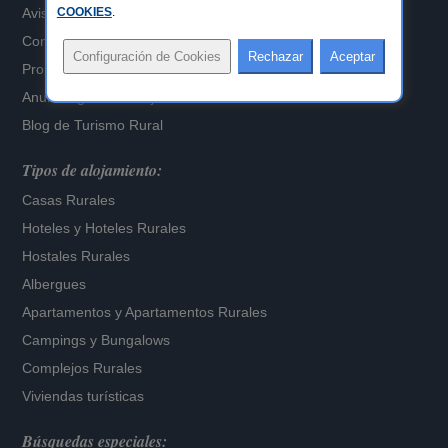
Aviso Legal
COOKIES
.
Configuración de Cookies
Propietarios alojamientos
Anuncia gratis tu alojamiento
Blog de Turismo Rural
Tipos de alojamiento:
Casas Rurales
Hoteles
y
Hoteles Rurales
Hostales Rurales
Albergues
Apartamentos
y
Apartamentos Rurales
Campings y Bungalows
Complejos Rurales
Viviendas turísticas
Búsquedas especiales: