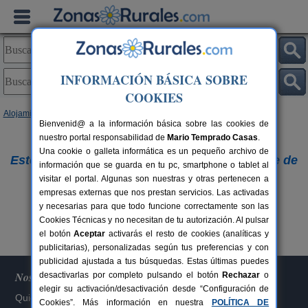
INFORMACIÓN BÁSICA SOBRE
COOKIES
Alojamientos
Bienvenid@ a la información básica sobre las cookies de
nuestro portal responsabilidad de
Lo sentimos,
Mario Temprado Casas
.
Una cookie o galleta informática es un pequeño archivo de
Este alojamiento ya no figura en nuestra base de
información que se guarda en tu pc, smartphone o tablet al
visitar el portal. Algunas son nuestras y otras pertenecen a
datos.
empresas externas que nos prestan servicios. Las activadas
Buscar otros alojamientos
y necesarias para que todo funcione correctamente son las
Cookies Técnicas y no necesitan de tu autorización. Al pulsar
el botón
Aceptar
activarás el resto de cookies (analíticas y
publicitarias), personalizadas según tus preferencias y con
publicidad ajustada a tus búsquedas. Estas últimas puedes
Nosotros
desactivarlas por completo pulsando el botón
Rechazar
o
elegir su activación/desactivación desde “Configuración de
Quiénes somos
Cookies”. Más información en nuestra
POLÍTICA DE