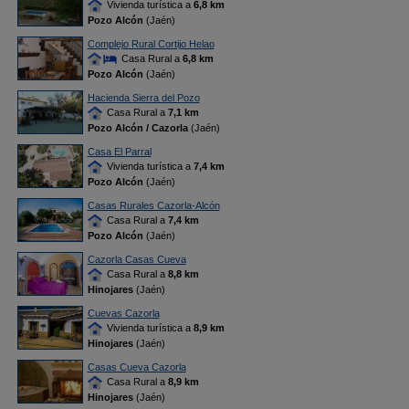
Vivienda turística a
6,8 km
Pozo Alcón
(Jaén)
Complejo Rural Cortijo Helao
Casa Rural a
6,8 km
Pozo Alcón
(Jaén)
Hacienda Sierra del Pozo
Casa Rural a
7,1 km
Pozo Alcón / Cazorla
(Jaén)
Casa El Parral
Vivienda turística a
7,4 km
Pozo Alcón
(Jaén)
Casas Rurales Cazorla-Alcón
Casa Rural a
7,4 km
Pozo Alcón
(Jaén)
Cazorla Casas Cueva
Casa Rural a
8,8 km
Hinojares
(Jaén)
Cuevas Cazorla
Vivienda turística a
8,9 km
Hinojares
(Jaén)
Casas Cueva Cazorla
Casa Rural a
8,9 km
Hinojares
(Jaén)