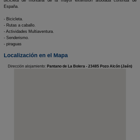
bicicleta de montaña de la mayor extensión arbolada continua de
España.
- Bicicleta.
- Rutas a caballo.
- Actividades Multiaventura.
- Senderismo.
- piraguas
Localización en el Mapa
Dirección alojamiento:
Pantano de La Bolera - 23485 Pozo Alcón (Jaén)