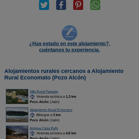
¿Has estado en este alojamiento?,
cuéntanos tu experiencia.
Alojamientos rurales cercanos a Alojamiento
Rural Economato (Pozo Alcón)
Villa Rural Paquete
Vivienda turística a
1,3 km
Pozo Alcón
(Jaén)
Alojamiento Rural El Hornico
Albergue a
3 km
Pozo Alcón
(Jaén)
Antigua Casa Rufo
Vivienda turística a
4,6 km
Pozo Alcón
(Jaén)