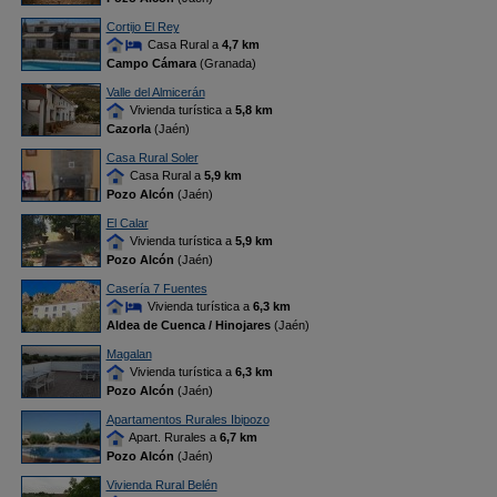
Cortijo El Rey
Casa Rural a
4,7 km
Campo Cámara
(Granada)
Valle del Almicerán
Vivienda turística a
5,8 km
Cazorla
(Jaén)
Casa Rural Soler
Casa Rural a
5,9 km
Pozo Alcón
(Jaén)
El Calar
Vivienda turística a
5,9 km
Pozo Alcón
(Jaén)
Casería 7 Fuentes
Vivienda turística a
6,3 km
Aldea de Cuenca / Hinojares
(Jaén)
Magalan
Vivienda turística a
6,3 km
Pozo Alcón
(Jaén)
Apartamentos Rurales Ibipozo
Apart. Rurales a
6,7 km
Pozo Alcón
(Jaén)
Vivienda Rural Belén