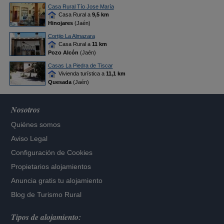
Casa Rural Tío Jose María
Casa Rural a
9,5 km
Hinojares
(Jaén)
Cortijo La Almazara
Casa Rural a
11 km
Pozo Alcón
(Jaén)
Casas La Piedra de Tiscar
Vivienda turística a
11,1 km
Quesada
(Jaén)
Nosotros
Quiénes somos
Aviso Legal
Configuración de Cookies
Propietarios alojamientos
Anuncia gratis tu alojamiento
Blog de Turismo Rural
Tipos de alojamiento: