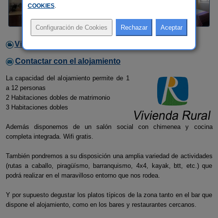
COOKIES
.
Video
Contactar con el alojamiento
La capacidad del alojamiento permite de 1
a 12 personas
2 Habitaciones dobles de matrimonio
3 Habitaciones dobles
Además disponemos de un salón social con chimenea y cocina
completa integrada. Wifi gratis.
También pondremos a su disposición una amplia variedad de actividades
(rutas a caballo, piragüísmo, barranquismo, 4x4, kayak, btt, etc.) que
podrá realizar en el maravilloso entorno que nos rodea.
Y por supuesto degustar los platos típicos de la zona tanto en el bar que
dispone el alojamiento, como en los bares y restaurantes cercanos.