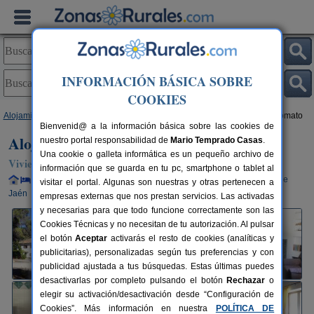
INFORMACIÓN BÁSICA SOBRE
COOKIES
Alojamientos
>
Andalucía
>
Jaén
>
Pozo Alcón
> Alojamiento Rural Economato
Bienvenid@ a la información básica sobre las cookies de
Alojamiento Rural Economato
nuestro portal responsabilidad de
Mario Temprado Casas
.
Una cookie o galleta informática es un pequeño archivo de
Vivienda turística en Pozo Alcón (Jaén)
información que se guarda en tu pc, smartphone o tablet al
Alquiler completo y por habitaciones
10+3 plazas
119 km de
visitar el portal. Algunas son nuestras y otras pertenecen a
Jaén
empresas externas que nos prestan servicios. Las activadas
y necesarias para que todo funcione correctamente son las
Cookies Técnicas y no necesitan de tu autorización. Al pulsar
el botón
Aceptar
activarás el resto de cookies (analíticas y
publicitarias), personalizadas según tus preferencias y con
publicidad ajustada a tus búsquedas. Estas últimas puedes
desactivarlas por completo pulsando el botón
Rechazar
o
elegir su activación/desactivación desde “Configuración de
Cookies”. Más información en nuestra
POLÍTICA DE