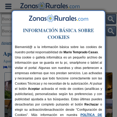
INFORMACIÓN BÁSICA SOBRE
COOKIES
Alojamientos
>
Asturias
>
Pendueles
> Apartamentos La Llobera
Bienvenid@ a la información básica sobre las cookies de
Apartamentos La Llobera
nuestro portal responsabilidad de
Mario Temprado Casas
.
Una cookie o galleta informática es un pequeño archivo de
Apartamentos Rurales en Pendueles / Llanes (Asturias)
información que se guarda en tu pc, smartphone o tablet al
Alquiler por habitaciones
2-20+4 plazas
100 km de Oviedo
visitar el portal. Algunas son nuestras y otras pertenecen a
empresas externas que nos prestan servicios. Las activadas
y necesarias para que todo funcione correctamente son las
Cookies Técnicas y no necesitan de tu autorización. Al pulsar
el botón
Aceptar
activarás el resto de cookies (analíticas y
publicitarias), personalizadas según tus preferencias y con
publicidad ajustada a tus búsquedas. Estas últimas puedes
desactivarlas por completo pulsando el botón
Rechazar
o
elegir su activación/desactivación desde “Configuración de
Cookies”. Más información en nuestra
POLÍTICA DE