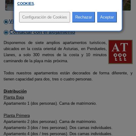
COOKIES
.
Video
Contactar con el alojamiento
Disponemos de siete amplios apartamentos turisticos,
ubicados en la costa oriental de Asturias, en Pendueles,
Llanes, a solo 300 metros de la costa y 10 minutos
caminando de la playa más próxima.
Todos nuestros apartamentos están decorados de forma diferente, y
tienen capacidad para dos, tres o cuatro personas.
Distribución
Planta Baja
Apartamento 1 (dos personas). Cama de matrimonio.
Planta Primera
Apartamento 2 (dos personas). Cama de matrimonio.
Apartamento 3 (dos / tres personas). Dos camas individuales.
Apartamento 4 (dos / tres personas). Dos camas individuales.