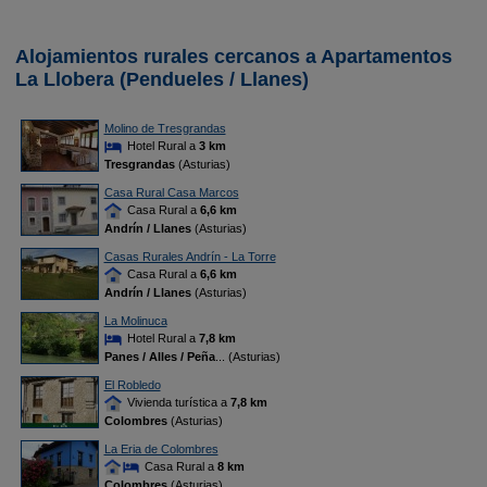
Alojamientos rurales cercanos a Apartamentos
La Llobera (Pendueles / Llanes)
Molino de Tresgrandas
Hotel Rural a
3 km
Tresgrandas
(Asturias)
Casa Rural Casa Marcos
Casa Rural a
6,6 km
Andrín / Llanes
(Asturias)
Casas Rurales Andrín - La Torre
Casa Rural a
6,6 km
Andrín / Llanes
(Asturias)
La Molinuca
Hotel Rural a
7,8 km
Panes / Alles / Peña
... (Asturias)
El Robledo
Vivienda turística a
7,8 km
Colombres
(Asturias)
La Eria de Colombres
Casa Rural a
8 km
Colombres
(Asturias)