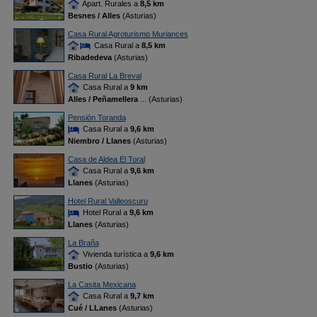
Apart. Rurales a
8,5 km
Besnes / Alles
(Asturias)
Casa Rural Agroturismo Muriances
Casa Rural a
8,5 km
Ribadedeva
(Asturias)
Casa Rural La Breval
Casa Rural a
9 km
Alles / Peñamellera
... (Asturias)
Pensión Toranda
Casa Rural a
9,6 km
Niembro / Llanes
(Asturias)
Casa de Aldea El Toral
Casa Rural a
9,6 km
Llanes
(Asturias)
Hotel Rural Valleoscuru
Hotel Rural a
9,6 km
Llanes
(Asturias)
La Braña
Vivienda turística a
9,6 km
Bustio
(Asturias)
La Casita Mexicana
Casa Rural a
9,7 km
Cué / LLanes
(Asturias)