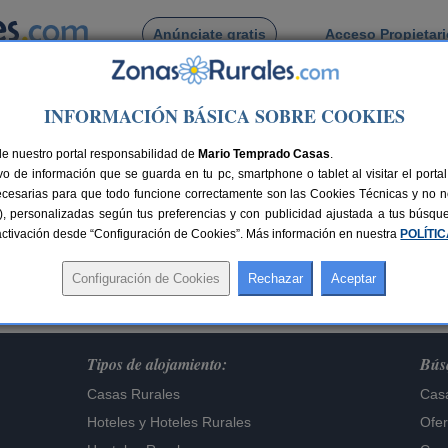
Anúnciate gratis
Acceso Propietar
Busca por pueblo
INFORMACIÓN BÁSICA SOBRE COOKIES
de nuestro portal responsabilidad de
Mario Temprado Casas
.
o de información que se guarda en tu pc, smartphone o tablet al visitar el port
Lo sentimos,
ecesarias para que todo funcione correctamente son las Cookies Técnicas y no ne
te alojamiento ya no figura en nuestra base de dat
rias), personalizadas según tus preferencias y con publicidad ajustada a tus búsq
sactivación desde “Configuración de Cookies”. Más información en nuestra
Buscar otros alojamientos
POLÍTI
Tipos de alojamiento:
Búsq
Casas Rurales
Casa
Hoteles
y
Hoteles Rurales
Ofer