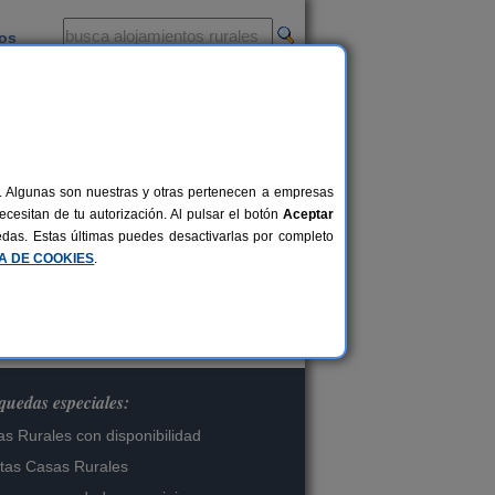
ios
-
al. Algunas son nuestras y otras pertenecen a empresas
cesitan de tu autorización. Al pulsar el botón
Aceptar
os.
uedas. Estas últimas puedes desactivarlas por completo
CA DE COOKIES
.
uedas especiales:
s Rurales con disponibilidad
tas Casas Rurales