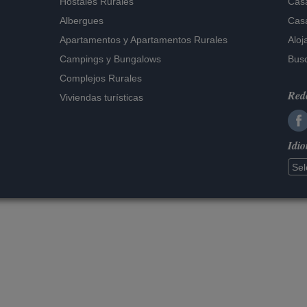
Hostales Rurales
Casa
Albergues
Casa
Apartamentos
y
Apartamentos Rurales
Aloj
Campings y Bungalows
Busc
Complejos Rurales
Rede
Viviendas turísticas
Idi