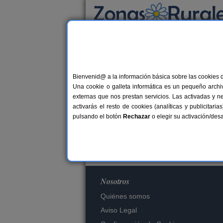
Busca por alojamiento
Alojamientos
Bienvenid@ a la información básica sobre las cookies 
Una cookie o galleta informática es un pequeño archiv
externas que nos prestan servicios. Las activadas y n
Es
activarás el resto de cookies (analíticas y publicita
pulsando el botón
Rechazar
o elegir su activación/de
Nosotros
Quiénes somos
Aviso Legal