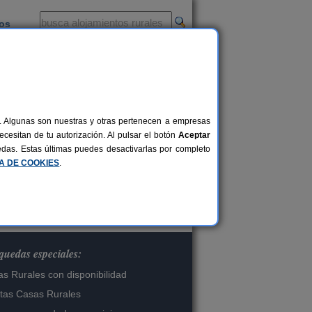
ios
-
al. Algunas son nuestras y otras pertenecen a empresas
cesitan de tu autorización. Al pulsar el botón
Aceptar
os.
uedas. Estas últimas puedes desactivarlas por completo
CA DE COOKIES
.
uedas especiales:
s Rurales con disponibilidad
tas Casas Rurales