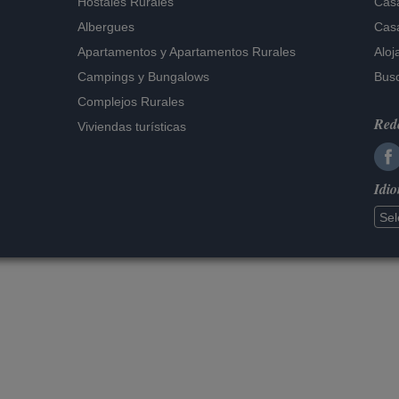
Hostales Rurales
Casa
Albergues
Casa
Apartamentos
y
Apartamentos Rurales
Aloj
Campings y Bungalows
Busc
Complejos Rurales
Rede
Viviendas turísticas
Idi