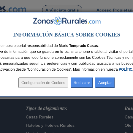
Anúnciate gratis
Acceso Propietar
Busca por pueblo
INFORMACIÓN BÁSICA SOBRE COOKIES
de nuestro portal responsabilidad de
Mario Temprado Casas
.
o de información que se guarda en tu pc, smartphone o tablet al visitar el port
Lo sentimos,
ecesarias para que todo funcione correctamente son las Cookies Técnicas y no ne
te alojamiento ya no figura en nuestra base de dat
rias), personalizadas según tus preferencias y con publicidad ajustada a tus búsq
sactivación desde “Configuración de Cookies”. Más información en nuestra
Buscar otros alojamientos
POLÍTI
Tipos de alojamiento:
Búsq
Casas Rurales
Casa
Hoteles
y
Hoteles Rurales
Ofer