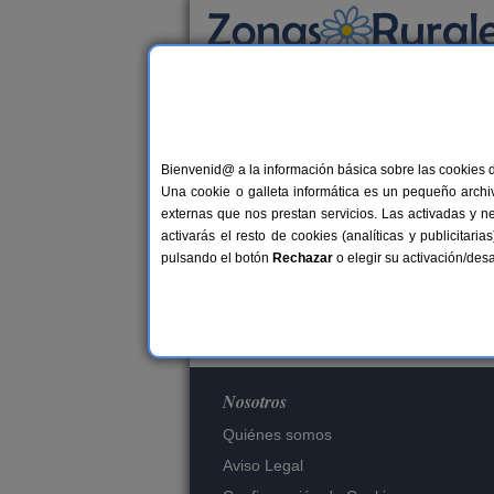
Busca por alojamiento
Alojamientos
Bienvenid@ a la información básica sobre las cookies 
Una cookie o galleta informática es un pequeño archiv
externas que nos prestan servicios. Las activadas y n
Es
activarás el resto de cookies (analíticas y publicita
pulsando el botón
Rechazar
o elegir su activación/de
Nosotros
Quiénes somos
Aviso Legal