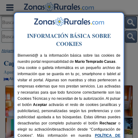
INFORMACIÓN BÁSICA SOBRE
COOKIES
Alojamientos
>
Andalucía
>
Jaén
>
Arroyo Frío
> Capellanía 7
Bienvenid@ a la información básica sobre las cookies de
Capellanía 7
nuestro portal responsabilidad de
Mario Temprado Casas
.
Una cookie o galleta informática es un pequeño archivo de
Apartamento en Arroyo Frío / La Iruela (Jaén)
información que se guarda en tu pc, smartphone o tablet al
Alquiler por habitaciones
2-8 plazas
123 km de Jaén
visitar el portal. Algunas son nuestras y otras pertenecen a
empresas externas que nos prestan servicios. Las activadas
y necesarias para que todo funcione correctamente son las
Cookies Técnicas y no necesitan de tu autorización. Al pulsar
el botón
Aceptar
activarás el resto de cookies (analíticas y
publicitarias), personalizadas según tus preferencias y con
publicidad ajustada a tus búsquedas. Estas últimas puedes
desactivarlas por completo pulsando el botón
Rechazar
o
elegir su activación/desactivación desde “Configuración de
Cookies”. Más información en nuestra
POLÍTICA DE