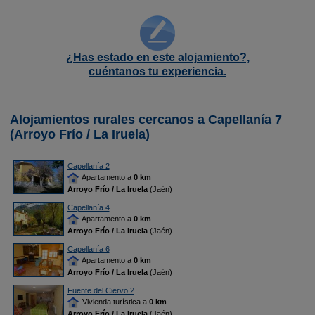
¿Has estado en este alojamiento?,
cuéntanos tu experiencia.
Alojamientos rurales cercanos a Capellanía 7
(Arroyo Frío / La Iruela)
Capellanía 2
Apartamento a
0 km
Arroyo Frío / La Iruela
(Jaén)
Capellanía 4
Apartamento a
0 km
Arroyo Frío / La Iruela
(Jaén)
Capellanía 6
Apartamento a
0 km
Arroyo Frío / La Iruela
(Jaén)
Fuente del Ciervo 2
Vivienda turística a
0 km
Arroyo Frío / La Iruela
(Jaén)