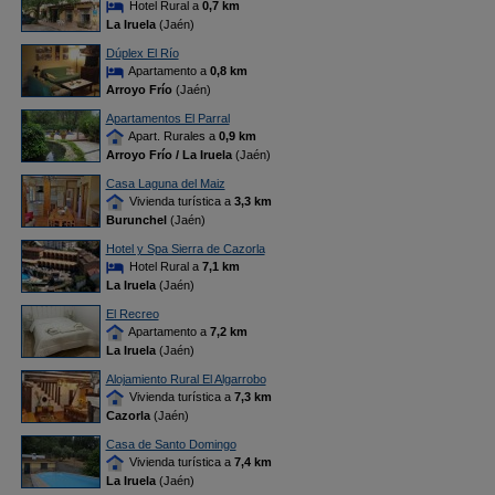
Hotel Rural a
0,7 km
La Iruela
(Jaén)
Dúplex El Río
Apartamento a
0,8 km
Arroyo Frío
(Jaén)
Apartamentos El Parral
Apart. Rurales a
0,9 km
Arroyo Frío / La Iruela
(Jaén)
Casa Laguna del Maiz
Vivienda turística a
3,3 km
Burunchel
(Jaén)
Hotel y Spa Sierra de Cazorla
Hotel Rural a
7,1 km
La Iruela
(Jaén)
El Recreo
Apartamento a
7,2 km
La Iruela
(Jaén)
Alojamiento Rural El Algarrobo
Vivienda turística a
7,3 km
Cazorla
(Jaén)
Casa de Santo Domingo
Vivienda turística a
7,4 km
La Iruela
(Jaén)