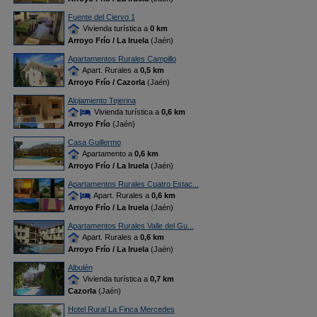
Fuente del Ciervo 1
Vivienda turística a
0 km
Arroyo Frío / La Iruela
(Jaén)
Apartamentos Rurales Campillo
Apart. Rurales a
0,5 km
Arroyo Frío / Cazorla
(Jaén)
Alojamiento Tejerina
Vivienda turística a
0,6 km
Arroyo Frío
(Jaén)
Casa Guillermo
Apartamento a
0,6 km
Arroyo Frío / La Iruela
(Jaén)
Apartamentos Rurales Cuatro Estac...
Apart. Rurales a
0,6 km
Arroyo Frío / La Iruela
(Jaén)
Apartamentos Rurales Valle del Gu...
Apart. Rurales a
0,6 km
Arroyo Frío / La Iruela
(Jaén)
Albulén
Vivienda turística a
0,7 km
Cazorla
(Jaén)
Hotel Rural La Finca Mercedes