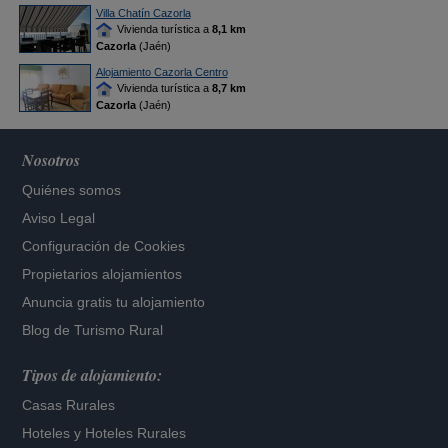
Villa Chatín Cazorla
Vivienda turística a
8,1 km
Cazorla
(Jaén)
Alojamiento Cazorla Centro
Vivienda turística a
8,7 km
Cazorla
(Jaén)
Nosotros
Quiénes somos
Aviso Legal
Configuración de Cookies
Propietarios alojamientos
Anuncia gratis tu alojamiento
Blog de Turismo Rural
Tipos de alojamiento:
Casas Rurales
Hoteles
y
Hoteles Rurales