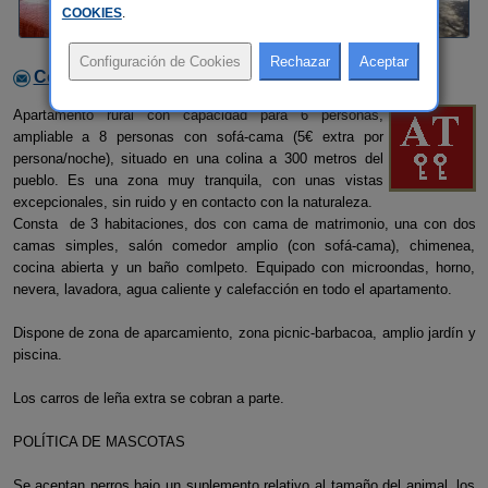
COOKIES
.
Contactar con el alojamiento
Apartamento rural con capacidad para 6 personas,
ampliable a 8 personas con sofá-cama (5€ extra por
persona/noche), situado en una colina a 300 metros del
pueblo. Es una zona muy tranquila, con unas vistas
excepcionales, sin ruido y en contacto con la naturaleza.
Consta de 3 habitaciones, dos con cama de matrimonio, una con dos
camas simples, salón comedor amplio (con sofá-cama), chimenea,
cocina abierta y un baño comlpeto. Equipado con microondas, horno,
nevera, lavadora, agua caliente y calefacción en todo el apartamento.
Dispone de zona de aparcamiento, zona picnic-barbacoa, amplio jardín y
piscina.
Los carros de leña extra se cobran a parte.
POLÍTICA DE MASCOTAS
Se aceptan perros bajo un suplemento relativo al tamaño del animal, los