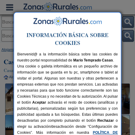
INFORMACIÓN BÁSICA SOBRE
COOKIES
Alojamientos
>
Castilla y León
>
Palencia
>
Villafruel
> Casa Rosa
Bienvenid@ a la información básica sobre las cookies de
Casa Rosa
nuestro portal responsabilidad de
Mario Temprado Casas
.
Una cookie o galleta informática es un pequeño archivo de
Casa Rural en Villafruel (Palencia)
información que se guarda en tu pc, smartphone o tablet al
Alquiler completo
10+2 plazas
69 km de Palencia
visitar el portal. Algunas son nuestras y otras pertenecen a
empresas externas que nos prestan servicios. Las activadas
y necesarias para que todo funcione correctamente son las
Cookies Técnicas y no necesitan de tu autorización. Al pulsar
el botón
Aceptar
activarás el resto de cookies (analíticas y
publicitarias), personalizadas según tus preferencias y con
publicidad ajustada a tus búsquedas. Estas últimas puedes
desactivarlas por completo pulsando el botón
Rechazar
o
elegir su activación/desactivación desde “Configuración de
Cookies”. Más información en nuestra
POLÍTICA DE