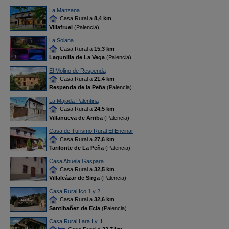
La Manzana
Casa Rural a
8,4 km
Villafruel
(Palencia)
La Solana
Casa Rural a
15,3 km
Lagunilla de La Vega
(Palencia)
El Molino de Respenda
Casa Rural a
21,4 km
Respenda de la Peña
(Palencia)
La Majada Palentina
Casa Rural a
24,5 km
Villanueva de Arriba
(Palencia)
Casa de Turismo Rural El Encinar
Casa Rural a
27,6 km
Tarilonte de La Peña
(Palencia)
Casa Abuela Gaspara
Casa Rural a
32,5 km
Villalcázar de Sirga
(Palencia)
Casa Rural Ico 1 y 2
Casa Rural a
32,6 km
Santibañez de Ecla
(Palencia)
Casa Rural Lara I y II