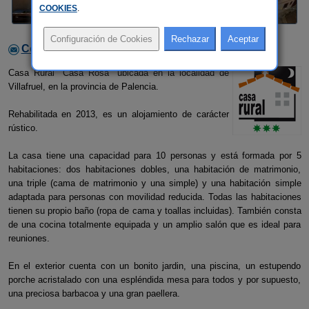
COOKIES
.
Contactar con el alojamiento
Casa Rural "Casa Rosa" ubicada en la localidad de
Villafruel, en la provincia de Palencia.
Rehabilitada en 2013, es un alojamiento de carácter
rústico.
La casa tiene una capacidad para 10 personas y está formada por 5
habitaciones: dos habitaciones dobles, una habitación de matrimonio,
una triple (cama de matrimonio y una simple) y una habitación simple
adaptada para personas con movilidad reducida. Todas las habitaciones
tienen su propio baño (ropa de cama y toallas incluidas). También consta
de una cocina totalmente equipada y un amplio salón que es ideal para
reuniones.
En el exterior cuenta con un bonito jardin, una piscina, un estupendo
porche acristalado con una espléndida mesa para todos y por supuesto,
una preciosa barbacoa y una gran paellera.