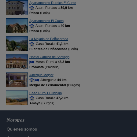
Apartamentos Rurales El Cueto
Apart. Rurales a
39,9 km
Prioro
(León)
Apartamentos El Cueto
Apart. Rurales a
40 km
Prioro
(León)
La Majada de Peñacorada
Casa Rural a
41,1 km
Fuentes de Peñacorada
(León)
Hostal Camino de Santiago
Hostal Rural a
43,3 km
Frómista
(Palencia)
Albergue Melgar
Albergue a
44 km
Melgar de Fernamental
(Burgos)
Casa Rural El Hidalgo
Casa Rural a
47,2 km
Amaya
(Burgos)
Nosotros
Quiénes somos