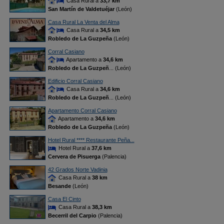
Casa Rural a
33,7 km
San Martín de Valdetuéjar
(León)
Casa Rural La Venta del Alma
Casa Rural a
34,5 km
Robledo de La Guzpeña
(León)
Corral Casiano
Apartamento a
34,6 km
Robledo de La Guzpeñ
... (León)
Edificio Corral Casiano
Casa Rural a
34,6 km
Robledo de La Guzpeñ
... (León)
Apartamento Corral Casiano
Apartamento a
34,6 km
Robledo de La Guzpeña
(León)
Hotel Rural **** Restaurante Peña...
Hotel Rural a
37,6 km
Cervera de Pisuerga
(Palencia)
42 Grados Norte Vadinia
Casa Rural a
38 km
Besande
(León)
Casa El Cinto
Casa Rural a
38,3 km
Becerril del Carpio
(Palencia)