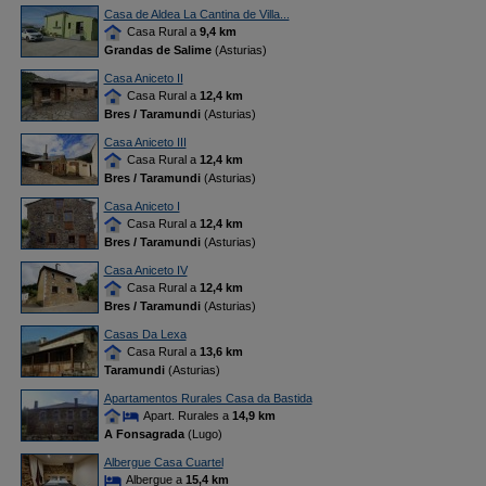
Casa de Aldea La Cantina de Villa...
Casa Rural a
9,4 km
Grandas de Salime
(Asturias)
Casa Aniceto II
Casa Rural a
12,4 km
Bres / Taramundi
(Asturias)
Casa Aniceto III
Casa Rural a
12,4 km
Bres / Taramundi
(Asturias)
Casa Aniceto I
Casa Rural a
12,4 km
Bres / Taramundi
(Asturias)
Casa Aniceto IV
Casa Rural a
12,4 km
Bres / Taramundi
(Asturias)
Casas Da Lexa
Casa Rural a
13,6 km
Taramundi
(Asturias)
Apartamentos Rurales Casa da Bastida
Apart. Rurales a
14,9 km
A Fonsagrada
(Lugo)
Albergue Casa Cuartel
Albergue a
15,4 km