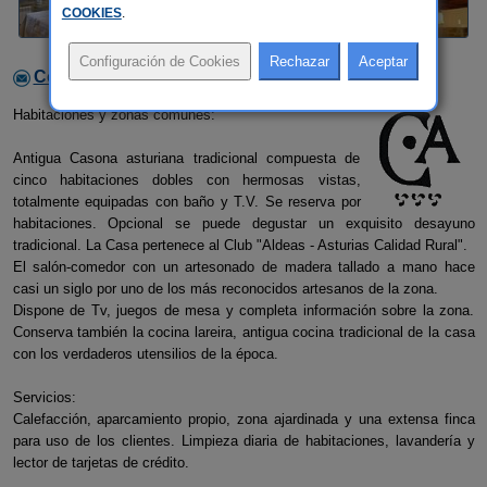
COOKIES
.
Contactar con el alojamiento
Habitaciones y zonas comunes:
Antigua Casona asturiana tradicional compuesta de
cinco habitaciones dobles con hermosas vistas,
totalmente equipadas con baño y T.V. Se reserva por
habitaciones. Opcional se puede degustar un exquisito desayuno
tradicional. La Casa pertenece al Club "Aldeas - Asturias Calidad Rural".
El salón-comedor con un artesonado de madera tallado a mano hace
casi un siglo por uno de los más reconocidos artesanos de la zona.
Dispone de Tv, juegos de mesa y completa información sobre la zona.
Conserva también la cocina lareira, antigua cocina tradicional de la casa
con los verdaderos utensilios de la época.
Servicios:
Calefacción, aparcamiento propio, zona ajardinada y una extensa finca
para uso de los clientes. Limpieza diaria de habitaciones, lavandería y
lector de tarjetas de crédito.