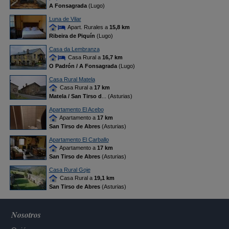
A Fonsagrada
(Lugo)
Luna de Vilar
Apart. Rurales a
15,8 km
Ribeira de Piquín
(Lugo)
Casa da Lembranza
Casa Rural a
16,7 km
O Padrón / A Fonsagrada
(Lugo)
Casa Rural Matela
Casa Rural a
17 km
Matela / San Tirso d
... (Asturias)
Apartamento El Acebo
Apartamento a
17 km
San Tirso de Abres
(Asturias)
Apartamento El Carballo
Apartamento a
17 km
San Tirso de Abres
(Asturias)
Casa Rural Goje
Casa Rural a
19,1 km
San Tirso de Abres
(Asturias)
Nosotros