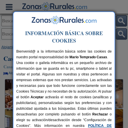
INFORMACIÓN BÁSICA SOBRE
COOKIES
Alojamientos
>
Asturias
>
Santa Eulalia de Oscos
> Casa Rural A Casoa
Bienvenid@ a la información básica sobre las cookies de
Casa Rural A Casoa
nuestro portal responsabilidad de
Mario Temprado Casas
.
Una cookie o galleta informática es un pequeño archivo de
Casa Rural en Santa Eulalia de Oscos (Asturias)
información que se guarda en tu pc, smartphone o tablet al
Alquiler por habitaciones
10 plazas
190 km de Oviedo
visitar el portal. Algunas son nuestras y otras pertenecen a
empresas externas que nos prestan servicios. Las activadas
y necesarias para que todo funcione correctamente son las
Cookies Técnicas y no necesitan de tu autorización. Al pulsar
el botón
Aceptar
activarás el resto de cookies (analíticas y
publicitarias), personalizadas según tus preferencias y con
publicidad ajustada a tus búsquedas. Estas últimas puedes
desactivarlas por completo pulsando el botón
Rechazar
o
elegir su activación/desactivación desde “Configuración de
Cookies”. Más información en nuestra
POLÍTICA DE