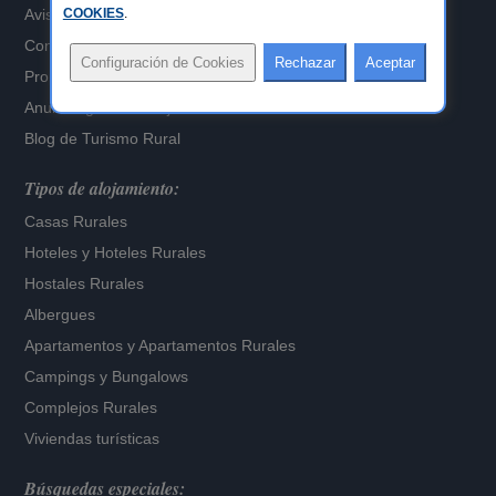
Aviso Legal
COOKIES
.
Configuración de Cookies
Propietarios alojamientos
Anuncia gratis tu alojamiento
Blog de Turismo Rural
Tipos de alojamiento:
Casas Rurales
Hoteles
y
Hoteles Rurales
Hostales Rurales
Albergues
Apartamentos
y
Apartamentos Rurales
Campings y Bungalows
Complejos Rurales
Viviendas turísticas
Búsquedas especiales: