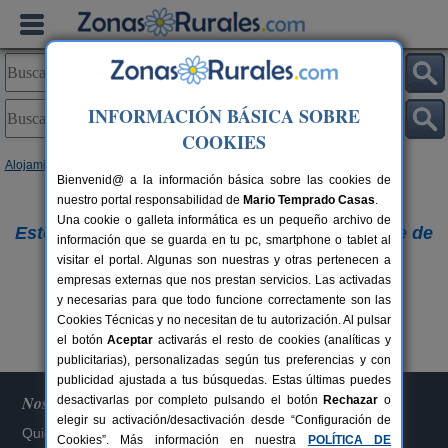
INFORMACIÓN BÁSICA SOBRE
COOKIES
Alojamientos
Bienvenid@ a la información básica sobre las cookies de
nuestro portal responsabilidad de
Lo sentimos,
Mario Temprado Casas
.
Una cookie o galleta informática es un pequeño archivo de
Este alojamiento ya no figura en nuestra base de
información que se guarda en tu pc, smartphone o tablet al
visitar el portal. Algunas son nuestras y otras pertenecen a
datos.
empresas externas que nos prestan servicios. Las activadas
Buscar otros alojamientos
y necesarias para que todo funcione correctamente son las
Cookies Técnicas y no necesitan de tu autorización. Al pulsar
el botón
Aceptar
activarás el resto de cookies (analíticas y
publicitarias), personalizadas según tus preferencias y con
publicidad ajustada a tus búsquedas. Estas últimas puedes
Nosotros
desactivarlas por completo pulsando el botón
Rechazar
o
elegir su activación/desactivación desde “Configuración de
Quiénes somos
Cookies”. Más información en nuestra
POLÍTICA DE