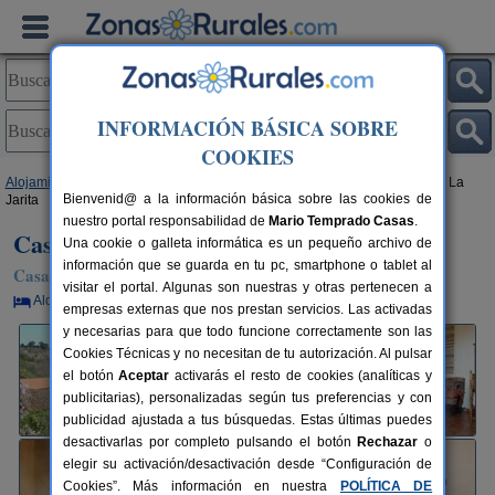
INFORMACIÓN BÁSICA SOBRE
COOKIES
Alojamientos
>
Canarias
>
Tenerife
>
El Hierro
>
Las Casas
> Casa Rural La
Bienvenid@ a la información básica sobre las cookies de
Jarita
nuestro portal responsabilidad de
Mario Temprado Casas
.
Casa Rural La Jarita
Una cookie o galleta informática es un pequeño archivo de
información que se guarda en tu pc, smartphone o tablet al
Casa Rural en Las Casas / El Pinar (El Hierro)
visitar el portal. Algunas son nuestras y otras pertenecen a
Alquiler por habitaciones
5 plazas
26 km de El Hierro
empresas externas que nos prestan servicios. Las activadas
y necesarias para que todo funcione correctamente son las
Cookies Técnicas y no necesitan de tu autorización. Al pulsar
el botón
Aceptar
activarás el resto de cookies (analíticas y
publicitarias), personalizadas según tus preferencias y con
publicidad ajustada a tus búsquedas. Estas últimas puedes
desactivarlas por completo pulsando el botón
Rechazar
o
elegir su activación/desactivación desde “Configuración de
Cookies”. Más información en nuestra
POLÍTICA DE