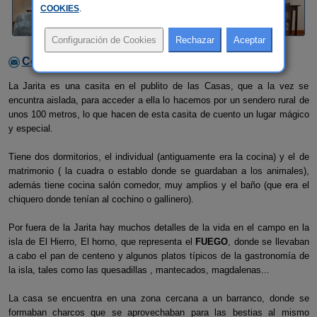
COOKIES
.
Contactar con el alojamiento
La Jarita es una casita en el publito de las Casas, que a la vez se
encuntra aislada, para acceder a ella lo hacemos por un sendero rural de
unos 100 metros, lo que hacen de esta casita de cuento un lugar mágico
y especial.
Tiene dos dormitorios, el individual (antiguamente era la cocina) y el de
matrimonio ( la cuadra o establo donde se guardaban a los animales),
además tiene cocina salón comedor, muy amplios y el baño (que era el
chiquero donde tenían al cochino o gallinero).
Por fuera de la Jarita hay muchos detalles de la vida en el campo en la
isla de El Hierro, El horno, que representa el
FUEGO
, donde se llevaban
a cabo el pan de centeno y algunos platos típicos de la gastronomía de
la isla, tales como las quesadillas , mantecados, magdalenas...
La casa se encuentra en una zona cercana a un barranco, donde se
formaban charcos que se aprovechaban para las bestias al mismo