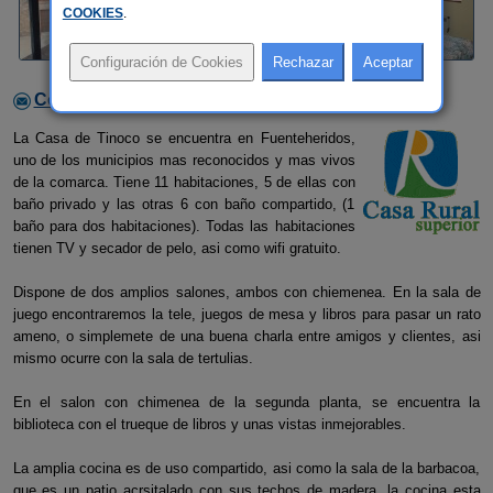
COOKIES
.
Contactar con el alojamiento
La Casa de Tinoco se encuentra en Fuenteheridos,
uno de los municipios mas reconocidos y mas vivos
de la comarca. Tiene 11 habitaciones, 5 de ellas con
baño privado y las otras 6 con baño compartido, (1
baño para dos habitaciones). Todas las habitaciones
tienen TV y secador de pelo, asi como wifi gratuito.
Dispone de dos amplios salones, ambos con chiemenea. En la sala de
juego encontraremos la tele, juegos de mesa y libros para pasar un rato
ameno, o simplemete de una buena charla entre amigos y clientes, asi
mismo ocurre con la sala de tertulias.
En el salon con chimenea de la segunda planta, se encuentra la
biblioteca con el trueque de libros y unas vistas inmejorables.
La amplia cocina es de uso compartido, asi como la sala de la barbacoa,
que es un patio acrsitalado con sus techos de madera. la cocina esta