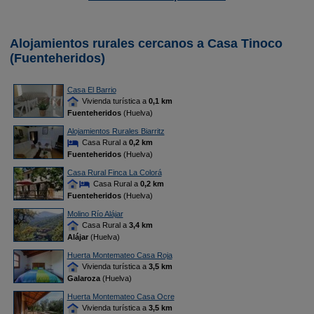
Alojamientos rurales cercanos a Casa Tinoco
(Fuenteheridos)
Casa El Barrio
Vivienda turística a
0,1 km
Fuenteheridos
(Huelva)
Alojamientos Rurales Biarritz
Casa Rural a
0,2 km
Fuenteheridos
(Huelva)
Casa Rural Finca La Colorá
Casa Rural a
0,2 km
Fuenteheridos
(Huelva)
Molino Río Alájar
Casa Rural a
3,4 km
Alájar
(Huelva)
Huerta Montemateo Casa Roja
Vivienda turística a
3,5 km
Galaroza
(Huelva)
Huerta Montemateo Casa Ocre
Vivienda turística a
3,5 km