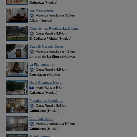
Galaroza
(Huelva)
Los Madroñeros
Vivienda turística a
3,6 km
Alájar
(Huelva)
Alojamientos Rústicos La Encina
Casa Rural a
3,9 km
El Collado / Alájar
(Huelva)
Casa El Naranjo Dulce
Vivienda turística a
4,6 km
Linares de La Sierra
(Huelva)
La Flamenca Inn
Casa Rural a
4,8 km
Cortelazor
(Huelva)
Hotel Galaroza Sierra
Hotel Rural a
5 km
Galaroza
(Huelva)
Posadas de Valdelarco
Casa Rural a
5,4 km
Valdelarco
(Huelva)
Casa Valdelarco
Vivienda turística a
5,4 km
Valdelarco
(Huelva)
Endulzaderos