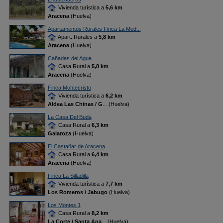
Vivienda turística a
5,6 km
Aracena
(Huelva)
Apartamentos Rurales Finca La Med...
Apart. Rurales a
5,8 km
Aracena
(Huelva)
Cañadas del Agua
Casa Rural a
5,8 km
Aracena
(Huelva)
Finca Montecristo
Vivienda turística a
6,2 km
Aldea Las Chinas / G
... (Huelva)
La Casa Del Buda
Casa Rural a
6,3 km
Galaroza
(Huelva)
El Castañar de Aracena
Casa Rural a
6,4 km
Aracena
(Huelva)
Finca La Silladilla
Vivienda turística a
7,7 km
Los Romeros / Jabugo
(Huelva)
Los Montes 1
Casa Rural a
8,2 km
La Corte / Santa Ana
... (Huelva)