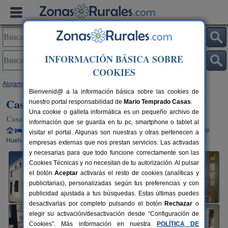
INFORMACIÓN BÁSICA SOBRE
COOKIES
Alojamientos
>
Andalucía
>
Huelva
>
Fuenteheridos
> Casa Tinoco
Bienvenid@ a la información básica sobre las cookies de
Casa Tinoco
nuestro portal responsabilidad de
Mario Temprado Casas
.
Una cookie o galleta informática es un pequeño archivo de
Casa Rural en Fuenteheridos (Huelva)
información que se guarda en tu pc, smartphone o tablet al
Alquiler completo y por habitaciones
22+5 plazas
108 km de
visitar el portal. Algunas son nuestras y otras pertenecen a
Huelva
empresas externas que nos prestan servicios. Las activadas
y necesarias para que todo funcione correctamente son las
Cookies Técnicas y no necesitan de tu autorización. Al pulsar
el botón
Aceptar
activarás el resto de cookies (analíticas y
publicitarias), personalizadas según tus preferencias y con
publicidad ajustada a tus búsquedas. Estas últimas puedes
desactivarlas por completo pulsando el botón
Rechazar
o
elegir su activación/desactivación desde “Configuración de
Cookies”. Más información en nuestra
POLÍTICA DE