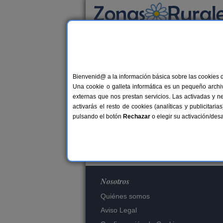
Busca por alojamiento
Alojamientos
Bienvenid@ a la información básica sobre las cookies 
Una cookie o galleta informática es un pequeño archiv
externas que nos prestan servicios. Las activadas y n
Es
activarás el resto de cookies (analíticas y publicita
pulsando el botón
Rechazar
o elegir su activación/de
Nosotros
Quiénes somos
Aviso Legal