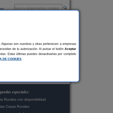
ios
-
al. Algunas son nuestras y otras pertenecen a empresas
cesitan de tu autorización. Al pulsar el botón
Aceptar
os.
uedas. Estas últimas puedes desactivarlas por completo
CA DE COOKIES
.
uedas especiales:
s Rurales con disponibilidad
tas Casas Rurales