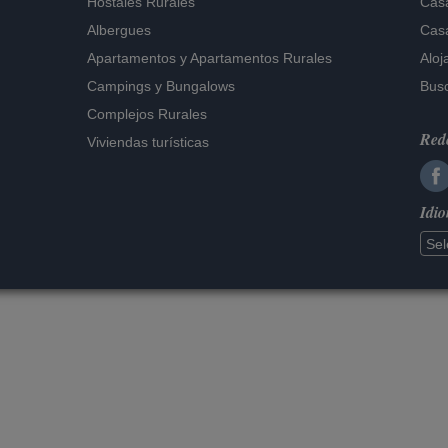
Hostales Rurales
Casa
Albergues
Casa
Apartamentos
y
Apartamentos Rurales
Aloj
Campings y Bungalows
Busc
Complejos Rurales
Rede
Viviendas turísticas
Idi