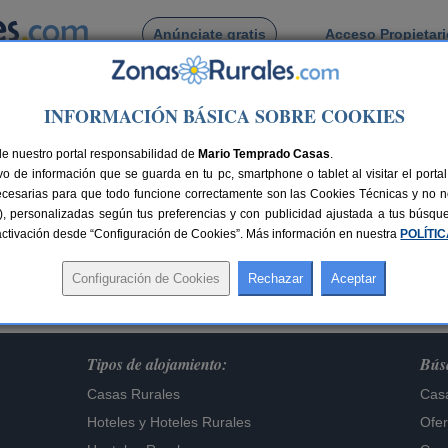
Anúnciate gratis
Acceso Propietar
Busca por pueblo
INFORMACIÓN BÁSICA SOBRE COOKIES
de nuestro portal responsabilidad de
Mario Temprado Casas
.
o de información que se guarda en tu pc, smartphone o tablet al visitar el port
Lo sentimos,
ecesarias para que todo funcione correctamente son las Cookies Técnicas y no ne
te alojamiento ya no figura en nuestra base de dat
rias), personalizadas según tus preferencias y con publicidad ajustada a tus búsq
sactivación desde “Configuración de Cookies”. Más información en nuestra
Buscar otros alojamientos
POLÍTI
Tipos de alojamiento:
Búsq
Casas Rurales
Casa
Hoteles
y
Hoteles Rurales
Ofer