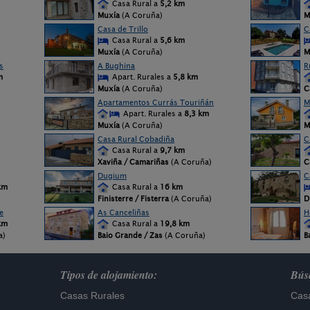
Casa Rural a
5,2 km
Muxía
(A Coruña)
M
Casa de Trillo
C
Casa Rural a
5,6 km
Muxía
(A Coruña)
M
s
A Bughina
R
m
Apart. Rurales a
5,8 km
Muxía
(A Coruña)
C
Apartamentos Currás Touriñán
M
Apart. Rurales a
8,3 km
Muxía
(A Coruña)
M
Casa Rural Cobadiña
C
Casa Rural a
9,7 km
Xaviña / Camariñas
(A Coruña)
C
Dugium
C
km
Casa Rural a
16 km
Finisterre / Fisterra
(A Coruña)
D
e
As Canceliñas
H
km
Casa Rural a
19,8 km
a)
Baio Grande / Zas
(A Coruña)
B
Tipos de alojamiento:
Búsq
Casas Rurales
Casa