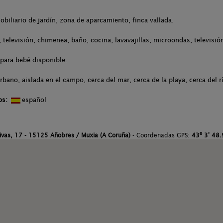
obiliario de jardín, zona de aparcamiento, finca vallada.
televisión, chimenea, baño, cocina, lavavajillas, microondas, televisión
para bebé disponible.
bano, aislada en el campo, cerca del mar, cerca de la playa, cerca del r
os:
español
ivas, 17 - 15125 Añobres / Muxia (A Coruña)
- Coordenadas GPS:
43º 3' 48.