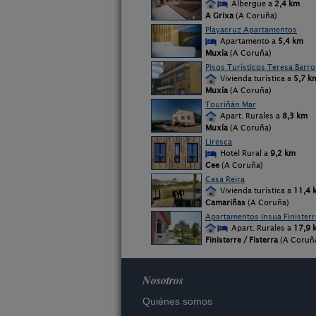
Albergue a
2,4 km
A Grixa
(A Coruña)
Playacruz Apartamentos
Apartamento a
5,4 km
Muxía
(A Coruña)
Pisos Turísticos Teresa Barro
Vivienda turística a
5,7 k
Muxía
(A Coruña)
Touriñán Mar
Apart. Rurales a
8,3 km
Muxía
(A Coruña)
Liresca
Hotel Rural a
9,2 km
Cee
(A Coruña)
Casa Reira
Vivienda turística a
11,4 
Camariñas
(A Coruña)
Apartamentos Insua Finisterr
Apart. Rurales a
17,9 
Finisterre / Fisterra
(A Coruñ
Nosotros
Quiénes somos