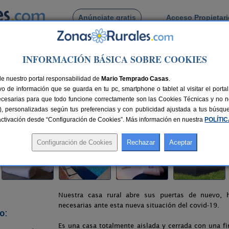
Anúnciate gratis
Acceso Propietar
Busca por pueblo
INFORMACIÓN BÁSICA SOBRE COOKIES
s
> Casal Rivas
de nuestro portal responsabilidad de
Mario Temprado Casas
.
o de información que se guarda en tu pc, smartphone o tablet al visitar el port
Coruña)
ecesarias para que todo funcione correctamente son las Cookies Técnicas y no ne
rias), personalizadas según tus preferencias y con publicidad ajustada a tus búsq
88 km de A Coruña
Compartir:
sactivación desde “Configuración de Cookies”. Más información en nuestra
POLÍTI
Nuestra casa rural abre sus puertas de nuevo,
necesarias ante esta nueva situación del covid-19.
o:
Es una casa totalmente aislada y cerrada con una 