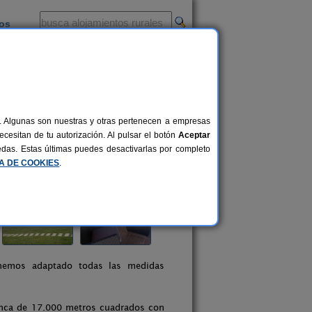
ios
-
al. Algunas son nuestras y otras pertenecen a empresas
cesitan de tu autorización. Al pulsar el botón
Aceptar
uedas. Estas últimas puedes desactivarlas por completo
CA DE COOKIES
.
 hemos adaptado todas las medidas
finca de 17.000 metros cuadrados con