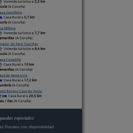
Vivienda turística a
5,3 km
uxía
(A Coruña)
asa Castiñeira
Casa Rural a
5,7 km
uxía
(A Coruña)
úa Milleira
Vivienda turística a
7,7 km
amariñas
(A Coruña)
irador do Faro Touriñán
Vivienda turística a
8,4 km
uxía
(A Coruña)
asa Covadiña
Casa Rural a
10 km
amariñas
(A Coruña)
asa de Santa Uxía
Casa Rural a
17,2 km
umbría
(A Coruña)
otel Rústico Casa do Vento
Casa Rural a
20,5 km
aio / Zas
(A Coruña)
uedas especiales:
s Rurales con disponibilidad