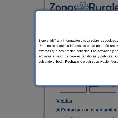
Busca por alojamiento
Alojamientos
>
Galicia
>
A Coruña
>
Añobre
Bienvenid@ a la información básica sobre las cookies 
Casal Rivas
Una cookie o galleta informática es un pequeño archiv
Casa Rural en Añobres / Muxía (A 
externas que nos prestan servicios. Las activadas y n
activarás el resto de cookies (analíticas y publicita
Alquiler completo
4+1 plazas
pulsando el botón
Rechazar
o elegir su activación/de
Video
Contactar con el alojamient