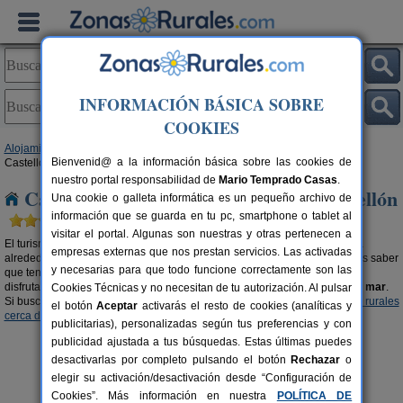
INFORMACIÓN BÁSICA SOBRE
COOKIES
Alojamientos
>
Casa rural cerca de la playa
>
Comunidad Valenciana
>
Bienvenid@ a la información básica sobre las cookies de
Castellón
nuestro portal responsabilidad de
Mario Temprado Casas
.
Casas rurales cerca de la playa en Castellón
Una cookie o galleta informática es un pequeño archivo de
información que se guarda en tu pc, smartphone o tablet al
visitar el portal. Algunas son nuestras y otras pertenecen a
El turismo rural es mucho más que bellos parajes y una bonita naturaleza
empresas externas que nos prestan servicios. Las activadas
alrededor. Si buscas
casas rurales cerca de la playa en Castellón
debes saber
y necesarias para que todo funcione correctamente son las
que tenemos una amplia oferta donde elegir. Alojamientos rurales donde
disfrutar de la belleza que nos proporciona la naturaleza y el
encanto del mar
.
Cookies Técnicas y no necesitan de tu autorización. Al pulsar
Si buscas un contraste diferente, te recomendamos visitar nuestras
casas rurales
el botón
Aceptar
activarás el resto de cookies (analíticas y
cerca de la nieve en Castellón
.
publicitarias), personalizadas según tus preferencias y con
publicidad ajustada a tus búsquedas. Estas últimas puedes
desactivarlas por completo pulsando el botón
Rechazar
o
elegir su activación/desactivación desde “Configuración de
Cookies”. Más información en nuestra
POLÍTICA DE