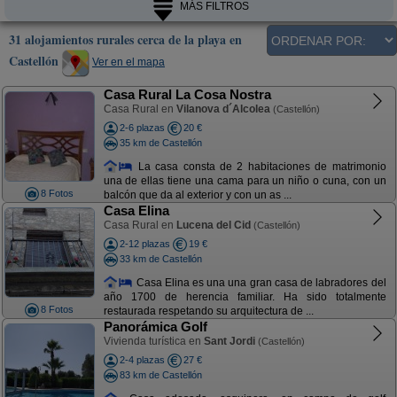
MÁS FILTROS
31 alojamientos rurales cerca de la playa en
Castellón
Ver en el mapa
Casa Rural La Cosa Nostra
Casa Rural en
Vilanova d´Alcolea
(Castellón)
2-6 plazas
20 €
35 km de Castellón
La casa consta de 2 habitaciones de matrimonio
una de ellas tiene una cama para un niño o cuna, con un
8 Fotos
balcón que da al exterior y con un as ...
Casa Elina
Casa Rural en
Lucena del Cid
(Castellón)
2-12 plazas
19 €
33 km de Castellón
Casa Elina es una una gran casa de labradores del
año 1700 de herencia familiar. Ha sido totalmente
8 Fotos
restaurada respetando su arquitectura de ...
Panorámica Golf
Vivienda turística en
Sant Jordi
(Castellón)
2-4 plazas
27 €
83 km de Castellón