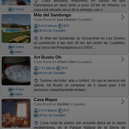
Casa adosada, esquinera, en campo de golf
Panorámica en Sant Jordi, a unos 10 km de Vinaros. La
8 Fotos
casa está situada cerca de la entrada, con v ...
Más del Sandungo
Casa Rural en
Les Useres
(Castellón)
6-8+3 plazas
40 €
38 km de Castellón
El Mas del Sandungo se encuentran en Les Useres,
un pueblecito a tan solo 40 km del centro de Castellón,
8 Fotos
muy cerca del Penyagolosa y a 100 k ...
Video
Art Rustic Oh
Casa Rural en
Chert / Xert
(Castellón)
2-12 plazas
40 €
80 km de Castellón
Turismo de Autor: arte y confort. Un lujo al servicio del
cliente. Art Rustic se compone de 2 casas para 2-16
8 Fotos
personas completamente restaur ...
Video
Casa Mayor
Casa Rural en
Ayódar
(Castellón)
2-4+2 plazas
25 €
35 km de Castellón
Casa rural de piedra con encanto típica de la sierra
mediterránea, en el Parque Natural de la Sierra de