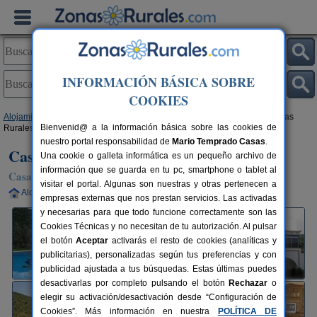
INFORMACIÓN BÁSICA SOBRE
COOKIES
Alojamientos
>
Andalucía
>
Sevilla
>
Las Navas de La Concepción
> Casas
Bienvenid@ a la información básica sobre las cookies de
Rurales La Colina
nuestro portal responsabilidad de
Mario Temprado Casas
.
Casas Rurales La Colina
Una cookie o galleta informática es un pequeño archivo de
información que se guarda en tu pc, smartphone o tablet al
Casa Rural en Las Navas de La Concepción (Sevilla)
visitar el portal. Algunas son nuestras y otras pertenecen a
Alquiler completo
36+6 plazas
100 km de Sevilla
empresas externas que nos prestan servicios. Las activadas
y necesarias para que todo funcione correctamente son las
Cookies Técnicas y no necesitan de tu autorización. Al pulsar
el botón
Aceptar
activarás el resto de cookies (analíticas y
publicitarias), personalizadas según tus preferencias y con
publicidad ajustada a tus búsquedas. Estas últimas puedes
desactivarlas por completo pulsando el botón
Rechazar
o
elegir su activación/desactivación desde “Configuración de
Cookies”. Más información en nuestra
POLÍTICA DE