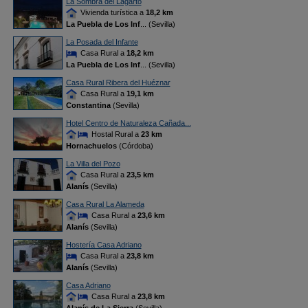
La Sombra del Lagarto
Vivienda turística a
18,2 km
La Puebla de Los Inf
... (Sevilla)
La Posada del Infante
Casa Rural a
18,2 km
La Puebla de Los Inf
... (Sevilla)
Casa Rural Ribera del Huéznar
Casa Rural a
19,1 km
Constantina
(Sevilla)
Hotel Centro de Naturaleza Cañada...
Hostal Rural a
23 km
Hornachuelos
(Córdoba)
La Villa del Pozo
Casa Rural a
23,5 km
Alanís
(Sevilla)
Casa Rural La Alameda
Casa Rural a
23,6 km
Alanís
(Sevilla)
Hostería Casa Adriano
Casa Rural a
23,8 km
Alanís
(Sevilla)
Casa Adriano
Casa Rural a
23,8 km