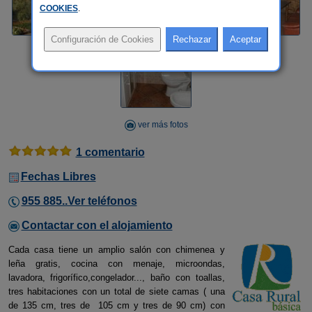
COOKIES
.
ver más fotos
1 comentario
Fechas Libres
955 885..Ver teléfonos
Contactar con el alojamiento
Cada casa tiene un amplio salón con chimenea y
leña gratis, cocina con menaje, microondas,
lavadora, frigorífico,congelador..., baño con toallas,
tres habitaciones con un total de siete camas ( una
de 135 cm, tres de 105 cm y tres de 90 cm) con