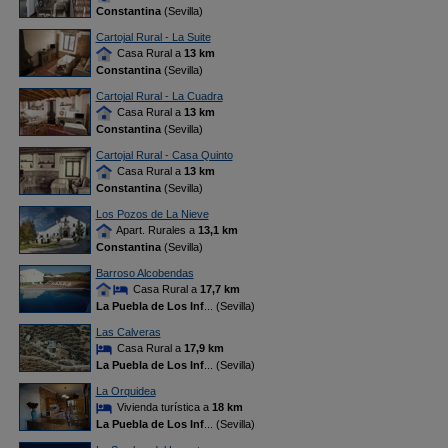
Constantina
(Sevilla)
Cartojal Rural - La Suite
Casa Rural a
13 km
Constantina
(Sevilla)
Cartojal Rural - La Cuadra
Casa Rural a
13 km
Constantina
(Sevilla)
Cartojal Rural - Casa Quinto
Casa Rural a
13 km
Constantina
(Sevilla)
Los Pozos de La Nieve
Apart. Rurales a
13,1 km
Constantina
(Sevilla)
Barroso Alcobendas
Casa Rural a
17,7 km
La Puebla de Los Inf
... (Sevilla)
Las Calveras
Casa Rural a
17,9 km
La Puebla de Los Inf
... (Sevilla)
La Orquidea
Vivienda turística a
18 km
La Puebla de Los Inf
... (Sevilla)