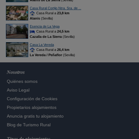
Alanís de La Sierra
(Sevilla)
Casa Rural Cortijo Ntra. Sra. de ...
Casa Rural a
23,8 km
Alanis
(Sevilla)
Esencia de La Vega
Casa Rural a
24,5 km
Cazalla de La Sierra
(Sevilla)
Casa La Vereda
Casa Rural a
26,4 km
La Vereda / Peñaflor
(Sevilla)
Nosotros
Quiénes somos
Aviso Legal
Configuración de Cookies
Propietarios alojamientos
Anuncia gratis tu alojamiento
Blog de Turismo Rural
Tipos de alojamiento: