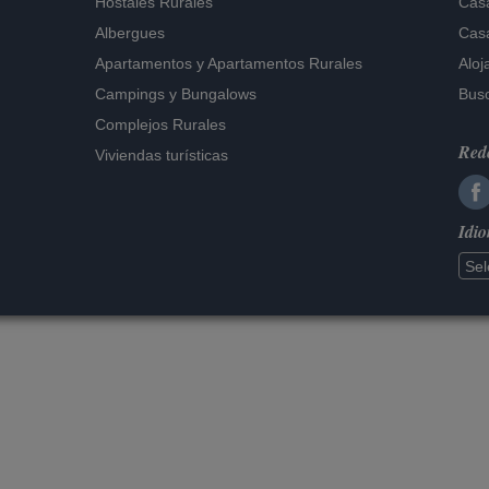
Hostales Rurales
Casa
Albergues
Casa
Apartamentos
y
Apartamentos Rurales
Aloj
Campings y Bungalows
Busc
Complejos Rurales
Rede
Viviendas turísticas
Idi