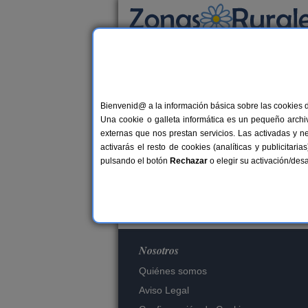
Busca por alojamiento
Alojamientos
Bienvenid@ a la información básica sobre las cookies 
Una cookie o galleta informática es un pequeño archiv
externas que nos prestan servicios. Las activadas y n
Es
activarás el resto de cookies (analíticas y publicita
pulsando el botón
Rechazar
o elegir su activación/de
Nosotros
Quiénes somos
Aviso Legal