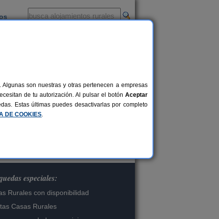
ios
-
al. Algunas son nuestras y otras pertenecen a empresas
cesitan de tu autorización. Al pulsar el botón
Aceptar
os.
uedas. Estas últimas puedes desactivarlas por completo
CA DE COOKIES
.
uedas especiales:
s Rurales con disponibilidad
tas Casas Rurales