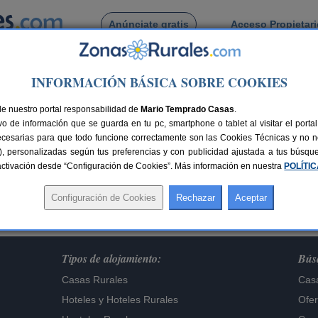
Anúnciate gratis
Acceso Propietar
Busca por pueblo
INFORMACIÓN BÁSICA SOBRE COOKIES
de nuestro portal responsabilidad de
Mario Temprado Casas
.
o de información que se guarda en tu pc, smartphone o tablet al visitar el port
Lo sentimos,
ecesarias para que todo funcione correctamente son las Cookies Técnicas y no ne
te alojamiento ya no figura en nuestra base de dat
rias), personalizadas según tus preferencias y con publicidad ajustada a tus búsq
sactivación desde “Configuración de Cookies”. Más información en nuestra
Buscar otros alojamientos
POLÍTI
Tipos de alojamiento:
Búsq
Casas Rurales
Casa
Hoteles
y
Hoteles Rurales
Ofer