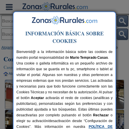
INFORMACIÓN BÁSICA SOBRE
COOKIES
Alojamientos
>
Castilla-La Mancha
>
Albacete
>
Nerpio
> Cortijo El Sapillo
Bienvenid@ a la información básica sobre las cookies de
Cortijo El Sapillo
nuestro portal responsabilidad de
Mario Temprado Casas
.
Una cookie o galleta informática es un pequeño archivo de
Casa Rural en Nerpio (Albacete)
información que se guarda en tu pc, smartphone o tablet al
Alquiler completo
2-18 plazas
156 km de Albacete
visitar el portal. Algunas son nuestras y otras pertenecen a
empresas externas que nos prestan servicios. Las activadas
y necesarias para que todo funcione correctamente son las
Cookies Técnicas y no necesitan de tu autorización. Al pulsar
el botón
Aceptar
activarás el resto de cookies (analíticas y
publicitarias), personalizadas según tus preferencias y con
publicidad ajustada a tus búsquedas. Estas últimas puedes
desactivarlas por completo pulsando el botón
Rechazar
o
elegir su activación/desactivación desde “Configuración de
Cookies”. Más información en nuestra
POLÍTICA DE