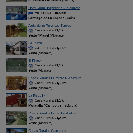
El Sabinar / Moratalla
(Murcia)
Hotel Rural Hospedería Río Zumeta
Hotel Rural a
15,3 km
Santiago de La Espada
(Jaén)
Alojamiento Rural Las Taneas
Casa Rural a
21,1 km
Yeste / Plañel
(Albacete)
La Tejera
Casa Rural a
21,1 km
Yeste
(Albacete)
El Pinico
Casa Rural a
21,1 km
Yeste
(Albacete)
Casas Rurales El Portillo Río Segura
Casa Rural a
21,1 km
Yeste
(Albacete)
La Risca I y II
Casa Rural a
21,1 km
Moratalla / Campo de
... (Murcia)
Casas Rurales Piedra La Ventana
Casa Rural a
21,2 km
Yeste
(Albacete)
Casas Rurales Camaretas