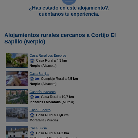
¿Has estado en este alojamiento?,
cuéntanos tu experiencia.
Alojamientos rurales cercanos a Cortijo El
Sapillo (Nerpio)
Casa Rural Los Enebros
Casa Rural a
4,3 km
Nerpio
(Albacete)
Casa Barriga
Complejo Rural a
4,5 km
Nerpio
(Albacete)
Caserío Inazares
Casa Rural a
10,7 km
Inazares / Moratalla
(Murcia)
Casa El Zorro
Casa Rural a
11,8 km
Moratalla
(Murcia)
Casa Lucía
Casa Rural a
14,2 km