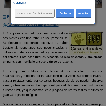
COOKIES
.
Fechas Libres
Contactar con el alojamiento
El Cortijo está formado por una casa rural de
dos plantas con una torre. La recuperación se
ha ejecutado procurando conservar su sabor
tradicional, respetando sus peculiaridades y
utilizando materiales adecuados y recuperados
del entorno. Esta casa rural en Albacete ha sido decorada y amueblada,
en parte, con mobiliario antiguo y típico de la zona.
Este cortijo rural en Albacete se alimenta de energía solar. Es una casa
rural aislada y rodeada por la naturaleza de la zona. Su entorno invita a
pasear relajadamente por cercanos bosques donde se pueden observar
aves y otros animales. Un lugar ideal para el descanso y el disfrute del
turismo rural, ya que además, está plagado de restos fósiles marinos de
gran valor paleontológico.
Sus caminos y rutas espectaculares para el senderismo y el paseo por