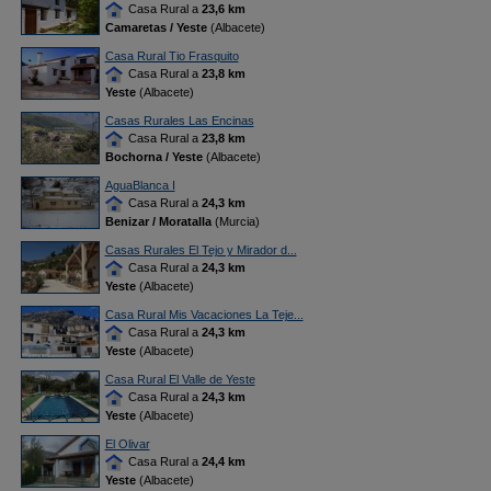
Casa Rural a
23,6 km
Camaretas / Yeste
(Albacete)
Casa Rural Tio Frasquito
Casa Rural a
23,8 km
Yeste
(Albacete)
Casas Rurales Las Encinas
Casa Rural a
23,8 km
Bochorna / Yeste
(Albacete)
AguaBlanca I
Casa Rural a
24,3 km
Benizar / Moratalla
(Murcia)
Casas Rurales El Tejo y Mirador d...
Casa Rural a
24,3 km
Yeste
(Albacete)
Casa Rural Mis Vacaciones La Teje...
Casa Rural a
24,3 km
Yeste
(Albacete)
Casa Rural El Valle de Yeste
Casa Rural a
24,3 km
Yeste
(Albacete)
El Olivar
Casa Rural a
24,4 km
Yeste
(Albacete)