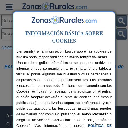
INFORMACIÓN BÁSICA SOBRE
COOKIES
Alojamientos
Bienvenid@ a la información básica sobre las cookies de
nuestro portal responsabilidad de
Lo sentimos,
Mario Temprado Casas
.
Una cookie o galleta informática es un pequeño archivo de
Este alojamiento ya no figura en nuestra base de
información que se guarda en tu pc, smartphone o tablet al
visitar el portal. Algunas son nuestras y otras pertenecen a
datos.
empresas externas que nos prestan servicios. Las activadas
Buscar otros alojamientos
y necesarias para que todo funcione correctamente son las
Cookies Técnicas y no necesitan de tu autorización. Al pulsar
el botón
Aceptar
activarás el resto de cookies (analíticas y
publicitarias), personalizadas según tus preferencias y con
publicidad ajustada a tus búsquedas. Estas últimas puedes
Nosotros
desactivarlas por completo pulsando el botón
Rechazar
o
elegir su activación/desactivación desde “Configuración de
Quiénes somos
Cookies”. Más información en nuestra
POLÍTICA DE