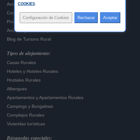
Aviso Legal
COOKIES
.
Configuración de Cookies
Propietarios alojamientos
Anuncia gratis tu alojamiento
Blog de Turismo Rural
Tipos de alojamiento:
Casas Rurales
Hoteles
y
Hoteles Rurales
Hostales Rurales
Albergues
Apartamentos
y
Apartamentos Rurales
Campings y Bungalows
Complejos Rurales
Viviendas turísticas
Búsquedas especiales: