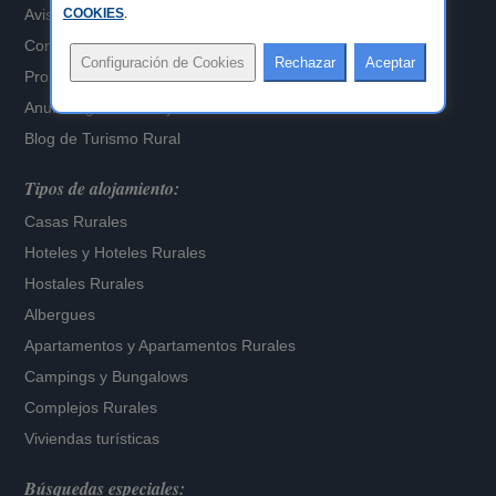
Aviso Legal
COOKIES
.
Configuración de Cookies
Propietarios alojamientos
Anuncia gratis tu alojamiento
Blog de Turismo Rural
Tipos de alojamiento:
Casas Rurales
Hoteles
y
Hoteles Rurales
Hostales Rurales
Albergues
Apartamentos
y
Apartamentos Rurales
Campings y Bungalows
Complejos Rurales
Viviendas turísticas
Búsquedas especiales: