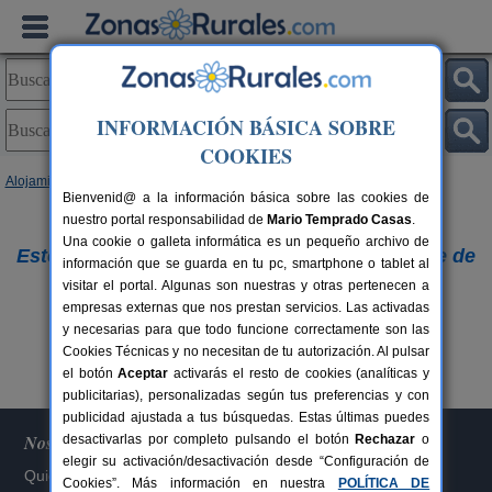
INFORMACIÓN BÁSICA SOBRE
COOKIES
Alojamientos
Bienvenid@ a la información básica sobre las cookies de
nuestro portal responsabilidad de
Lo sentimos,
Mario Temprado Casas
.
Una cookie o galleta informática es un pequeño archivo de
Este alojamiento ya no figura en nuestra base de
información que se guarda en tu pc, smartphone o tablet al
visitar el portal. Algunas son nuestras y otras pertenecen a
datos.
empresas externas que nos prestan servicios. Las activadas
Buscar otros alojamientos
y necesarias para que todo funcione correctamente son las
Cookies Técnicas y no necesitan de tu autorización. Al pulsar
el botón
Aceptar
activarás el resto de cookies (analíticas y
publicitarias), personalizadas según tus preferencias y con
publicidad ajustada a tus búsquedas. Estas últimas puedes
Nosotros
desactivarlas por completo pulsando el botón
Rechazar
o
elegir su activación/desactivación desde “Configuración de
Quiénes somos
Cookies”. Más información en nuestra
POLÍTICA DE