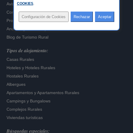
Aviso Legal
COOKIES
.
Configuración de Cookies
Propietarios alojamientos
Anuncia gratis tu alojamiento
Blog de Turismo Rural
Tipos de alojamiento:
Casas Rurales
Hoteles
y
Hoteles Rurales
Hostales Rurales
Albergues
Apartamentos
y
Apartamentos Rurales
Campings y Bungalows
Complejos Rurales
Viviendas turísticas
Búsquedas especiales: