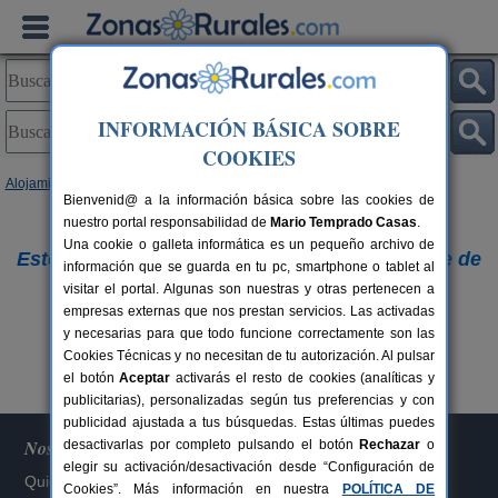
INFORMACIÓN BÁSICA SOBRE
COOKIES
Alojamientos
Bienvenid@ a la información básica sobre las cookies de
nuestro portal responsabilidad de
Lo sentimos,
Mario Temprado Casas
.
Una cookie o galleta informática es un pequeño archivo de
Este alojamiento ya no figura en nuestra base de
información que se guarda en tu pc, smartphone o tablet al
visitar el portal. Algunas son nuestras y otras pertenecen a
datos.
empresas externas que nos prestan servicios. Las activadas
Buscar otros alojamientos
y necesarias para que todo funcione correctamente son las
Cookies Técnicas y no necesitan de tu autorización. Al pulsar
el botón
Aceptar
activarás el resto de cookies (analíticas y
publicitarias), personalizadas según tus preferencias y con
publicidad ajustada a tus búsquedas. Estas últimas puedes
Nosotros
desactivarlas por completo pulsando el botón
Rechazar
o
elegir su activación/desactivación desde “Configuración de
Quiénes somos
Cookies”. Más información en nuestra
POLÍTICA DE