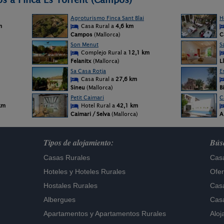
Agroturismo Finca Sant Blai
H
m
Casa Rural a
4,6 km
Campos
(Mallorca)
C
Son Menut
S
Complejo Rural a
12,1 km
Felanitx
(Mallorca)
L
Sa Casa Rotja
E
Casa Rural a
27,6 km
Sineu
(Mallorca)
B
Petit Caimari
C
km
Hotel Rural a
42,1 km
Caimari / Selva
(Mallorca)
A
Tipos de alojamiento:
Búsq
Casas Rurales
Casa
Hoteles
y
Hoteles Rurales
Ofer
Hostales Rurales
Casa
Albergues
Casa
Apartamentos
y
Apartamentos Rurales
Aloj