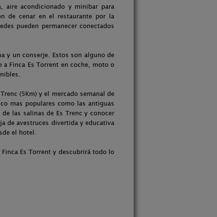
, aire acondicionado y minibar para
n de cenar en el restaurante por la
épedes pueden permanecer conectados
ina y un conserje. Estos son alguno de
e a Finca Es Torrent en coche, moto o
nibles.
Es Trenc (5Km) y el mercado semanal de
stico mas populares como las antiguas
l de las salinas de Es Trenc y conocer
nja de avestruces divertida y educativa
sde el hotel.
Finca Es Torrent y descubrirá todo lo