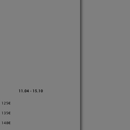
11.04 - 15.10
25€
35€
48€