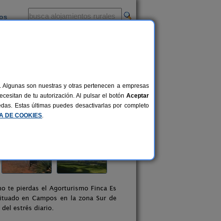
ios
-
al. Algunas son nuestras y otras pertenecen a empresas
cesitan de tu autorización. Al pulsar el botón
Aceptar
uedas. Estas últimas puedes desactivarlas por completo
CA DE COOKIES
.
o te pierdas el Agorturismo Finca Es
situado en Campos en la zona Sur de
del estrés diario.