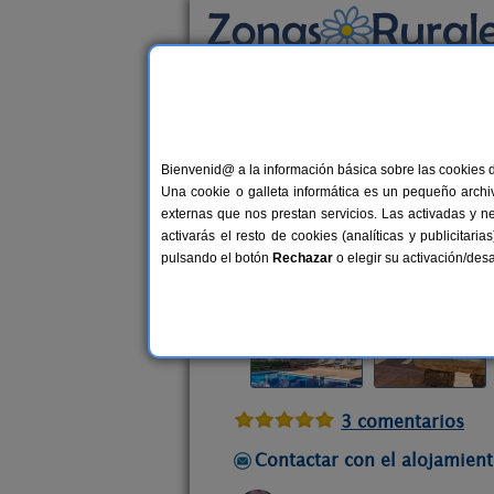
Busca por alojamiento
Alojamientos
>
Baleares
>
Mallorca
>
Camp
Bienvenid@ a la información básica sobre las cookies 
Finca Es Torrent
Una cookie o galleta informática es un pequeño archiv
Casa Rural en Campos (Mallorca)
externas que nos prestan servicios. Las activadas y n
activarás el resto de cookies (analíticas y publicita
Alquiler completo y por habitacio
pulsando el botón
Rechazar
o elegir su activación/de
3 comentarios
Contactar con el alojamient