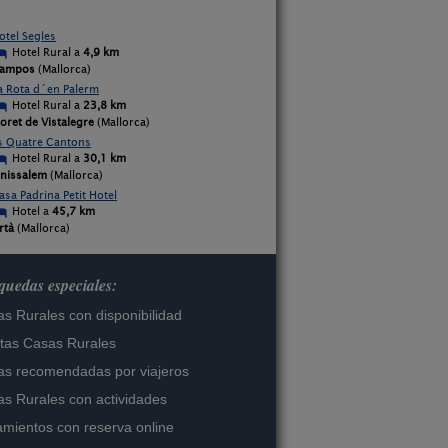
otel Segles
Hotel Rural a
4,9 km
ampos
(Mallorca)
a Rota d´en Palerm
Hotel Rural a
23,8 km
loret de Vistalegre
(Mallorca)
s Quatre Cantons
Hotel Rural a
30,1 km
inissalem
(Mallorca)
asa Padrina Petit Hotel
Hotel a
45,7 km
rtà
(Mallorca)
uedas especiales:
s Rurales con disponibilidad
tas Casas Rurales
s recomendadas por viajeros
s Rurales con actividades
amientos con reserva online