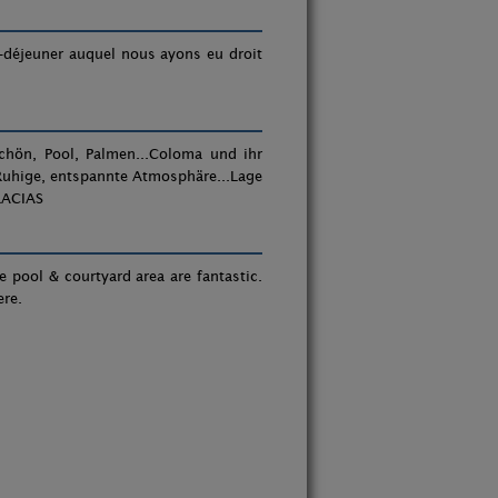
it-déjeuner auquel nous ayons eu droit
schön, Pool, Palmen...Coloma und ihr
 Ruhige, entspannte Atmosphäre...Lage
RACIAS
he pool & courtyard area are fantastic.
ere.