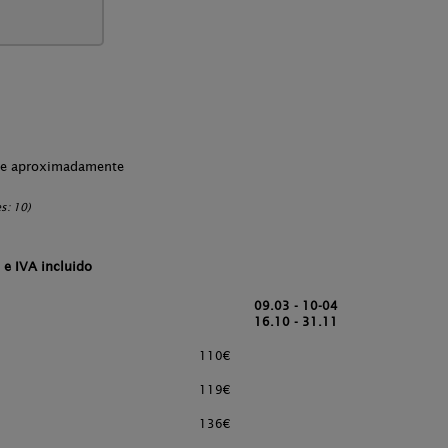
che aproximadamente
s: 10)
 e IVA incluido
09.03 - 10-04
16.10 - 31.11
110€
1
119€
1
136€
1