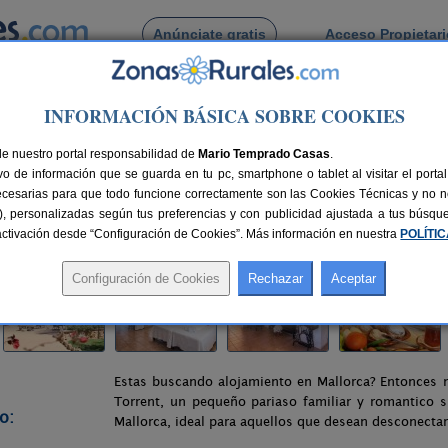
Anúnciate gratis
Acceso Propietar
Busca por pueblo
INFORMACIÓN BÁSICA SOBRE COOKIES
os
> Finca Es Torrent
de nuestro portal responsabilidad de
Mario Temprado Casas
.
o de información que se guarda en tu pc, smartphone o tablet al visitar el port
ecesarias para que todo funcione correctamente son las Cookies Técnicas y no ne
rias), personalizadas según tus preferencias y con publicidad ajustada a tus búsq
nes
28 plazas
44 km de Palma
Compartir:
sactivación desde “Configuración de Cookies”. Más información en nuestra
POLÍTI
Estas buscando alojamiento en Mallorca? Entonces n
Torrent, un pequeño pariaso familiar y romantico 
o:
Mallorca, ideal para aquellos que desean desconectar 