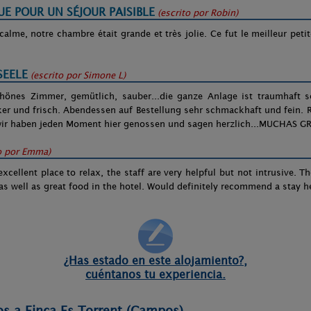
E POUR UN SÉJOUR PAISIBLE
(escrito por
Robin
)
calme, notre chambre était grande et très jolie. Ce fut le meilleur pet
SEELE
(escrito por
Simone L
)
.schönes Zimmer, gemütlich, sauber...die ganze Anlage ist traumhaft 
ker und frisch. Abendessen auf Bestellung sehr schmackhaft und fein.
..wir haben jeden Moment hier genossen und sagen herzlich...MUCHAS G
o por
Emma
)
xcellent place to relax, the staff are very helpful but not intrusive. T
as well as great food in the hotel. Would definitely recommend a stay h
¿Has estado en este alojamiento?,
cuéntanos tu experiencia.
os a Finca Es Torrent (Campos)