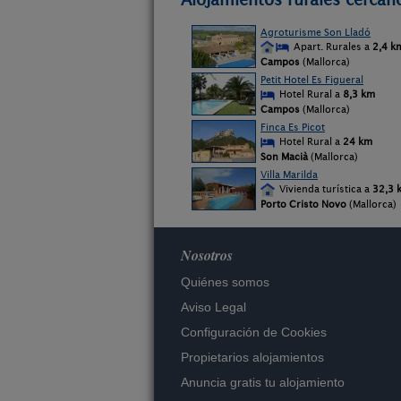
Agroturisme Son Lladó
Apart. Rurales a
2,4 k
Campos
(Mallorca)
Petit Hotel Es Figueral
Hotel Rural a
8,3 km
Campos
(Mallorca)
Finca Es Picot
Hotel Rural a
24 km
Son Macià
(Mallorca)
Villa Marilda
Vivienda turística a
32,3 
Porto Cristo Novo
(Mallorca)
Nosotros
Quiénes somos
Aviso Legal
Configuración de Cookies
Propietarios alojamientos
Anuncia gratis tu alojamiento