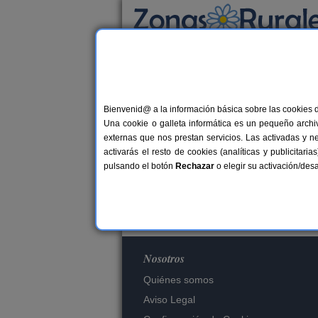
Busca por alojamiento
Alojamientos
Bienvenid@ a la información básica sobre las cookies 
Una cookie o galleta informática es un pequeño archiv
externas que nos prestan servicios. Las activadas y n
Es
activarás el resto de cookies (analíticas y publicita
pulsando el botón
Rechazar
o elegir su activación/de
Nosotros
Quiénes somos
Aviso Legal