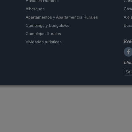
Hostales Rurales
Casa
Albergues
Casa
Apartamentos
y
Apartamentos Rurales
Aloj
Campings y Bungalows
Busc
Complejos Rurales
Rede
Viviendas turísticas
Idi