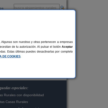
ios
-
al. Algunas son nuestras y otras pertenecen a empresas
cesitan de tu autorización. Al pulsar el botón
Aceptar
os.
uedas. Estas últimas puedes desactivarlas por completo
CA DE COOKIES
.
uedas especiales:
s Rurales con disponibilidad
tas Casas Rurales