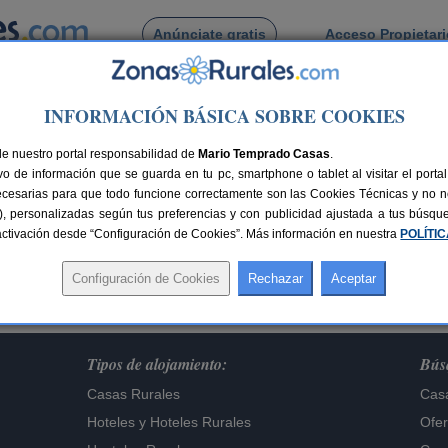
Anúnciate gratis
Acceso Propietar
Busca por pueblo
INFORMACIÓN BÁSICA SOBRE COOKIES
de nuestro portal responsabilidad de
Mario Temprado Casas
.
o de información que se guarda en tu pc, smartphone o tablet al visitar el port
Lo sentimos,
ecesarias para que todo funcione correctamente son las Cookies Técnicas y no ne
te alojamiento ya no figura en nuestra base de dat
rias), personalizadas según tus preferencias y con publicidad ajustada a tus búsq
sactivación desde “Configuración de Cookies”. Más información en nuestra
Buscar otros alojamientos
POLÍTI
Tipos de alojamiento:
Búsq
Casas Rurales
Casa
Hoteles
y
Hoteles Rurales
Ofer