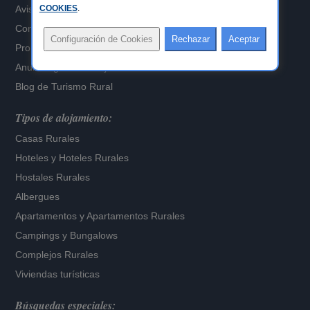
Aviso Legal
COOKIES
.
Configuración de Cookies
Propietarios alojamientos
Anuncia gratis tu alojamiento
Blog de Turismo Rural
Tipos de alojamiento:
Casas Rurales
Hoteles
y
Hoteles Rurales
Hostales Rurales
Albergues
Apartamentos
y
Apartamentos Rurales
Campings y Bungalows
Complejos Rurales
Viviendas turísticas
Búsquedas especiales: