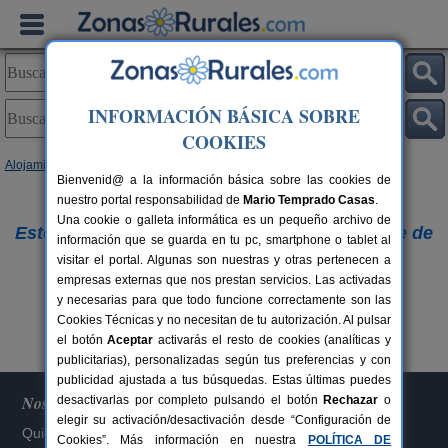
INFORMACIÓN BÁSICA SOBRE
COOKIES
Alojamientos
Bienvenid@ a la información básica sobre las cookies de
nuestro portal responsabilidad de
Lo sentimos,
Mario Temprado Casas
.
Una cookie o galleta informática es un pequeño archivo de
Este alojamiento ya no figura en nuestra base de
información que se guarda en tu pc, smartphone o tablet al
visitar el portal. Algunas son nuestras y otras pertenecen a
datos.
empresas externas que nos prestan servicios. Las activadas
Buscar otros alojamientos
y necesarias para que todo funcione correctamente son las
Cookies Técnicas y no necesitan de tu autorización. Al pulsar
el botón
Aceptar
activarás el resto de cookies (analíticas y
publicitarias), personalizadas según tus preferencias y con
publicidad ajustada a tus búsquedas. Estas últimas puedes
Nosotros
desactivarlas por completo pulsando el botón
Rechazar
o
elegir su activación/desactivación desde “Configuración de
Quiénes somos
Cookies”. Más información en nuestra
POLÍTICA DE