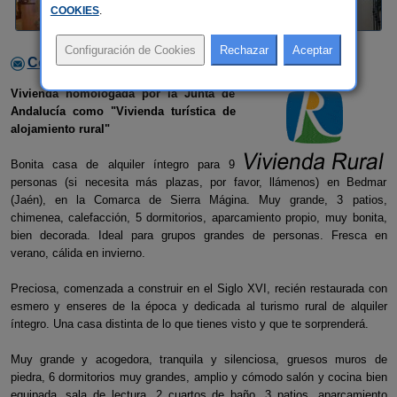
COOKIES
.
Contactar con el alojamiento
Vivienda homologada por la Junta de
Andalucía como "Vivienda turística de
alojamiento rural"
Bonita casa de alquiler íntegro para 9
personas (si necesita más plazas, por favor, llámenos) en Bedmar
(Jaén), en la Comarca de Sierra Mágina. Muy grande, 3 patios,
chimenea, calefacción, 5 dormitorios, aparcamiento propio, muy bonita,
bien decorada. Ideal para grupos grandes de personas. Fresca en
verano, cálida en invierno.
Preciosa, comenzada a construir en el Siglo XVI, recién restaurada con
esmero y enseres de la época y dedicada al turismo rural de alquiler
íntegro. Una casa distinta de lo que tienes visto y que te sorprenderá.
Muy grande y acogedora, tranquila y silenciosa, gruesos muros de
piedra, 6 dormitorios muy grandes, amplio y cómodo salón y cocina bien
equipada, sala de lectura, 2 cuartos de baño, 3 patios, aparcamiento