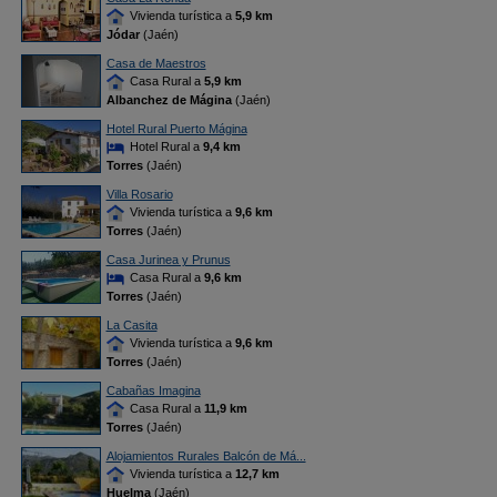
Vivienda turística a
5,9 km
Jódar
(Jaén)
Casa de Maestros
Casa Rural a
5,9 km
Albanchez de Mágina
(Jaén)
Hotel Rural Puerto Mágina
Hotel Rural a
9,4 km
Torres
(Jaén)
Villa Rosario
Vivienda turística a
9,6 km
Torres
(Jaén)
Casa Jurinea y Prunus
Casa Rural a
9,6 km
Torres
(Jaén)
La Casita
Vivienda turística a
9,6 km
Torres
(Jaén)
Cabañas Imagina
Casa Rural a
11,9 km
Torres
(Jaén)
Alojamientos Rurales Balcón de Má...
Vivienda turística a
12,7 km
Huelma
(Jaén)