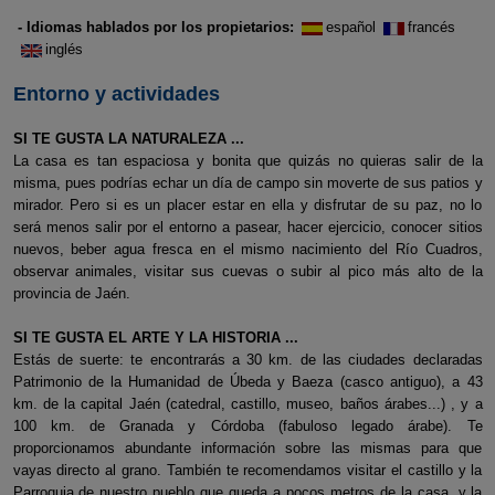
- Idiomas hablados por los propietarios:
español
francés
inglés
Entorno y actividades
SI TE GUSTA LA NATURALEZA ...
La casa es tan espaciosa y bonita que quizás no quieras salir de la
misma, pues podrías echar un día de campo sin moverte de sus patios y
mirador. Pero si es un placer estar en ella y disfrutar de su paz, no lo
será menos salir por el entorno a pasear, hacer ejercicio, conocer sitios
nuevos, beber agua fresca en el mismo nacimiento del Río Cuadros,
observar animales, visitar sus cuevas o subir al pico más alto de la
provincia de Jaén.
SI TE GUSTA EL ARTE Y LA HISTORIA ...
Estás de suerte: te encontrarás a 30 km. de las ciudades declaradas
Patrimonio de la Humanidad de Úbeda y Baeza (casco antiguo), a 43
km. de la capital Jaén (catedral, castillo, museo, baños árabes...) , y a
100 km. de Granada y Córdoba (fabuloso legado árabe). Te
proporcionamos abundante información sobre las mismas para que
vayas directo al grano. También te recomendamos visitar el castillo y la
Parroquia de nuestro pueblo que queda a pocos metros de la casa, y la