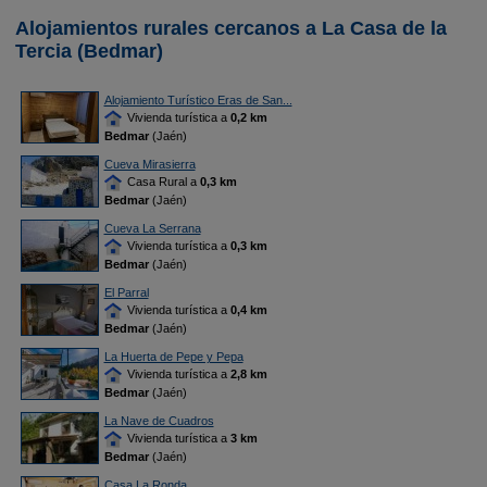
Alojamientos rurales cercanos a La Casa de la
Tercia (Bedmar)
Alojamiento Turístico Eras de San...
Vivienda turística a
0,2 km
Bedmar
(Jaén)
Cueva Mirasierra
Casa Rural a
0,3 km
Bedmar
(Jaén)
Cueva La Serrana
Vivienda turística a
0,3 km
Bedmar
(Jaén)
El Parral
Vivienda turística a
0,4 km
Bedmar
(Jaén)
La Huerta de Pepe y Pepa
Vivienda turística a
2,8 km
Bedmar
(Jaén)
La Nave de Cuadros
Vivienda turística a
3 km
Bedmar
(Jaén)
Casa La Ronda