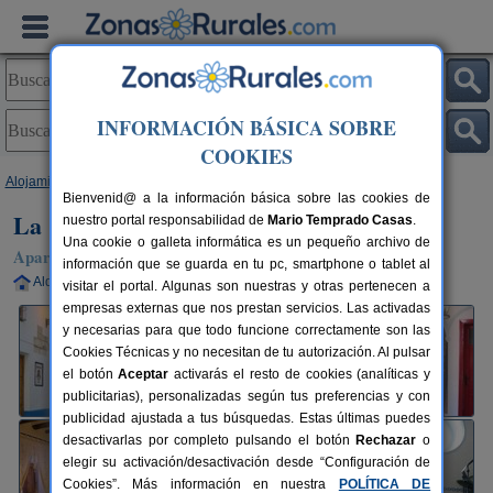
INFORMACIÓN BÁSICA SOBRE
COOKIES
Alojamientos
>
Andalucía
>
Jaén
>
Bedmar
> La Casa de la Tercia
Bienvenid@ a la información básica sobre las cookies de
La Casa de la Tercia
nuestro portal responsabilidad de
Mario Temprado Casas
.
Una cookie o galleta informática es un pequeño archivo de
Apartamentos Rurales en Bedmar (Jaén)
información que se guarda en tu pc, smartphone o tablet al
Alquiler completo
2-9 plazas
43 km de Jaén
visitar el portal. Algunas son nuestras y otras pertenecen a
empresas externas que nos prestan servicios. Las activadas
y necesarias para que todo funcione correctamente son las
Cookies Técnicas y no necesitan de tu autorización. Al pulsar
el botón
Aceptar
activarás el resto de cookies (analíticas y
publicitarias), personalizadas según tus preferencias y con
publicidad ajustada a tus búsquedas. Estas últimas puedes
desactivarlas por completo pulsando el botón
Rechazar
o
elegir su activación/desactivación desde “Configuración de
Cookies”. Más información en nuestra
POLÍTICA DE