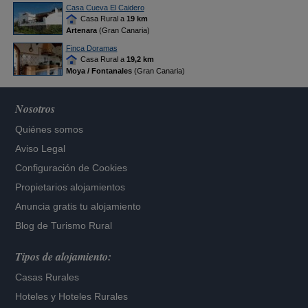
Casa Cueva El Caidero
Casa Rural a
19 km
Artenara
(Gran Canaria)
Finca Doramas
Casa Rural a
19,2 km
Moya / Fontanales
(Gran Canaria)
Nosotros
Quiénes somos
Aviso Legal
Configuración de Cookies
Propietarios alojamientos
Anuncia gratis tu alojamiento
Blog de Turismo Rural
Tipos de alojamiento:
Casas Rurales
Hoteles
y
Hoteles Rurales