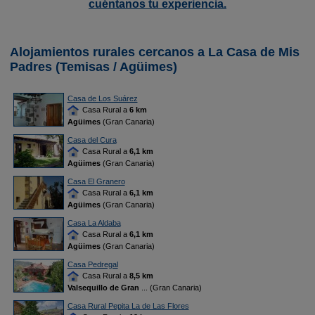
cuéntanos tu experiencia.
Alojamientos rurales cercanos a La Casa de Mis
Padres (Temisas / Agüimes)
Casa de Los Suárez
Casa Rural a
6 km
Agüimes
(Gran Canaria)
Casa del Cura
Casa Rural a
6,1 km
Agüimes
(Gran Canaria)
Casa El Granero
Casa Rural a
6,1 km
Agüimes
(Gran Canaria)
Casa La Aldaba
Casa Rural a
6,1 km
Agüimes
(Gran Canaria)
Casa Pedregal
Casa Rural a
8,5 km
Valsequillo de Gran
... (Gran Canaria)
Casa Rural Pepita La de Las Flores