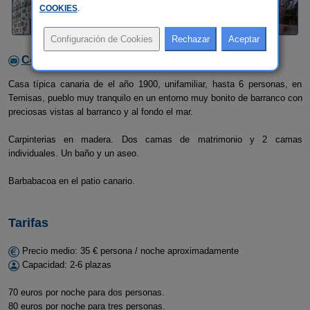
COOKIES
.
Contactar con el alojamiento
Casa típica canaria de el año 1900, unifamiliar, hasta 6 personas, en
Temisas, pueblo muy tranquilo en un entorno muy bonito de barranco con
preciosas vistas al barranco y al fondo el mar.
Carpinterias en madera. Dos camas de matrimonio y 2 camas
individuales. Un baño y un aseo.
Barbabacoa en el patio canario.
Tarifas
Precio medio: 35 € persona / noche aproximadamente
Capacidad: 2-6 plazas
70 euros por noche para dos personas.
80 euros por noche para tres personas.