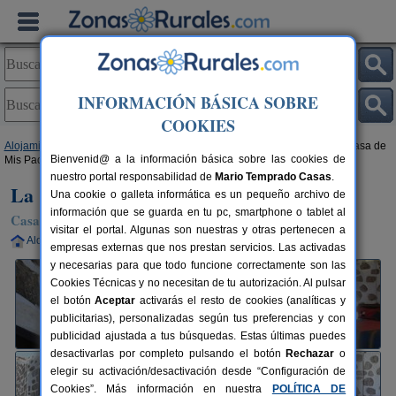
INFORMACIÓN BÁSICA SOBRE
COOKIES
Alojamientos
>
Canarias
>
Las Palmas
>
Gran Canaria
>
Temisas
> La Casa de
Bienvenid@ a la información básica sobre las cookies de
Mis Padres
nuestro portal responsabilidad de
Mario Temprado Casas
.
La Casa de Mis Padres
Una cookie o galleta informática es un pequeño archivo de
información que se guarda en tu pc, smartphone o tablet al
Casa Rural en Temisas / Agüimes (Gran Canaria)
visitar el portal. Algunas son nuestras y otras pertenecen a
Alquiler completo
2-6 plazas
40 km de Las Palmas
empresas externas que nos prestan servicios. Las activadas
y necesarias para que todo funcione correctamente son las
Cookies Técnicas y no necesitan de tu autorización. Al pulsar
el botón
Aceptar
activarás el resto de cookies (analíticas y
publicitarias), personalizadas según tus preferencias y con
publicidad ajustada a tus búsquedas. Estas últimas puedes
desactivarlas por completo pulsando el botón
Rechazar
o
elegir su activación/desactivación desde “Configuración de
Cookies”. Más información en nuestra
POLÍTICA DE