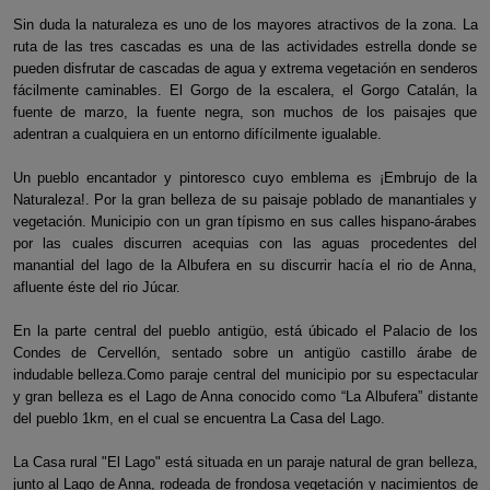
Sin duda la naturaleza es uno de los mayores atractivos de la zona. La
ruta de las tres cascadas es una de las actividades estrella donde se
pueden disfrutar de cascadas de agua y extrema vegetación en senderos
fácilmente caminables. El Gorgo de la escalera, el Gorgo Catalán, la
fuente de marzo, la fuente negra, son muchos de los paisajes que
adentran a cualquiera en un entorno difícilmente igualable.
Un pueblo encantador y pintoresco cuyo emblema es ¡Embrujo de la
Naturaleza!. Por la gran belleza de su paisaje poblado de manantiales y
vegetación. Municipio con un gran típismo en sus calles hispano-árabes
por las cuales discurren acequias con las aguas procedentes del
manantial del lago de la Albufera en su discurrir hacía el rio de Anna,
afluente éste del rio Júcar.
En la parte central del pueblo antigüo, está úbicado el Palacio de los
Condes de Cervellón, sentado sobre un antigüo castillo árabe de
indudable belleza.Como paraje central del municipio por su espectacular
y gran belleza es el Lago de Anna conocido como “La Albufera” distante
del pueblo 1km, en el cual se encuentra La Casa del Lago.
La Casa rural "El Lago" está situada en un paraje natural de gran belleza,
junto al Lago de Anna, rodeada de frondosa vegetación y nacimientos de