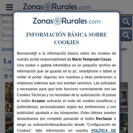
INFORMACIÓN BÁSICA SOBRE
COOKIES
Alojamientos
>
Comunidad Valenciana
>
Valencia
>
Anna
> La Casa del Lago
Bienvenid@ a la información básica sobre las cookies de
La Casa del Lago
nuestro portal responsabilidad de
Mario Temprado Casas
.
Una cookie o galleta informática es un pequeño archivo de
Casa Rural en Anna (Valencia)
información que se guarda en tu pc, smartphone o tablet al
Alquiler completo
6+2 plazas
60 km de Valencia
visitar el portal. Algunas son nuestras y otras pertenecen a
empresas externas que nos prestan servicios. Las activadas
y necesarias para que todo funcione correctamente son las
Cookies Técnicas y no necesitan de tu autorización. Al pulsar
el botón
Aceptar
activarás el resto de cookies (analíticas y
publicitarias), personalizadas según tus preferencias y con
publicidad ajustada a tus búsquedas. Estas últimas puedes
desactivarlas por completo pulsando el botón
Rechazar
o
elegir su activación/desactivación desde “Configuración de
Cookies”. Más información en nuestra
POLÍTICA DE