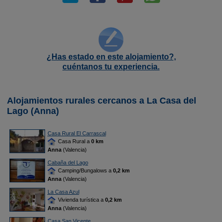
¿Has estado en este alojamiento?,
cuéntanos tu experiencia.
Alojamientos rurales cercanos a La Casa del
Lago (Anna)
Casa Rural El Carrascal
Casa Rural a
0 km
Anna
(Valencia)
Cabaña del Lago
Camping/Bungalows a
0,2 km
Anna
(Valencia)
La Casa Azul
Vivienda turística a
0,2 km
Anna
(Valencia)
Casa San Vicente