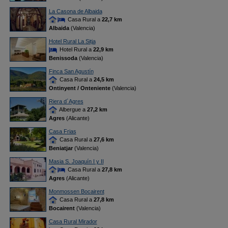
La Casona de Albaida
Casa Rural a
22,7 km
Albaida
(Valencia)
Hotel Rural La Sitja
Hotel Rural a
22,9 km
Benissoda
(Valencia)
Finca San Agustín
Casa Rural a
24,5 km
Ontinyent / Onteniente
(Valencia)
Riera d´Agres
Albergue a
27,2 km
Agres
(Alicante)
Casa Frias
Casa Rural a
27,6 km
Beniatjar
(Valencia)
Masia S. Joaquín I y II
Casa Rural a
27,8 km
Agres
(Alicante)
Monmossen Bocairent
Casa Rural a
27,8 km
Bocairent
(Valencia)
Casa Rural Mirador