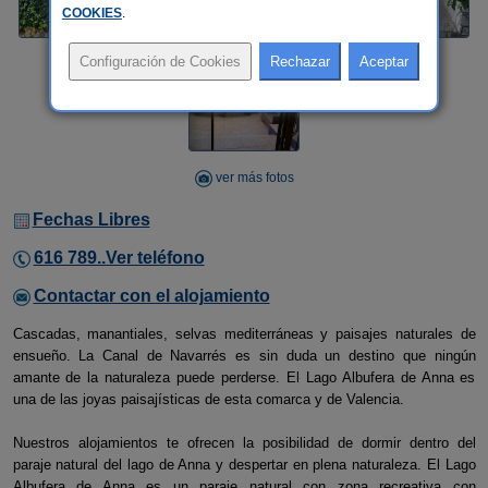
COOKIES
.
ver más fotos
Fechas Libres
616 789..Ver teléfono
Contactar con el alojamiento
Cascadas, manantiales, selvas mediterráneas y paisajes naturales de
ensueño. La Canal de Navarrés es sin duda un destino que ningún
amante de la naturaleza puede perderse. El Lago Albufera de Anna es
una de las joyas paisajísticas de esta comarca y de Valencia.
Nuestros alojamientos te ofrecen la posibilidad de dormir dentro del
paraje natural del lago de Anna y despertar en plena naturaleza. El Lago
Albufera de Anna es un paraje natural con zona recreativa con