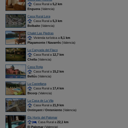
Casa Rural a
5,2 km
Enguera
(Valencia)
Casa Rural Lera
Casa Rural a
5,3 km
Bolbaite
(Valencia)
Chalet Las Piedras
Vivienda turística a
8,1 km
Playamonte / Navarrés
(Valencia)
La Canyada del Flaco
Casa Rural a
12,7 km
Chella
(Valencia)
Casa Rotja
Casa Rural a
15,2 km
Bellús
(Valencia)
La Castellana
Casa Rural a
17,4 km
Bicorp
(Valencia)
La Casa de La Vila
Casa Rural a
21,9 km
Ontinyent / Onteniente
(Valencia)
Els Horts del Palomar
Casa Rural a
22,1 km
El Palomar
(Valencia)