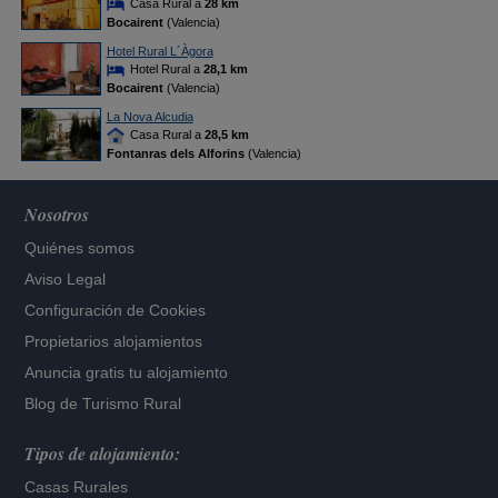
Casa Rural a
28 km
Bocairent
(Valencia)
Hotel Rural L´Àgora
Hotel Rural a
28,1 km
Bocairent
(Valencia)
La Nova Alcudia
Casa Rural a
28,5 km
Fontanras dels Alforins
(Valencia)
Nosotros
Quiénes somos
Aviso Legal
Configuración de Cookies
Propietarios alojamientos
Anuncia gratis tu alojamiento
Blog de Turismo Rural
Tipos de alojamiento:
Casas Rurales