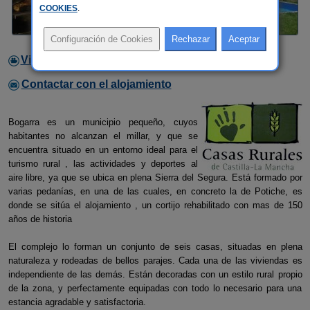
COOKIES
.
Video
Contactar con el alojamiento
Bogarra es un municipio pequeño, cuyos
habitantes no alcanzan el millar, y que se
encuentra situado en un entorno ideal para el
turismo rural , las actividades y deportes al
aire libre, ya que se ubica en plena Sierra del Segura. Está formado por
varias pedanías, en una de las cuales, en concreto la de Potiche, es
donde se sitúa el alojamiento , un cortijo rehabilitado con mas de 150
años de historia
El complejo lo forman un conjunto de seis casas, situadas en plena
naturaleza y rodeadas de bellos parajes. Cada una de las viviendas es
independiente de las demás. Están decoradas con un estilo rural propio
de la zona, y perfectamente equipadas con todo lo necesario para una
estancia agradable y satisfactoria.