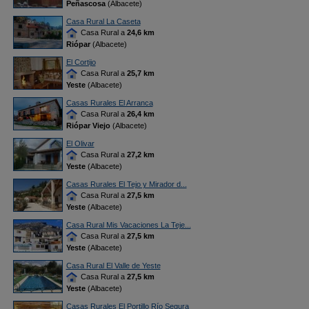
Peñascosa
(Albacete)
Casa Rural La Caseta
Casa Rural a
24,6 km
Riópar
(Albacete)
El Cortijo
Casa Rural a
25,7 km
Yeste
(Albacete)
Casas Rurales El Arranca
Casa Rural a
26,4 km
Riópar Viejo
(Albacete)
El Olivar
Casa Rural a
27,2 km
Yeste
(Albacete)
Casas Rurales El Tejo y Mirador d...
Casa Rural a
27,5 km
Yeste
(Albacete)
Casa Rural Mis Vacaciones La Teje...
Casa Rural a
27,5 km
Yeste
(Albacete)
Casa Rural El Valle de Yeste
Casa Rural a
27,5 km
Yeste
(Albacete)
Casas Rurales El Portillo Río Segura