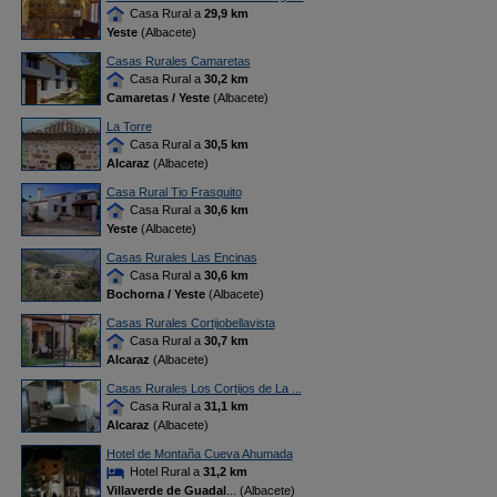
Casa Rural a
29,9 km
Yeste
(Albacete)
Casas Rurales Camaretas
Casa Rural a
30,2 km
Camaretas / Yeste
(Albacete)
La Torre
Casa Rural a
30,5 km
Alcaraz
(Albacete)
Casa Rural Tio Frasquito
Casa Rural a
30,6 km
Yeste
(Albacete)
Casas Rurales Las Encinas
Casa Rural a
30,6 km
Bochorna / Yeste
(Albacete)
Casas Rurales Cortijobellavista
Casa Rural a
30,7 km
Alcaraz
(Albacete)
Casas Rurales Los Cortijos de La ...
Casa Rural a
31,1 km
Alcaraz
(Albacete)
Hotel de Montaña Cueva Ahumada
Hotel Rural a
31,2 km
Villaverde de Guadal
... (Albacete)