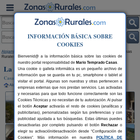
INFORMACIÓN BÁSICA SOBRE
COOKIES
Alojamientos
>
Castilla-La Mancha
>
Albacete
>
Bogarra
> La Morena Casas
Bienvenid@ a la información básica sobre las cookies de
Rurales
nuestro portal responsabilidad de
Mario Temprado Casas
.
La Morena Casas Rurales
Una cookie o galleta informática es un pequeño archivo de
información que se guarda en tu pc, smartphone o tablet al
Casa Rural en Bogarra (Albacete)
visitar el portal. Algunas son nuestras y otras pertenecen a
Alquiler completo
2-25+10 plazas
65 km de Albacete
empresas externas que nos prestan servicios. Las activadas
y necesarias para que todo funcione correctamente son las
Cookies Técnicas y no necesitan de tu autorización. Al pulsar
el botón
Aceptar
activarás el resto de cookies (analíticas y
publicitarias), personalizadas según tus preferencias y con
publicidad ajustada a tus búsquedas. Estas últimas puedes
desactivarlas por completo pulsando el botón
Rechazar
o
elegir su activación/desactivación desde “Configuración de
Cookies”. Más información en nuestra
POLÍTICA DE