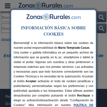
INFORMACIÓN BÁSICA SOBRE
COOKIES
Alojamientos
Bienvenid@ a la información básica sobre las cookies de
nuestro portal responsabilidad de
Lo sentimos,
Mario Temprado Casas
.
Una cookie o galleta informática es un pequeño archivo de
Este alojamiento ya no figura en nuestra base de
información que se guarda en tu pc, smartphone o tablet al
visitar el portal. Algunas son nuestras y otras pertenecen a
datos.
empresas externas que nos prestan servicios. Las activadas
Buscar otros alojamientos
y necesarias para que todo funcione correctamente son las
Cookies Técnicas y no necesitan de tu autorización. Al pulsar
el botón
Aceptar
activarás el resto de cookies (analíticas y
publicitarias), personalizadas según tus preferencias y con
publicidad ajustada a tus búsquedas. Estas últimas puedes
Nosotros
desactivarlas por completo pulsando el botón
Rechazar
o
elegir su activación/desactivación desde “Configuración de
Quiénes somos
Cookies”. Más información en nuestra
POLÍTICA DE