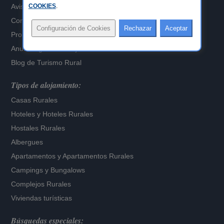
Aviso Legal
COOKIES
.
Configuración de Cookies
Propietarios alojamientos
Anuncia gratis tu alojamiento
Blog de Turismo Rural
Tipos de alojamiento:
Casas Rurales
Hoteles
y
Hoteles Rurales
Hostales Rurales
Albergues
Apartamentos
y
Apartamentos Rurales
Campings y Bungalows
Complejos Rurales
Viviendas turísticas
Búsquedas especiales: