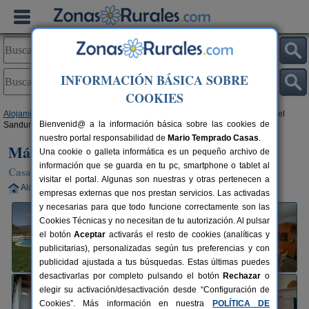
INFORMACIÓN BÁSICA SOBRE
COOKIES
Alojamientos
>
Comunidad Valenciana
>
Castellón
>
Les Useres
> Más del
Bienvenid@ a la información básica sobre las cookies de
Sandungo
nuestro portal responsabilidad de
Mario Temprado Casas
.
Más del Sandungo
Una cookie o galleta informática es un pequeño archivo de
información que se guarda en tu pc, smartphone o tablet al
Casa Rural en Les Useres (Castellón)
visitar el portal. Algunas son nuestras y otras pertenecen a
Alquiler completo
6-8+3 plazas
38 km de Castellón
empresas externas que nos prestan servicios. Las activadas
y necesarias para que todo funcione correctamente son las
Cookies Técnicas y no necesitan de tu autorización. Al pulsar
el botón
Aceptar
activarás el resto de cookies (analíticas y
publicitarias), personalizadas según tus preferencias y con
publicidad ajustada a tus búsquedas. Estas últimas puedes
desactivarlas por completo pulsando el botón
Rechazar
o
elegir su activación/desactivación desde “Configuración de
Cookies”. Más información en nuestra
POLÍTICA DE