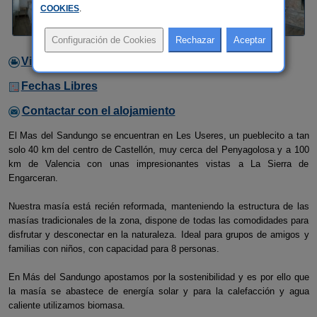
COOKIES
.
Video
Fechas Libres
Contactar con el alojamiento
El Mas del Sandungo se encuentran en Les Useres, un pueblecito a tan
solo 40 km del centro de Castellón, muy cerca del Penyagolosa y a 100
km de Valencia con unas impresionantes vistas a La Sierra de
Engarceran.
Nuestra masía está recién reformada, manteniendo la estructura de las
masías tradicionales de la zona, dispone de todas las comodidades para
disfrutar y desconectar en la naturaleza. Ideal para grupos de amigos y
familias con niños, con capacidad para 8 personas.
En Más del Sandungo apostamos por la sostenibilidad y es por ello que
la masía se abastece de energía solar y para la calefacción y agua
caliente utilizamos biomasa.