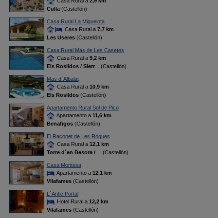
Casa Rural a
2,9 km
Culla
(Castellón)
Casa Rural La Miguelota
Casa Rural a
7,7 km
Les Useres
(Castellón)
Casa Rural Mas de Les Casetes
Casa Rural a
9,2 km
Els Rosildos / Sierr
... (Castellón)
Mas d´Albalat
Casa Rural a
10,9 km
Els Rosildos
(Castellón)
Apartamento Rural Sol de Pico
Apartamento a
11,6 km
Benafigos
(Castellón)
El Raconet de Les Roques
Casa Rural a
12,1 km
Torre d´en Besora /
... (Castellón)
Casa Montesa
Apartamento a
12,1 km
Vilafames
(Castellón)
L´Antic Portal
Hotel Rural a
12,2 km
Vilafames
(Castellón)