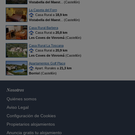
Vistabella del Maest
... (Castellón)
La Caseta del Forn
Casa Rural a
18,9 km
Vistabella del Maest
... (Castellón)
Casa Rural Barbera
Casa Rural a
20,8 km
Les Coves de Vinromá
(Castellón)
Casa Rural La Toscana
Casa Rural a
20,9 km
Les Coves de Vinromá
(Castellón)
Apartamentos Golf Place
Apart. Rurales a
21,3 km
Borriol
(Castellón)
Nosotros
Quiénes somos
Aviso Legal
Configuración de Cookies
Propietarios alojamientos
Anuncia gratis tu alojamiento