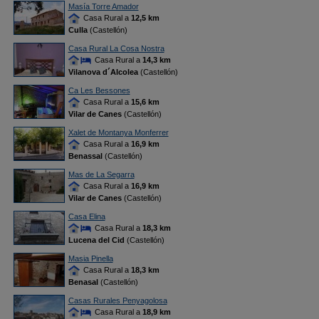
Masía Torre Amador
Casa Rural a
12,5 km
Culla
(Castellón)
Casa Rural La Cosa Nostra
Casa Rural a
14,3 km
Vilanova d´Alcolea
(Castellón)
Ca Les Bessones
Casa Rural a
15,6 km
Vilar de Canes
(Castellón)
Xalet de Montanya Monferrer
Casa Rural a
16,9 km
Benassal
(Castellón)
Mas de La Segarra
Casa Rural a
16,9 km
Vilar de Canes
(Castellón)
Casa Elina
Casa Rural a
18,3 km
Lucena del Cid
(Castellón)
Masia Pinella
Casa Rural a
18,3 km
Benasal
(Castellón)
Casas Rurales Penyagolosa
Casa Rural a
18,9 km