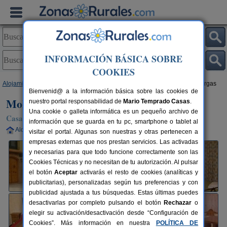
INFORMACIÓN BÁSICA SOBRE
COOKIES
Alojamientos
>
Castilla-La Mancha
>
Albacete
>
Cotillas
> Molino Pataslargas
Bienvenid@ a la información básica sobre las cookies de
Molino Pataslargas
nuestro portal responsabilidad de
Mario Temprado Casas
.
Una cookie o galleta informática es un pequeño archivo de
Casa Rural en Cotillas (Albacete)
información que se guarda en tu pc, smartphone o tablet al
Alquiler completo
6-24 plazas
100 km de Albacete
visitar el portal. Algunas son nuestras y otras pertenecen a
empresas externas que nos prestan servicios. Las activadas
y necesarias para que todo funcione correctamente son las
Cookies Técnicas y no necesitan de tu autorización. Al pulsar
el botón
Aceptar
activarás el resto de cookies (analíticas y
publicitarias), personalizadas según tus preferencias y con
publicidad ajustada a tus búsquedas. Estas últimas puedes
desactivarlas por completo pulsando el botón
Rechazar
o
elegir su activación/desactivación desde “Configuración de
Cookies”. Más información en nuestra
POLÍTICA DE