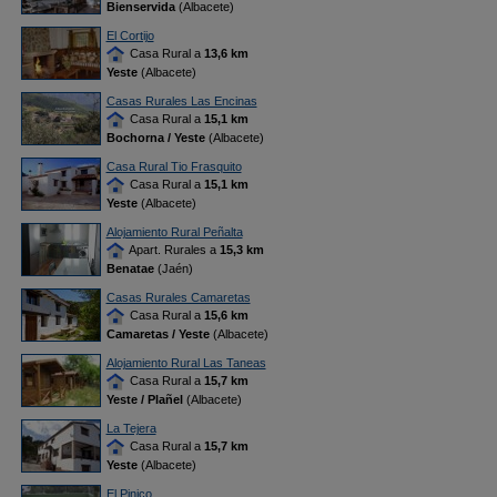
Bienservida
(Albacete)
El Cortijo
Casa Rural a
13,6 km
Yeste
(Albacete)
Casas Rurales Las Encinas
Casa Rural a
15,1 km
Bochorna / Yeste
(Albacete)
Casa Rural Tio Frasquito
Casa Rural a
15,1 km
Yeste
(Albacete)
Alojamiento Rural Peñalta
Apart. Rurales a
15,3 km
Benatae
(Jaén)
Casas Rurales Camaretas
Casa Rural a
15,6 km
Camaretas / Yeste
(Albacete)
Alojamiento Rural Las Taneas
Casa Rural a
15,7 km
Yeste / Plañel
(Albacete)
La Tejera
Casa Rural a
15,7 km
Yeste
(Albacete)
El Pinico