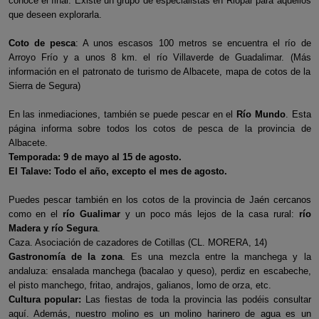
conoce el final. Existe un grupo de especialistas en Riópar para aquellos
que deseen explorarla.
Coto de pesca
: A unos escasos 100 metros se encuentra el río de
Arroyo Frío y a unos 8 km. el río Villaverde de Guadalimar. (Más
información en el patronato de turismo de Albacete, mapa de cotos de la
Sierra de Segura)
En las inmediaciones, también se puede pescar en el
Río Mundo
. Esta
página informa sobre todos los cotos de pesca de la provincia de
Albacete.
Temporada: 9 de mayo al 15 de agosto.
El Talave: Todo el año, excepto el mes de agosto.
Puedes pescar también en los cotos de la provincia de Jaén cercanos
como en el
río Gualimar
y un poco más lejos de la casa rural:
río
Madera y río Segura
.
Caza. Asociación de cazadores de Cotillas (CL. MORERA, 14)
Gastronomía de la zona
. Es una mezcla entre la manchega y la
andaluza: ensalada manchega (bacalao y queso), perdiz en escabeche,
el pisto manchego, fritao, andrajos, galianos, lomo de orza, etc.
Cultura popular
:
Las fiestas de toda la provincia las podéis consultar
aquí. Además, nuestro molino es un molino harinero de agua es un