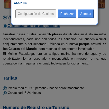
COOKIES
.
Video
Contactar con el alojamiento
Nuestras casas rurales tienen
26 plazas
distribuidas en 4 alojamientos
independientes, cada uno con todos los servicios. Se pueden alquilar
conjuntamente o por separado. Ubicada en el nuevo
parque natural de
los Calares del Mundo
, está rodeada de un entorno inmejorable.
El Molino Pataslargas era un antiguo molino harinero de agua y su
rehabilitación lo ha respetado y reconvertido en
museo-molino
, que
cuenta con la maquinaria original, todavía en funcionamiento.
Tarifas
Precio medio: 19 € persona / noche aproximadamente
Capacidad: 6-24 plazas
Número de Registro de Turismo