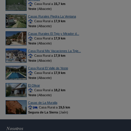
Casa Rural a
15,7 km
Yeste
(Albacete)
Casas Rurales Piedra La Ventana
Casa Rural a
17,9 km
Yeste
(Albacete)
Casas Rurales El Tejo y Mirador d...
Casa Rural a
17,9 km
Yeste
(Albacete)
Casa Rural Mis Vacaciones La Teje...
Casa Rural a
17,9 km
Yeste
(Albacete)
Casa Rural El Valle de Yeste
Casa Rural a
17,9 km
Yeste
(Albacete)
El Olivar
Casa Rural a
18,2 km
Yeste
(Albacete)
Casas de La Muralla
Casa Rural a
19,5 km
Segura de La Sierra
(Jaén)
Nosotros