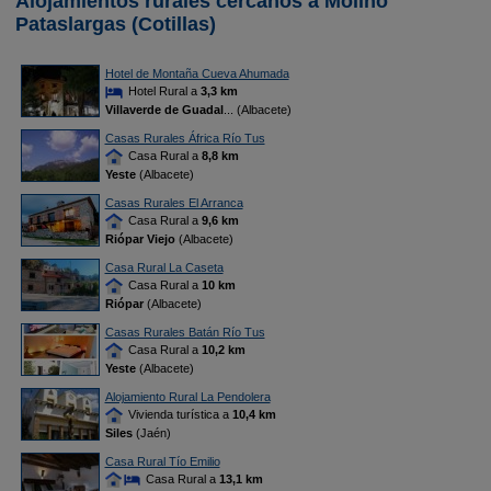
Alojamientos rurales cercanos a Molino
Pataslargas (Cotillas)
Hotel de Montaña Cueva Ahumada
Hotel Rural a
3,3 km
Villaverde de Guadal
... (Albacete)
Casas Rurales África Río Tus
Casa Rural a
8,8 km
Yeste
(Albacete)
Casas Rurales El Arranca
Casa Rural a
9,6 km
Riópar Viejo
(Albacete)
Casa Rural La Caseta
Casa Rural a
10 km
Riópar
(Albacete)
Casas Rurales Batán Río Tus
Casa Rural a
10,2 km
Yeste
(Albacete)
Alojamiento Rural La Pendolera
Vivienda turística a
10,4 km
Siles
(Jaén)
Casa Rural Tío Emilio
Casa Rural a
13,1 km