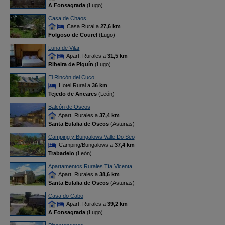
A Fonsagrada
(Lugo)
Casa de Chaos
Casa Rural a
27,6 km
Folgoso de Courel
(Lugo)
Luna de Vilar
Apart. Rurales a
31,5 km
Ribeira de Piquín
(Lugo)
El Rincón del Cuco
Hotel Rural a
36 km
Tejedo de Ancares
(León)
Balcón de Oscos
Apart. Rurales a
37,4 km
Santa Eulalia de Oscos
(Asturias)
Camping y Bungalows Valle Do Seo
Camping/Bungalows a
37,4 km
Trabadelo
(León)
Apartamentos Rurales Tía Vicenta
Apart. Rurales a
38,6 km
Santa Eulalia de Oscos
(Asturias)
Casa do Cabo
Apart. Rurales a
39,2 km
A Fonsagrada
(Lugo)