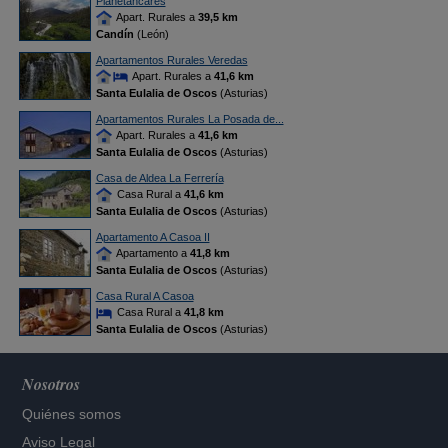
Planetancares
Apart. Rurales a
39,5 km
Candín
(León)
Apartamentos Rurales Veredas
Apart. Rurales a
41,6 km
Santa Eulalia de Oscos
(Asturias)
Apartamentos Rurales La Posada de...
Apart. Rurales a
41,6 km
Santa Eulalia de Oscos
(Asturias)
Casa de Aldea La Ferrería
Casa Rural a
41,6 km
Santa Eulalia de Oscos
(Asturias)
Apartamento A Casoa II
Apartamento a
41,8 km
Santa Eulalia de Oscos
(Asturias)
Casa Rural A Casoa
Casa Rural a
41,8 km
Santa Eulalia de Oscos
(Asturias)
Nosotros
Quiénes somos
Aviso Legal