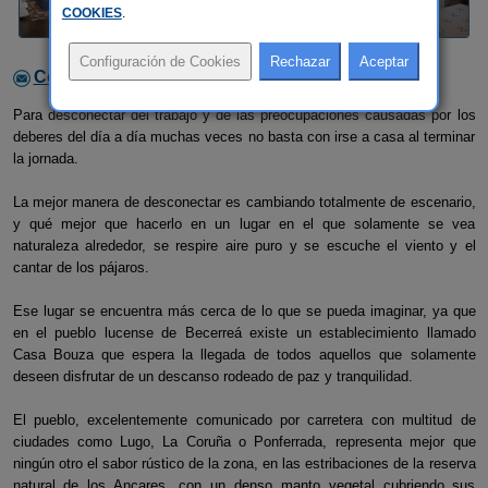
COOKIES
.
Contactar con el alojamiento
Para desconectar del trabajo y de las preocupaciones causadas por los
deberes del día a día muchas veces no basta con irse a casa al terminar
la jornada.
La mejor manera de desconectar es cambiando totalmente de escenario,
y qué mejor que hacerlo en un lugar en el que solamente se vea
naturaleza alrededor, se respire aire puro y se escuche el viento y el
cantar de los pájaros.
Ese lugar se encuentra más cerca de lo que se pueda imaginar, ya que
en el pueblo lucense de Becerreá existe un establecimiento llamado
Casa Bouza que espera la llegada de todos aquellos que solamente
deseen disfrutar de un descanso rodeado de paz y tranquilidad.
El pueblo, excelentemente comunicado por carretera con multitud de
ciudades como Lugo, La Coruña o Ponferrada, representa mejor que
ningún otro el sabor rústico de la zona, en las estribaciones de la reserva
natural de los Ancares, con un denso manto vegetal cubriendo sus