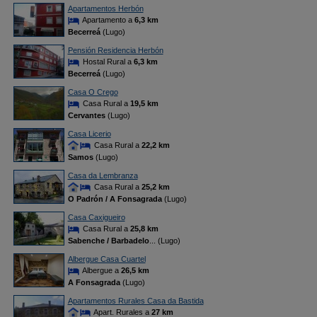
Apartamentos Herbón
Apartamento a
6,3 km
Becerreá
(Lugo)
Pensión Residencia Herbón
Hostal Rural a
6,3 km
Becerreá
(Lugo)
Casa O Crego
Casa Rural a
19,5 km
Cervantes
(Lugo)
Casa Licerio
Casa Rural a
22,2 km
Samos
(Lugo)
Casa da Lembranza
Casa Rural a
25,2 km
O Padrón / A Fonsagrada
(Lugo)
Casa Caxigueiro
Casa Rural a
25,8 km
Sabenche / Barbadelo
... (Lugo)
Albergue Casa Cuartel
Albergue a
26,5 km
A Fonsagrada
(Lugo)
Apartamentos Rurales Casa da Bastida
Apart. Rurales a
27 km