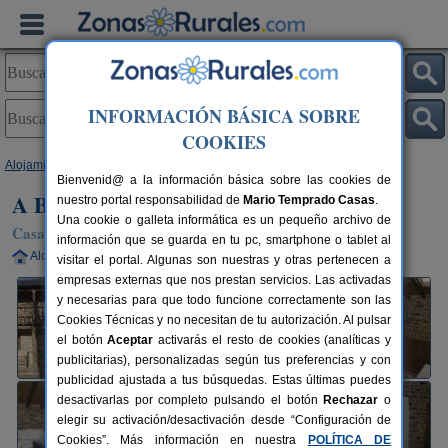
INFORMACIÓN BÁSICA SOBRE
COOKIES
Alojamientos
>
Galicia
>
Lugo
>
Becerreá
> A Bouza Turismo Rural
Bienvenid@ a la información básica sobre las cookies de
A Bouza Turismo Rural
nuestro portal responsabilidad de
Mario Temprado Casas
.
Una cookie o galleta informática es un pequeño archivo de
Casa Rural en Becerreá (Lugo)
información que se guarda en tu pc, smartphone o tablet al
Alquiler completo
10+2 plazas
35 km de Lugo
visitar el portal. Algunas son nuestras y otras pertenecen a
empresas externas que nos prestan servicios. Las activadas
y necesarias para que todo funcione correctamente son las
Cookies Técnicas y no necesitan de tu autorización. Al pulsar
el botón
Aceptar
activarás el resto de cookies (analíticas y
publicitarias), personalizadas según tus preferencias y con
publicidad ajustada a tus búsquedas. Estas últimas puedes
desactivarlas por completo pulsando el botón
Rechazar
o
elegir su activación/desactivación desde “Configuración de
Cookies”. Más información en nuestra
POLÍTICA DE