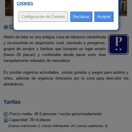
COOKIES
.
Contactar con el alojamiento
Abeiro da loba es una antigua casa de labranza rehabilitada
y reconvertida en alojamiento rural, orientado a peregrinos,
grupos de amigos y familias que busquen un lugar amplio
(hasta 29 plazas) y confortable donde pasar unos días
tranquilamente rodeados de naturaleza.
Es posible organizar actividades, visitas guiadas y juegos para adultos y
niños, además de organizar itinerarios por la zona para descubrir los
alrededores.
Tarifas
Precio medio: 40 € persona / noche aproximadamente
Capacidad: 26+4 plazas
(Camas matrimonio: 2, Camas individuales: 24, Camas supletorias: 4)