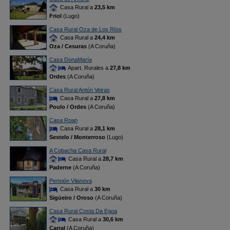
Casa Rural a
23,5 km
Friol
(Lugo)
Casa Rural Oza de Los Ríos
Casa Rural a
24,4 km
Oza / Cesuras
(A Coruña)
Casa DonaMaría
Apart. Rurales a
27,8 km
Ordes
(A Coruña)
Casa Rural Antón Veiras
Casa Rural a
27,8 km
Poulo / Ordes
(A Coruña)
Casa Roan
Casa Rural a
28,1 km
Sestelo / Monterroso
(Lugo)
A Cobacha Casa Rural
Casa Rural a
28,7 km
Paderne
(A Coruña)
Pensión Vilanova
Casa Rural a
30 km
Sigüeiro / Oroso
(A Coruña)
Casa Rural Costa Da Egoa
Casa Rural a
30,6 km
Carral
(A Coruña)