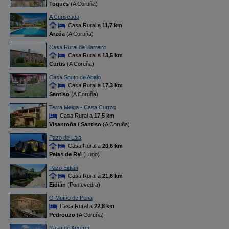
Toques
(A Coruña)
A Curiscada
Casa Rural a
11,7 km
Arzúa
(A Coruña)
Casa Rural de Barreiro
Casa Rural a
13,5 km
Curtis
(A Coruña)
Casa Souto de Abajo
Casa Rural a
17,3 km
Santiso
(A Coruña)
Terra Meiga - Casa Curros
Casa Rural a
17,5 km
Visantoña / Santiso
(A Coruña)
Pazo de Laia
Casa Rural a
20,6 km
Palas de Rei
(Lugo)
Pazo Eidián
Casa Rural a
21,6 km
Eidián
(Pontevedra)
O Muíño de Pena
Casa Rural a
22,8 km
Pedrouzo
(A Coruña)
Casa de Arxerei