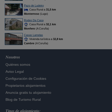
Pazo de Ludeiro
Casa Rural a
31,5 km
Monterroso
(Lugo)
Rodeo Da Casa
Casa Rural a
32,1 km
Monfero
(A Coruña)
Casas Lamelas
Vivienda turística a
32,8 km
Cambre
(A Coruña)
Nosotros
Quiénes somos
Aviso Legal
Configuración de Cookies
Propietarios alojamientos
Anuncia gratis tu alojamiento
Blog de Turismo Rural
Tipos de alojamiento: