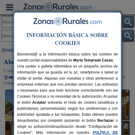
INFORMACIÓN BÁSICA SOBRE
COOKIES
Alojamientos
>
Galicia
>
A Coruña
>
Sobrado
> Abeiro da Loba
Bienvenid@ a la información básica sobre las cookies de
Abeiro da Loba
nuestro portal responsabilidad de
Mario Temprado Casas
.
Una cookie o galleta informática es un pequeño archivo de
Casa Rural en Sobrado / Dos Monxes (A Coruña)
información que se guarda en tu pc, smartphone o tablet al
Alquiler completo y por habitaciones
26+4 plazas
59 km de A
visitar el portal. Algunas son nuestras y otras pertenecen a
Coruña
empresas externas que nos prestan servicios. Las activadas
y necesarias para que todo funcione correctamente son las
Cookies Técnicas y no necesitan de tu autorización. Al pulsar
el botón
Aceptar
activarás el resto de cookies (analíticas y
publicitarias), personalizadas según tus preferencias y con
publicidad ajustada a tus búsquedas. Estas últimas puedes
desactivarlas por completo pulsando el botón
Rechazar
o
elegir su activación/desactivación desde “Configuración de
Cookies”. Más información en nuestra
POLÍTICA DE