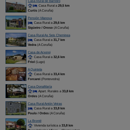
Casa Rural de Barreiro
Casa Rural a
29,5 km
Curtis
(A Coruña)
Pensión Vilanova
Casa Rural a
29,6 km
Sigüeiro / Oroso
(A Coruña)
Casa Rural As Seis Cheminea
Casa Rural a
31,7 km
Vedra
(A Coruña)
Casa de Arxerei
Casa Rural a
32,6 km
Friol
(Lugo)
A Quintela
Casa Rural a
33,4 km
Forcarei
(Pontevedra)
Casa DonaMaría
Apart. Rurales a
33,8 km
Ordes
(A Coruña)
Casa Rural Antón Veiras
Casa Rural a
33,8 km
Poulo / Ordes
(A Coruña)
La Bronté
Vivienda turística a
33,8 km