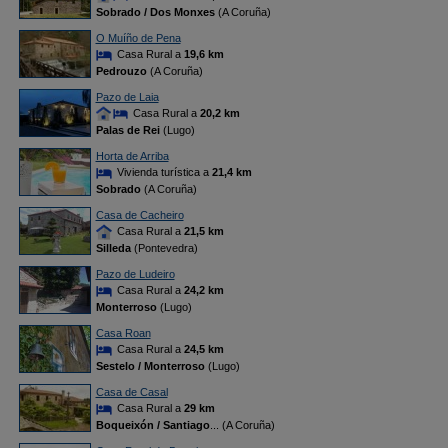
Sobrado / Dos Monxes
(A Coruña)
O Muíño de Pena
Casa Rural a
19,6 km
Pedrouzo
(A Coruña)
Pazo de Laia
Casa Rural a
20,2 km
Palas de Rei
(Lugo)
Horta de Arriba
Vivienda turística a
21,4 km
Sobrado
(A Coruña)
Casa de Cacheiro
Casa Rural a
21,5 km
Silleda
(Pontevedra)
Pazo de Ludeiro
Casa Rural a
24,2 km
Monterroso
(Lugo)
Casa Roan
Casa Rural a
24,5 km
Sestelo / Monterroso
(Lugo)
Casa de Casal
Casa Rural a
29 km
Boqueixón / Santiago
... (A Coruña)