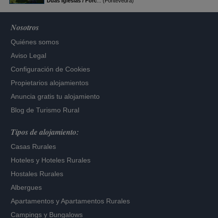
Duas Iglesias / Forc
... (Pontevedra)
Nosotros
Quiénes somos
Aviso Legal
Configuración de Cookies
Propietarios alojamientos
Anuncia gratis tu alojamiento
Blog de Turismo Rural
Tipos de alojamiento:
Casas Rurales
Hoteles
y
Hoteles Rurales
Hostales Rurales
Albergues
Apartamentos
y
Apartamentos Rurales
Campings y Bungalows