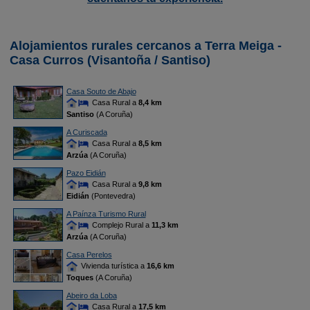
Alojamientos rurales cercanos a Terra Meiga -
Casa Curros (Visantoña / Santiso)
Casa Souto de Abajo
Casa Rural a
8,4 km
Santiso
(A Coruña)
A Curiscada
Casa Rural a
8,5 km
Arzúa
(A Coruña)
Pazo Eidián
Casa Rural a
9,8 km
Eidián
(Pontevedra)
A Paínza Turismo Rural
Complejo Rural a
11,3 km
Arzúa
(A Coruña)
Casa Perelos
Vivienda turística a
16,6 km
Toques
(A Coruña)
Abeiro da Loba
Casa Rural a
17,5 km