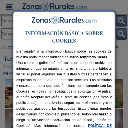
INFORMACIÓN BÁSICA SOBRE
COOKIES
Alojamientos
>
Galicia
>
A Coruña
>
Visantoña
> Terra Meiga - Casa Curros
Bienvenid@ a la información básica sobre las cookies de
Terra Meiga - Casa Curros
nuestro portal responsabilidad de
Mario Temprado Casas
.
Una cookie o galleta informática es un pequeño archivo de
Casa Rural en Visantoña / Santiso (A Coruña)
información que se guarda en tu pc, smartphone o tablet al
Alquiler por habitaciones
10+10 plazas
80 km de A Coruña
visitar el portal. Algunas son nuestras y otras pertenecen a
empresas externas que nos prestan servicios. Las activadas
y necesarias para que todo funcione correctamente son las
Cookies Técnicas y no necesitan de tu autorización. Al pulsar
el botón
Aceptar
activarás el resto de cookies (analíticas y
publicitarias), personalizadas según tus preferencias y con
publicidad ajustada a tus búsquedas. Estas últimas puedes
desactivarlas por completo pulsando el botón
Rechazar
o
elegir su activación/desactivación desde “Configuración de
Cookies”. Más información en nuestra
POLÍTICA DE