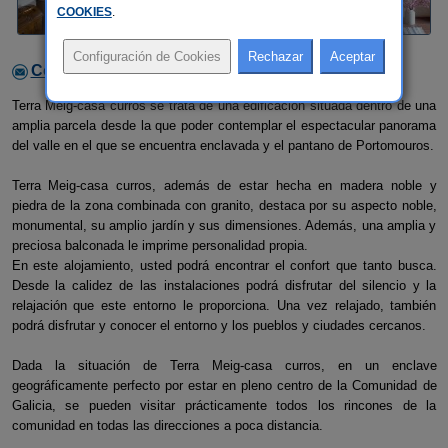
COOKIES
.
Contactar con el alojamiento
Terra Meig-casa curros se trata de una edificación situada dentro de una
amplia parcela desde la que poder contemplar el espectacular panorama
del valle en el que se encuentra enclavada y el pantano de Portomouros.
Terra Meig-casa curros, además de estar hecha en madera noble y
piedra de la zona combinada con granito, destaca por su aspecto noble,
monumental, su amplio jardín y sus dimensiones. Además, una amplia y
preciosa balconada le imprime personalidad propia.
En este alojamiento, usted podrá encontrar el confort que tanto busca.
Desde la calidez de las instalaciones podrá disfrutar del silencio y la
relajación que este entorno le proporciona. Una vez relajado, también
podrá disfrutar y conocer el entorno y los pueblos y ciudades cercanos.
Dada la situación de Terra Meig-casa curros, en un enclave
geográficamente perfecto por estar en pleno centro de la Comunidad de
Galicia, se pueden visitar prácticamente todos los rincones de la
comunidad en todas las direcciones a poca distancia.