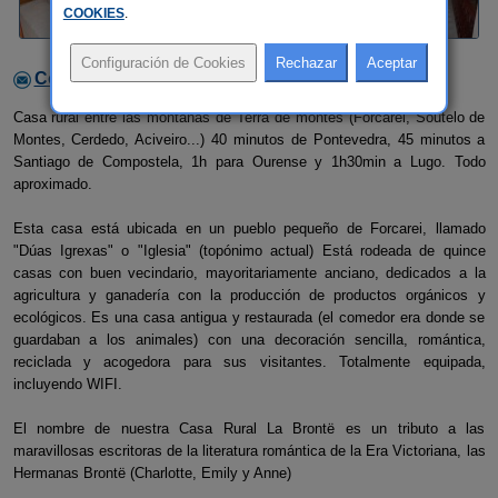
COOKIES
.
Contactar con el alojamiento
Casa rural entre las montañas de Terra de montes (Forcarei, Soutelo de
Montes, Cerdedo, Aciveiro...) 40 minutos de Pontevedra, 45 minutos a
Santiago de Compostela, 1h para Ourense y 1h30min a Lugo. Todo
aproximado.
Esta casa está ubicada en un pueblo pequeño de Forcarei, llamado
"Dúas Igrexas" o "Iglesia" (topónimo actual) Está rodeada de quince
casas con buen vecindario, mayoritariamente anciano, dedicados a la
agricultura y ganadería con la producción de productos orgánicos y
ecológicos. Es una casa antigua y restaurada (el comedor era donde se
guardaban a los animales) con una decoración sencilla, romántica,
reciclada y acogedora para sus visitantes. Totalmente equipada,
incluyendo WIFI.
El nombre de nuestra Casa Rural La Brontë es un tributo a las
maravillosas escritoras de la literatura romántica de la Era Victoriana, las
Hermanas Brontë (Charlotte, Emily y Anne)