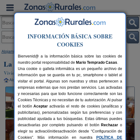
INFORMACIÓN BÁSICA SOBRE
COOKIES
Alojamientos
>
Galicia
>
Pontevedra
>
Duas Iglesias
> La Bronté
Bienvenid@ a la información básica sobre las cookies de
La Bronté
nuestro portal responsabilidad de
Mario Temprado Casas
.
Una cookie o galleta informática es un pequeño archivo de
Vivienda turística en Duas Iglesias / Forcarei (Pontevedra)
información que se guarda en tu pc, smartphone o tablet al
Alquiler completo
5 plazas
43 km de Pontevedra
visitar el portal. Algunas son nuestras y otras pertenecen a
empresas externas que nos prestan servicios. Las activadas
y necesarias para que todo funcione correctamente son las
Cookies Técnicas y no necesitan de tu autorización. Al pulsar
el botón
Aceptar
activarás el resto de cookies (analíticas y
publicitarias), personalizadas según tus preferencias y con
publicidad ajustada a tus búsquedas. Estas últimas puedes
desactivarlas por completo pulsando el botón
Rechazar
o
elegir su activación/desactivación desde “Configuración de
Cookies”. Más información en nuestra
POLÍTICA DE