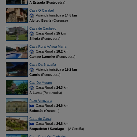
A Estrada
(Pontevedra)
Casa O Carabel
Vivienda turística a
14,5 km
Alvite / Beariz
(Ourense)
Casa de Cacheiro
Casa Rural a
15 km
Silleda
(Pontevedra)
Casa Rural A Avoa María
Casa Rural a
18,2 km
Campo Lameiro
(Pontevedra)
Casa Da Bragaña
Vivienda turística a
19,2 km
Cuntis
(Pontevedra)
Cas Do Mestre
Casa Rural a
24,3 km
A Lama
(Pontevedra)
Pazo Almuzara
Casa Rural a
24,6 km
Boborás
(Ourense)
Casa de Casal
Casa Rural a
24,8 km
Boqueixón / Santiago
... (A Coruña)
Casa Rural Os Carballos