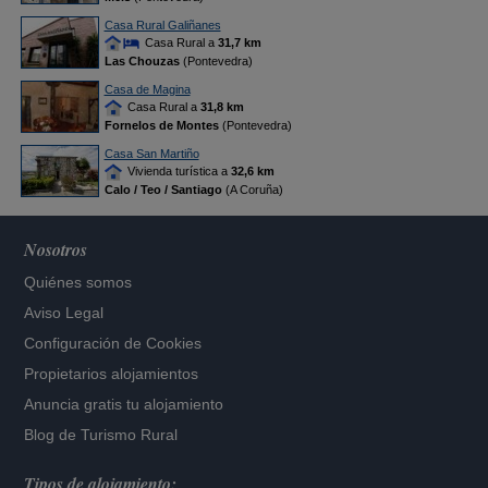
Casa Rural Galiñanes
Casa Rural a
31,7 km
Las Chouzas
(Pontevedra)
Casa de Magina
Casa Rural a
31,8 km
Fornelos de Montes
(Pontevedra)
Casa San Martiño
Vivienda turística a
32,6 km
Calo / Teo / Santiago
(A Coruña)
Nosotros
Quiénes somos
Aviso Legal
Configuración de Cookies
Propietarios alojamientos
Anuncia gratis tu alojamiento
Blog de Turismo Rural
Tipos de alojamiento: