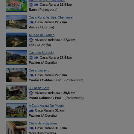
Casa Rural a
25,9 km
Barro
(Pontevedra)
Casa Rural As Seis Cheminea
Casa Rural a
27,2 km
Vedra
(A Coruña)
A Casa de Blanco
Vivienda turística a
27,3 km
Teo
(A Coruña)
Casa de Marcelo
Casa Rural a
27,4 km
Padrón
(A Coruña)
Casa Loureiro
Casa Rural a
27,8 km
Cardín / Caldas de R
... (Pontevedra)
O Lar de Sara
Vivienda turística a
30,8 km
Ponte Caldelas / Pue
... (Pontevedra)
A Casa Antiga Do Monte
Casa Rural a
31 km
Padrón
(A Coruña)
Casal de Folgueiras
Casa Rural a
31,3 km
Meis
(Pontevedra)