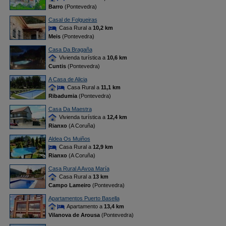
Barro
(Pontevedra)
Casal de Folgueiras
Casa Rural a
10,2 km
Meis
(Pontevedra)
Casa Da Bragaña
Vivienda turística a
10,6 km
Cuntis
(Pontevedra)
A Casa de Alicia
Casa Rural a
11,1 km
Ribadumia
(Pontevedra)
Casa Da Maestra
Vivienda turística a
12,4 km
Rianxo
(A Coruña)
Aldea Os Muiños
Casa Rural a
12,9 km
Rianxo
(A Coruña)
Casa Rural A Avoa María
Casa Rural a
13 km
Campo Lameiro
(Pontevedra)
Apartamentos Puerto Basella
Apartamento a
13,4 km
Vilanova de Arousa
(Pontevedra)