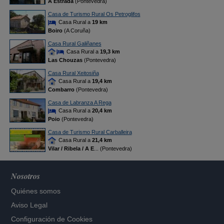
A Estrada
(Pontevedra)
Casa de Turismo Rural Os Petroglifos
Casa Rural a
19 km
Boiro
(A Coruña)
Casa Rural Galiñanes
Casa Rural a
19,3 km
Las Chouzas
(Pontevedra)
Casa Rural Xeitosiña
Casa Rural a
19,4 km
Combarro
(Pontevedra)
Casa de Labranza A Rega
Casa Rural a
20,4 km
Poio
(Pontevedra)
Casa de Turismo Rural Carballeira
Casa Rural a
21,4 km
Vilar / Ribela / A E
... (Pontevedra)
Nosotros
Quiénes somos
Aviso Legal
Configuración de Cookies