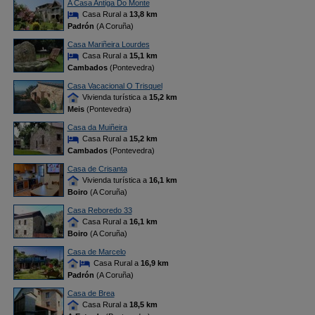
A Casa Antiga Do Monte
Casa Rural a
13,8 km
Padrón
(A Coruña)
Casa Mariñeira Lourdes
Casa Rural a
15,1 km
Cambados
(Pontevedra)
Casa Vacacional O Trisquel
Vivienda turística a
15,2 km
Meis
(Pontevedra)
Casa da Muiñeira
Casa Rural a
15,2 km
Cambados
(Pontevedra)
Casa de Crisanta
Vivienda turística a
16,1 km
Boiro
(A Coruña)
Casa Reboredo 33
Casa Rural a
16,1 km
Boiro
(A Coruña)
Casa de Marcelo
Casa Rural a
16,9 km
Padrón
(A Coruña)
Casa de Brea
Casa Rural a
18,5 km