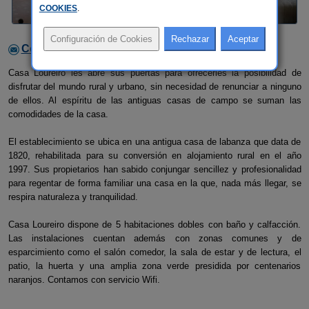
COOKIES
.
Contactar con el alojamiento
Casa Loureiro les abre sus puertas para ofrecerles la posibilidad de
disfrutar del mundo rural y urbano, sin necesidad de renunciar a ninguno
de ellos. Al espíritu de las antiguas casas de campo se suman las
comodidades de la casa.
El establecimiento se ubica en una antigua casa de labanza que data de
1820, rehabilitada para su conversión en alojamiento rural en el año
1997. Sus propietarios han sabido conjungar sencillez y profesionalidad
para regentar de forma familiar una casa en la que, nada más llegar, se
respira naturaleza y tranquilidad.
Casa Loureiro dispone de 5 habitaciones dobles con baño y calfacción.
Las instalaciones cuentan además con zonas comunes y de
esparcimiento como el salón comedor, la sala de estar y de lectura, el
patio, la huerta y una amplia zona verde presidida por centenarios
naranjos. Contamos con servicio Wifi.