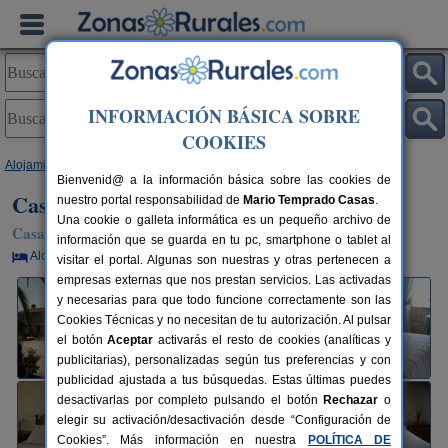
INFORMACIÓN BÁSICA SOBRE
COOKIES
Alojamientos
>
Galicia
>
Pontevedra
>
Cardín
> Casa Loureiro
Bienvenid@ a la información básica sobre las cookies de
Casa Loureiro
nuestro portal responsabilidad de
Mario Temprado Casas
.
Una cookie o galleta informática es un pequeño archivo de
Casa Rural en Cardín / Caldas de Reis (Pontevedra)
información que se guarda en tu pc, smartphone o tablet al
Alquiler por habitaciones
9 plazas
20 km de Pontevedra
visitar el portal. Algunas son nuestras y otras pertenecen a
empresas externas que nos prestan servicios. Las activadas
y necesarias para que todo funcione correctamente son las
Cookies Técnicas y no necesitan de tu autorización. Al pulsar
el botón
Aceptar
activarás el resto de cookies (analíticas y
publicitarias), personalizadas según tus preferencias y con
publicidad ajustada a tus búsquedas. Estas últimas puedes
desactivarlas por completo pulsando el botón
Rechazar
o
elegir su activación/desactivación desde “Configuración de
Cookies”. Más información en nuestra
POLÍTICA DE