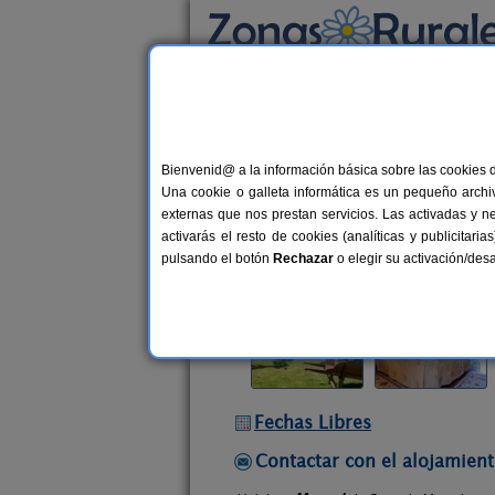
Busca por alojamiento
Alojamientos
>
Galicia
>
A Coruña
>
Padrón
Bienvenid@ a la información básica sobre las cookies 
Casa de Marcelo
Una cookie o galleta informática es un pequeño archiv
Casa Rural en Padrón (A Coruña)
externas que nos prestan servicios. Las activadas y n
activarás el resto de cookies (analíticas y publicita
Alquiler completo y por habitacio
pulsando el botón
Rechazar
o elegir su activación/de
Fechas Libres
Contactar con el alojamient