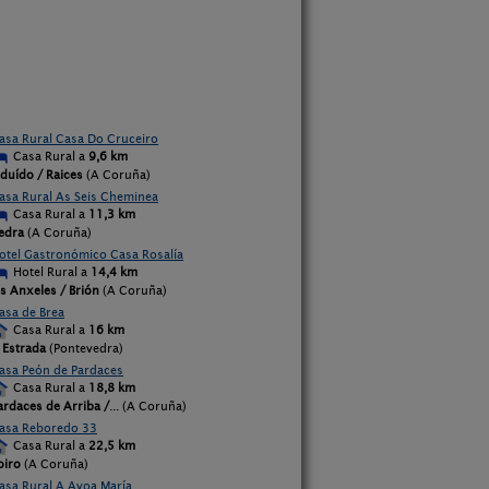
asa Rural Casa Do Cruceiro
Casa Rural a
9,6 km
iduído / Raices
(A Coruña)
asa Rural As Seis Cheminea
Casa Rural a
11,3 km
edra
(A Coruña)
otel Gastronómico Casa Rosalía
Hotel Rural a
14,4 km
s Anxeles / Brión
(A Coruña)
asa de Brea
Casa Rural a
16 km
 Estrada
(Pontevedra)
asa Peón de Pardaces
Casa Rural a
18,8 km
ardaces de Arriba /
... (A Coruña)
asa Reboredo 33
Casa Rural a
22,5 km
oiro
(A Coruña)
asa Rural A Avoa María