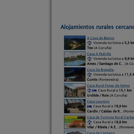
Alojamientos rurales cercan
A Casa de Blanco
Vivienda turística a
5,3 k
Teo
(A Coruña)
Casa A Pedriña
Vivienda turística a
9,9 k
Ames / Santiago de C
... (A C
Casa Da Bragaña
Vivienda turística a
11,5 
Cuntis
(Pontevedra)
Casa Rural Fogar do Selmo
Casa Rural a
15,1 km
Urdilde / Rois
(A Coruña)
Casa Loureiro
Casa Rural a
16,9 km
Cardín / Caldas de R
... (Pont
Casa de Turismo Rural Carbal
Casa Rural a
18,9 km
Vilar / Ribela / A E
... (Ponteve
Casa de Cacheiro