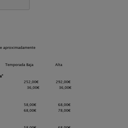
che aproximadamente
luidos) Temporada Baja Alta
a"
s 252,00€ 292,00€
s 36,00€ 36,00€
nas 58,00€ 68,00€
s 68,00€ 78,00€
nas 58,00€ 68,00€