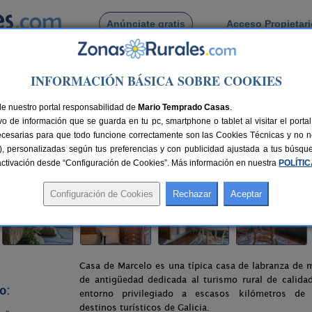
Anúnciate gratis
Acceso Propietar
Busca por pueblo
INFORMACIÓN BÁSICA SOBRE COOKIES
> Casa de Marcelo
de nuestro portal responsabilidad de
Mario Temprado Casas
.
o de información que se guarda en tu pc, smartphone o tablet al visitar el port
ecesarias para que todo funcione correctamente son las Cookies Técnicas y no ne
rias), personalizadas según tus preferencias y con publicidad ajustada a tus búsq
nes
8+2 plazas
102 km de A Coruña
Compartir:
sactivación desde “Configuración de Cookies”. Más información en nuestra
POLÍTI
Casa de Marcelo es una típica casa de labranza de
de antigüedad dedicada al turismo rural de calida
o:
entorno privilegiado a escasos kilómetros de 
destinos turísticos de Galicia.