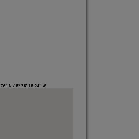
76'' N / 8º 36' 18.24'' W