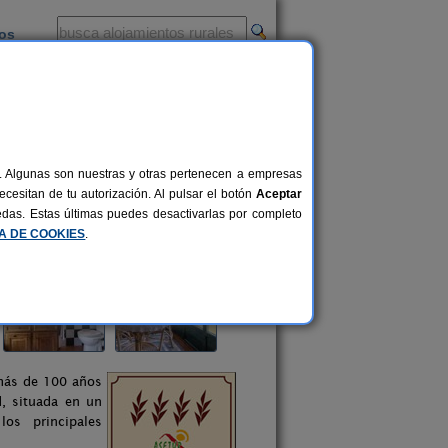
ios
-
al. Algunas son nuestras y otras pertenecen a empresas
cesitan de tu autorización. Al pulsar el botón
Aceptar
uedas. Estas últimas puedes desactivarlas por completo
CA DE COOKIES
.
 más de 100 años
d, situada en un
los principales