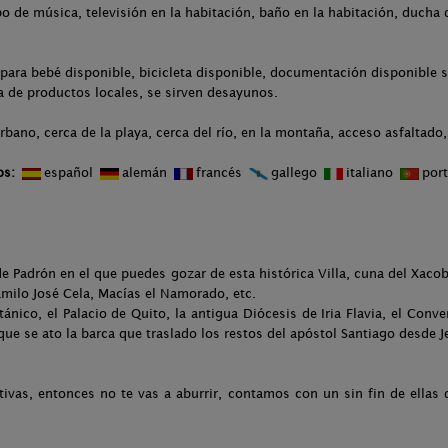
po de música, televisión en la habitación, baño en la habitación, ducha
para bebé disponible, bicicleta disponible, documentación disponible so
ta de productos locales, se sirven desayunos.
rbano, cerca de la playa, cerca del río, en la montaña, acceso asfaltado
os:
español
alemán
francés
gallego
italiano
por
e Padrón en el que puedes gozar de esta histórica Villa, cuna del Xacobe
amilo José Cela, Macías el Namorado, etc.
ánico, el Palacio de Quito, la antigua Diócesis de Iria Flavia, el Conv
que se ato la barca que traslado los restos del apóstol Santiago desde J
tivas, entonces no te vas a aburrir, contamos con un sin fin de ellas