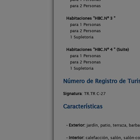
para 2 Person
Habitaciones "HBC.Nº 3 "
para 1 Person
para 2 Person
1 Supletoria
Habitaciones "HBC.Nº 4 " (Suite)
para 1 Perso
para 2 Perso
1 Supletoria
Número de Registro de Tur
Signatura
: TR.TR C-27
Características
- Exterior:
jardín, patio, terraza, barb
- Interior:
calefacción, salón, salón-co