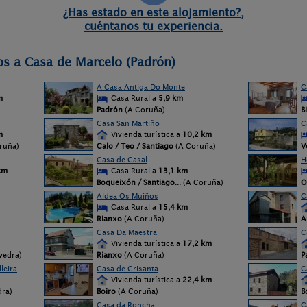
¿Has estado en este alojamiento?,
cuéntanos tu experiencia.
os a Casa de Marcelo (Padrón)
A Casa Antiga Do Monte
C
m
Casa Rural a
5,9 km
Padrón
(A Coruña)
B
Casa San Martiño
C
m
Vivienda turística a
10,2 km
oruña)
Calo / Teo / Santiago
(A Coruña)
V
Casa de Casal
H
km
Casa Rural a
13,1 km
Boqueixón / Santiago
... (A Coruña)
O
Aldea Os Muiños
C
Casa Rural a
15,4 km
Rianxo
(A Coruña)
A
Casa Da Maestra
C
Vivienda turística a
17,2 km
evedra)
Rianxo
(A Coruña)
P
leira
Casa de Crisanta
C
Vivienda turística a
22,4 km
dra)
Boiro
(A Coruña)
B
Casa da Roncha
C