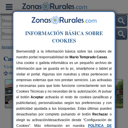
INFORMACIÓN BÁSICA SOBRE
COOKIES
Alojamientos
>
Galicia
>
A Coruña
>
Rianxo
> Casa Da Maestra
Bienvenid@ a la información básica sobre las cookies de
Casa Da Maestra
nuestro portal responsabilidad de
Mario Temprado Casas
.
Una cookie o galleta informática es un pequeño archivo de
Vivienda turística en Rianxo (A Coruña)
información que se guarda en tu pc, smartphone o tablet al
Alquiler completo
6-10+2 plazas
111 km de A Coruña
visitar el portal. Algunas son nuestras y otras pertenecen a
empresas externas que nos prestan servicios. Las activadas
y necesarias para que todo funcione correctamente son las
Cookies Técnicas y no necesitan de tu autorización. Al pulsar
el botón
Aceptar
activarás el resto de cookies (analíticas y
publicitarias), personalizadas según tus preferencias y con
publicidad ajustada a tus búsquedas. Estas últimas puedes
desactivarlas por completo pulsando el botón
Rechazar
o
elegir su activación/desactivación desde “Configuración de
Cookies”. Más información en nuestra
POLÍTICA DE