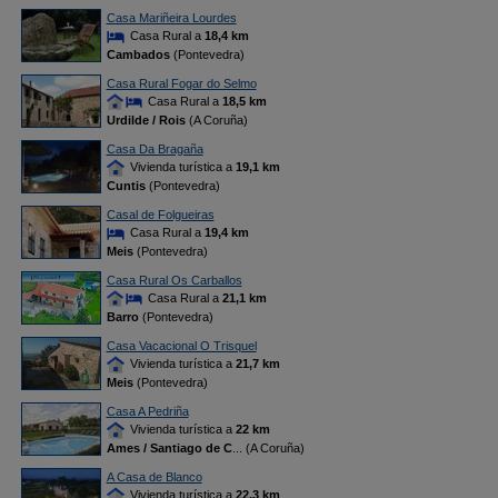
Casa Mariñeira Lourdes
Casa Rural a
18,4 km
Cambados
(Pontevedra)
Casa Rural Fogar do Selmo
Casa Rural a
18,5 km
Urdilde / Rois
(A Coruña)
Casa Da Bragaña
Vivienda turística a
19,1 km
Cuntis
(Pontevedra)
Casal de Folgueiras
Casa Rural a
19,4 km
Meis
(Pontevedra)
Casa Rural Os Carballos
Casa Rural a
21,1 km
Barro
(Pontevedra)
Casa Vacacional O Trisquel
Vivienda turística a
21,7 km
Meis
(Pontevedra)
Casa A Pedriña
Vivienda turística a
22 km
Ames / Santiago de C
... (A Coruña)
A Casa de Blanco
Vivienda turística a
22,3 km