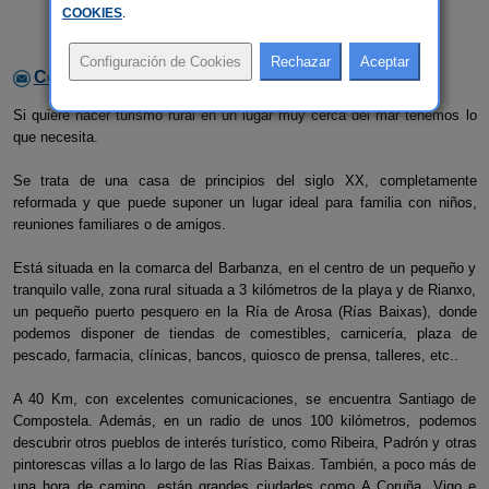
COOKIES
.
Contactar con el alojamiento
Si quiere hacer turismo rural en un lugar muy cerca del mar tenemos lo
que necesita.
Se trata de una casa de principios del siglo XX, completamente
reformada y que puede suponer un lugar ideal para familia con niños,
reuniones familiares o de amigos.
Está situada en la comarca del Barbanza, en el centro de un pequeño y
tranquilo valle, zona rural situada a 3 kilómetros de la playa y de Rianxo,
un pequeño puerto pesquero en la Ría de Arosa (Rías Baixas), donde
podemos disponer de tiendas de comestibles, carnicería, plaza de
pescado, farmacia, clínicas, bancos, quiosco de prensa, talleres, etc..
A 40 Km, con excelentes comunicaciones, se encuentra Santiago de
Compostela. Además, en un radio de unos 100 kilómetros, podemos
descubrir otros pueblos de interés turístico, como Ribeira, Padrón y otras
pintorescas villas a lo largo de las Rías Baixas. También, a poco más de
una hora de camino, están grandes ciudades como A Coruña, Vigo e