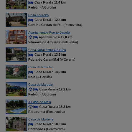
Casa Rural a
11,4 km
Padrón
(A Coruña)
Casa Loureiro
Casa Rural a
12,4 km
Cardín / Caldas de R
... (Pontevedra)
Apartamentos Puerto Basella
Apartamento a
12,8 km
Vilanova de Arousa
(Pontevedra)
Casa Rural Entre Os Ríos
Casa Rural a
13,6 km
Pobra do Caramiñal
(A Coruña)
Casa da Roncha
Casa Rural a
14,2 km
Noia
(A Coruña)
Casa de Marcelo
Casa Rural a
17,2 km
Padrón
(A Coruña)
A Casa de Alicia
Casa Rural a
18,2 km
Ribadumia
(Pontevedra)
Casa da Muiñeira
Casa Rural a
18,3 km
Cambados
(Pontevedra)