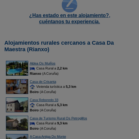
¿Has estado en este alojamiento?,
cuéntanos tu experiencia.
Alojamientos rurales cercanos a Casa Da
Maestra (Rianxo)
Aldea Os Muiños
Casa Rural a
2,2 km
Rianxo
(A Coruña)
Casa de Crisanta
Vivienda turística a
5,3 km
Boiro
(A Coruña)
Casa Reboredo 33
Casa Rural a
5,3 km
Boiro
(A Coruña)
Casa de Turismo Rural Os Petroglifos
Casa Rural a
9,3 km
Boiro
(A Coruña)
A Casa Antiga Do Monte