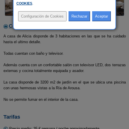
COOKIES
.
Contactar con el alojamiento
A casa de Alicia disponde de 3 habitaciones en las que se ha cuidado
hasta el ultimo detalle.
Todas cuentan con baño y televisor.
Además cuenta con un confortable salón con televisor LED, dos terrazas
externas y cocina totalmente equipada y asador.
La casa disponde de 3200 m2 de jardín en el que se ubica una piscina
con unas hermosas vistas a la Ría de Arousa.
No se permite fumar en el interior de la casa.
Tarifas
Precio medio: 35 € persona / noche aproximadamente