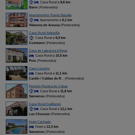
Casa Rural a
8,6 km
Barro
(Pontevedra)
Apartamentos Puerto Basella
Apartamento a
9,1 km
Vilanova de Arousa
(Pontevedra)
Casa Rural Xeitosiña
Casa Rural a
9,9 km
Combarro
(Pontevedra)
Casa de Labranza A Rega
Casa Rural a
10,5 km
Poio
(Pontevedra)
Casa Loureiro
Casa Rural a
11,1 km
Cardín / Caldas de R
... (Pontevedra)
Pensión Rústica As Cobas
Casa Rural a
11,8 km
Sanxenxo
(Pontevedra)
Casa Rural Galiñanes
Casa Rural a
12,1 km
Las Chouzas
(Pontevedra)
Hotel Cachada
Hotel a
12,3 km
Sanxenxo
(Pontevedra)