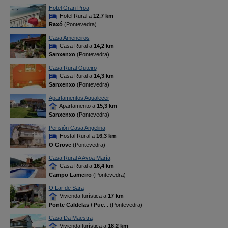
Hotel Gran Proa
Hotel Rural a
12,7 km
Raxó
(Pontevedra)
Casa Ameneiros
Casa Rural a
14,2 km
Sanxenxo
(Pontevedra)
Casa Rural Outeiro
Casa Rural a
14,3 km
Sanxenxo
(Pontevedra)
Apartamentos Aqualecer
Apartamento a
15,3 km
Sanxenxo
(Pontevedra)
Pensión Casa Angelina
Hostal Rural a
16,3 km
O Grove
(Pontevedra)
Casa Rural A Avoa María
Casa Rural a
16,4 km
Campo Lameiro
(Pontevedra)
O Lar de Sara
Vivienda turística a
17 km
Ponte Caldelas / Pue
... (Pontevedra)
Casa Da Maestra
Vivienda turística a
18,2 km