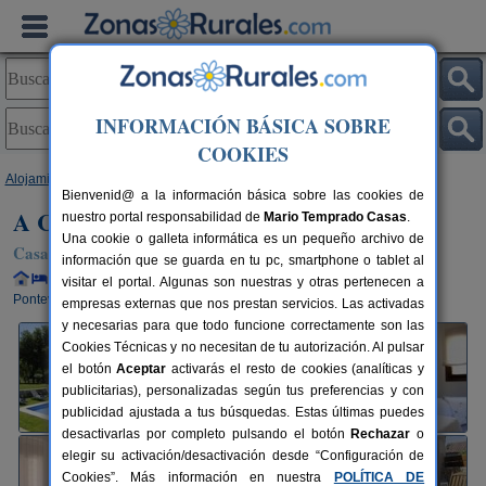
INFORMACIÓN BÁSICA SOBRE
COOKIES
Alojamientos
>
Galicia
>
Pontevedra
>
Ribadumia
> A Casa de Alicia
Bienvenid@ a la información básica sobre las cookies de
A Casa de Alicia
nuestro portal responsabilidad de
Mario Temprado Casas
.
Una cookie o galleta informática es un pequeño archivo de
Casa Rural en Ribadumia (Pontevedra)
información que se guarda en tu pc, smartphone o tablet al
Alquiler completo y por habitaciones
6 plazas
24 km de
visitar el portal. Algunas son nuestras y otras pertenecen a
Pontevedra
empresas externas que nos prestan servicios. Las activadas
y necesarias para que todo funcione correctamente son las
Cookies Técnicas y no necesitan de tu autorización. Al pulsar
el botón
Aceptar
activarás el resto de cookies (analíticas y
publicitarias), personalizadas según tus preferencias y con
publicidad ajustada a tus búsquedas. Estas últimas puedes
desactivarlas por completo pulsando el botón
Rechazar
o
elegir su activación/desactivación desde “Configuración de
Cookies”. Más información en nuestra
POLÍTICA DE