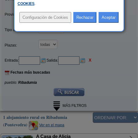
COOKIES
.
Provincias/Islas:
Tipo alquiler:
Plazas:
X
Entrada:
Salida:
Fechas más buscadas
pueblo:
Ribadumia
MÁS FILTROS
1 alojamiento rural en Ribadumia
(Pontevedra)
Ver en el mapa
A Casa de Alicia