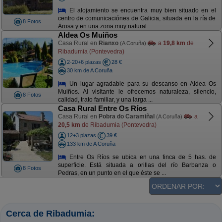
El alojamiento se encuentra muy bien situado en el
centro de comunicaciónes de Galicia, situada en la ría de
8 Fotos
Ärosa y en una zona muy natural ...
Aldea Os Muiños
Casa Rural en
Rianxo
a
19,8 km
de
(A Coruña)
Ribadumia (Pontevedra)
2-20+6 plazas
28 €
30 km de A Coruña
Un lugar agradable para su descanso en Aldea Os
Muiños. Al visitante le ofrecemos naturaleza, silencio,
8 Fotos
calidad, trato familiar, y una larga ...
Casa Rural Entre Os Ríos
Casa Rural en
Pobra do Caramiñal
a
(A Coruña)
20,5 km
de Ribadumia (Pontevedra)
12+3 plazas
39 €
133 km de A Coruña
Entre Os Ríos se ubica en una finca de 5 has. de
superficie. Está situada a orillas del río Barbanza o
8 Fotos
Pedras, en un punto en el que éste se ...
Cerca de Ribadumia: