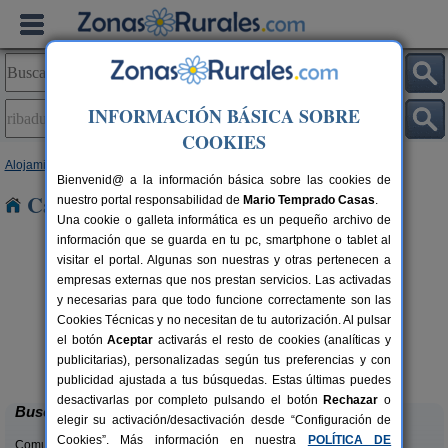
INFORMACIÓN BÁSICA SOBRE
COOKIES
Alojamientos
>
Galicia
>
Pontevedra
> Ribadumia
Bienvenid@ a la información básica sobre las cookies de
Casas Rurales en Ribadumia
nuestro portal responsabilidad de
Mario Temprado Casas
.
Una cookie o galleta informática es un pequeño archivo de
información que se guarda en tu pc, smartphone o tablet al
visitar el portal. Algunas son nuestras y otras pertenecen a
empresas externas que nos prestan servicios. Las activadas
y necesarias para que todo funcione correctamente son las
Cookies Técnicas y no necesitan de tu autorización. Al pulsar
el botón
Aceptar
activarás el resto de cookies (analíticas y
Casa Mariñeira Lourdes
rs.
20+6 pers.
publicitarias), personalizadas según tus preferencias y con
 €
26 €
Cambados (Pontevedra)
desde
publicidad ajustada a tus búsquedas. Estas últimas puedes
desactivarlas por completo pulsando el botón
Rechazar
o
Buscar
elegir su activación/desactivación desde “Configuración de
Cookies”. Más información en nuestra
POLÍTICA DE
Comunidades: