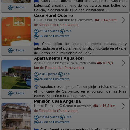
Casa de Turismo Rural del Grupo C (Casa de
Labranza) situada en uno de los parajes mas bellos de
8 Fotos
Galicia, la comarca de O Salnés, enmarcada ...
Casa Rural Outeiro
Casa Rural en
Sanxenxo
a
14,3 km
(Pontevedra)
de Ribadumia (Pontevedra)
2-16+3 plazas
25 €
16 km de Pontevedra
Casa típica de aldea totalmente restaurada y
adecuada para el alojamiento turístico, ubicada en el valle
8 Fotos
de Dorrón, en el municicpio de Sanx ...
Apartamentos Aqualecer
Apartamento en
Sanxenxo
a
15,3
(Pontevedra)
km
de Ribadumia (Pontevedra)
2-4+2 plazas
12 €
24 km de Pontevedra
Aqualecer es un pequeño complejo turístico situado en
el municipio de Sanxenxo, en el corazón de las Rías
8 Fotos
Baixas. Se sitúa a las afueras del ...
Pensión Casa Angelina
Hostal Rural en
O Grove
a
16,3 km
(Pontevedra)
de Ribadumia (Pontevedra)
2-20+4 plazas
19 €
36 km de Pontevedra
Casa Angelina se encuentra ubicada en la parroquia