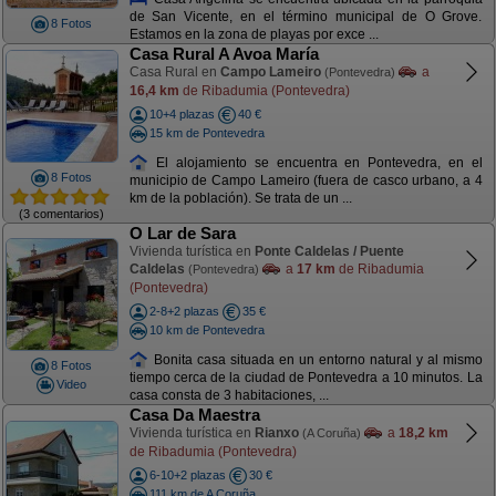
de San Vicente, en el término municipal de O Grove.
8 Fotos
Estamos en la zona de playas por exce ...
Casa Rural A Avoa María
Casa Rural en
Campo Lameiro
a
(Pontevedra)
16,4 km
de Ribadumia (Pontevedra)
10+4 plazas
40 €
15 km de Pontevedra
El alojamiento se encuentra en Pontevedra, en el
8 Fotos
municipio de Campo Lameiro (fuera de casco urbano, a 4
km de la población). Se trata de un ...
(3 comentarios)
O Lar de Sara
Vivienda turística en
Ponte Caldelas / Puente
Caldelas
a
17 km
de Ribadumia
(Pontevedra)
(Pontevedra)
2-8+2 plazas
35 €
10 km de Pontevedra
Bonita casa situada en un entorno natural y al mismo
8 Fotos
tiempo cerca de la ciudad de Pontevedra a 10 minutos. La
Video
casa consta de 3 habitaciones, ...
Casa Da Maestra
Vivienda turística en
Rianxo
a
18,2 km
(A Coruña)
de Ribadumia (Pontevedra)
6-10+2 plazas
30 €
111 km de A Coruña