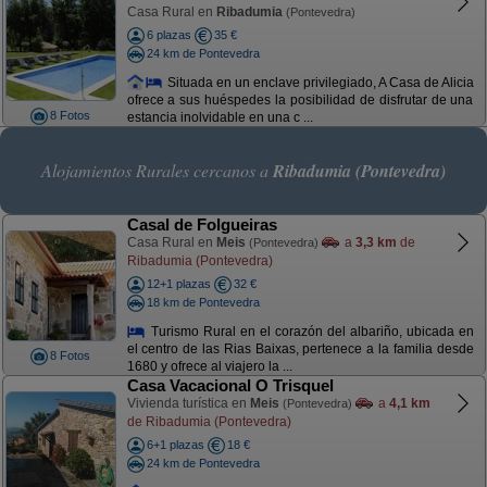
Casa Rural en
Ribadumia
(Pontevedra)
6 plazas
35 €
24 km de Pontevedra
Situada en un enclave privilegiado, A Casa de Alicia
ofrece a sus huéspedes la posibilidad de disfrutar de una
8 Fotos
estancia inolvidable en una c ...
Alojamientos Rurales cercanos a
Ribadumia (Pontevedra)
Casal de Folgueiras
Casa Rural en
Meis
a
3,3 km
de
(Pontevedra)
Ribadumia (Pontevedra)
12+1 plazas
32 €
18 km de Pontevedra
Turismo Rural en el corazón del albariño, ubicada en
el centro de las Rias Baixas, pertenece a la familia desde
8 Fotos
1680 y ofrece al viajero la ...
Casa Vacacional O Trisquel
Vivienda turística en
Meis
a
4,1 km
(Pontevedra)
de Ribadumia (Pontevedra)
6+1 plazas
18 €
24 km de Pontevedra