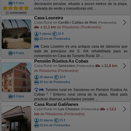
8 Fotos
decoración peculiar, situada a pocos metros de la playa,
rodeada de verde y maravillosas vist ...
(1 comentario)
Casa Loureiro
Casa Rural en
Cardín / Caldas de Reis
(Pontevedra)
a
11,1 km
de Ribadumia (Pontevedra)
9 plazas
33 €
20 km de Pontevedra
Casa Loureiro es una antigua casa de labranza que
data de principios del S. XIX rehabilitada para su
8 Fotos
conversión en Casa de Turismo Rural. Di ...
Pensión Rústica As Cobas
Casa Rural en
Sanxenxo
a
11,8 km
(Pontevedra)
de Ribadumia (Pontevedra)
30 plazas
20 €
30 km de Pontevedra
Turismo rural en Sanxenxo en Pension Rustica As
Cobas * * Entorno rural cerca de la playa. Ideal para
8 Fotos
practicar diversas actividades (sender ...
Casa Rural Galiñanes
Casa Rural en
Las Chouzas
a
12,1
(Pontevedra)
km
de Ribadumia (Pontevedra)
20 plazas
25 €
20 km de Pontevedra