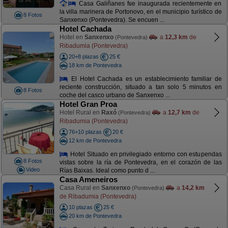
Casa Galiñanes fue inaugurada recientemente en
la villa marinera de Portonovo, en el municipio turístico de
8 Fotos
Sanxenxo (Pontevedra). Se encuen ...
Hotel Cachada
Hotel en
Sanxenxo
a
12,3 km
de
(Pontevedra)
Ribadumia (Pontevedra)
20+8 plazas
25 €
18 km de Pontevedra
El Hotel Cachada es un establecimiento familiar de
reciente construcción, situado a tan solo 5 minutos en
8 Fotos
coche del casco urbano de Sanxenxo ...
Hotel Gran Proa
Hotel Rural en
Raxó
a
12,7 km
de
(Pontevedra)
Ribadumia (Pontevedra)
76+10 plazas
20 €
12 km de Pontevedra
Hotel Situado en privilegiado entorno con estupendas
8 Fotos
vistas sobre la ría de Pontevedra, en el corazón de las
Video
Rías Baixas. Ideal como punto d ...
Casa Ameneiros
Casa Rural en
Sanxenxo
a
14,2 km
(Pontevedra)
de Ribadumia (Pontevedra)
10 plazas
25 €
20 km de Pontevedra