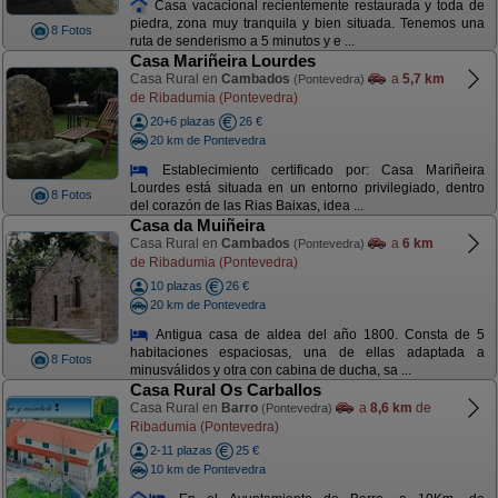
Casa vacacional recientemente restaurada y toda de
piedra, zona muy tranquila y bien situada. Tenemos una
8 Fotos
ruta de senderismo a 5 minutos y e ...
Casa Mariñeira Lourdes
Casa Rural en
Cambados
a
5,7 km
(Pontevedra)
de Ribadumia (Pontevedra)
20+6 plazas
26 €
20 km de Pontevedra
Establecimiento certificado por: Casa Mariñeira
Lourdes está situada en un entorno privilegiado, dentro
8 Fotos
del corazón de las Rias Baixas, idea ...
Casa da Muiñeira
Casa Rural en
Cambados
a
6 km
(Pontevedra)
de Ribadumia (Pontevedra)
10 plazas
26 €
20 km de Pontevedra
Antigua casa de aldea del año 1800. Consta de 5
habitaciones espaciosas, una de ellas adaptada a
8 Fotos
minusválidos y otra con cabina de ducha, sa ...
Casa Rural Os Carballos
Casa Rural en
Barro
a
8,6 km
de
(Pontevedra)
Ribadumia (Pontevedra)
2-11 plazas
25 €
10 km de Pontevedra