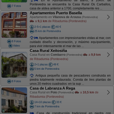
En el Ayuntamiento de Barro, a 10Km. de
Pontevedra se encuentra la Casa Rural Os Carballos,
7 Fotos
casa de aldea anterior a 1700, completamente res ...
Apartamentos Puerto Basella
Apartamento en
Vilanova de Arousa
(Pontevedra)
a
9,1 km
de Ribadumia (Pontevedra)
2-5+1 plazas
40 €
25 km de Pontevedra
Apartamentos con impresionantes vistas al mar, con
8 Fotos
cuidado diseño y decoración, y máximo equipamiento,
Video
para vivir intensamente el mar de las ...
Casa Rural Xeitosiña
Casa Rural en
Combarro
a
9,9 km
(Pontevedra)
de Ribadumia (Pontevedra)
2+1 plazas
49 €
5 km de Pontevedra
Antigua pequeña casa de pescadores construida en
piedra totalmente restaurada. Consta de tres plantas de
8 Fotos
unos 20 metros cuadrados: en la sup ...
Casa de Labranza A Rega
Casa Rural en
Poio
a
10,5 km
de
(Pontevedra)
Ribadumia (Pontevedra)
14+10 plazas
33 €
7 km de Pontevedra
Casa de construcción tradicional en piedra con