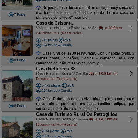
Si quiere hacer turismo rural en un lugar muy cerca del
mar tenemos lo que necesita. Se trata de una casa de
7 Fotos
principios del siglo XX, comple ...
Casa de Crisanta
Vivienda turística en
Boiro
a
18,9 km
(A Coruña)
de Ribadumia (Pontevedra)
7+2 plazas
30 €
124 km de A Coruña
Casa rural del 1900 restaurada. Con 3 habitaciones. 3
camas doble. 2 baños. Cocina - comedor, sala con
8 Fotos
chimenea de leña. A 3 kms de Boiro y ...
Casa Reboredo 33
Casa Rural en
Boiro
a
18,9 km
de
(A Coruña)
Ribadumia (Pontevedra)
3-4+2 plazas
28 €
124 km de A Coruña
Casa Reboredo es una vivienda de piedra con jardín
restaurada a partir de una casa familiar antigua que
8 Fotos
conserva, entre otros elementos, una ...
Casa de Turismo Rural Os Petroglifos
Casa Rural en
Boiro
a
19,7 km
de
(A Coruña)
Ribadumia (Pontevedra)
20+4 plazas
25 €
126 km de A Coruña