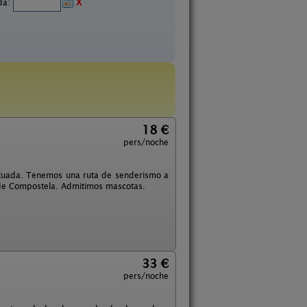
ida:
X
18 €
pers/noche
situada. Tenemos una ruta de senderismo a
de Compostela. Admitimos mascotas.
33 €
pers/noche