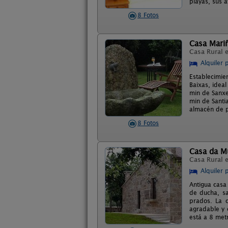
playas, sus 
8 Fotos
Casa Mariñ
Casa Rural 
Alquiler 
Establecimie
Baixas, idea
min de Sanxe
min de Santi
almacén de p
8 Fotos
Casa da M
Casa Rural 
Alquiler 
Antigua casa
de ducha, sa
prados. La c
agradable y 
está a 8 met