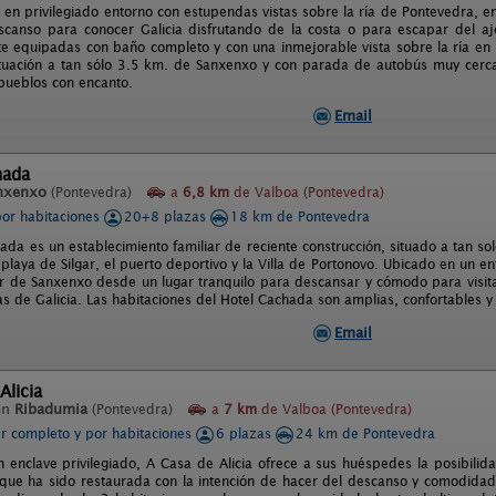
 en privilegiado entorno con estupendas vistas sobre la ría de Pontevedra, e
canso para conocer Galicia disfrutando de la costa o para escapar del aje
e equipadas con baño completo y con una inmejorable vista sobre la ría en 
ituación a tan sólo 3.5 km. de Sanxenxo y con parada de autobús muy cerca
 pueblos con encanto.
Email
hada
nxenxo
(Pontevedra)
a
6,8 km
de Valboa (Pontevedra)
por habitaciones
20+8 plazas
18 km de Pontevedra
hada es un establecimiento familiar de reciente construcción, situado a tan s
playa de Silgar, el puerto deportivo y la Villa de Portonovo. Ubicado en un e
ar de Sanxenxo desde un lugar tranquilo para descansar y cómodo para visitar
as de Galicia. Las habitaciones del Hotel Cachada son amplias, confortables y
Email
Alicia
en
Ribadumia
(Pontevedra)
a
7 km
de Valboa (Pontevedra)
er completo y por habitaciones
6 plazas
24 km de Pontevedra
n enclave privilegiado, A Casa de Alicia ofrece a sus huéspedes la posibilida
que ha sido restaurada con la intención de hacer del descanso y comodidad 