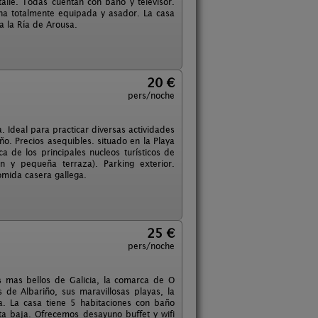
alle. Todas cuentan con baño y televisor.
ina totalmente equipada y asador. La casa
a la Ría de Arousa.
20 €
pers/noche
. Ideal para practicar diversas actividades
año. Precios asequibles. situado en la Playa
a de los principales nucleos turísticos de
ón y pequeña terraza). Parking exterior.
omida casera gallega.
25 €
pers/noche
 mas bellos de Galicia, la comarca de O
 de Albariño, sus maravillosas playas, la
ta. La casa tiene 5 habitaciones con baño
anta baja. Ofrecemos desayuno buffet y wifi