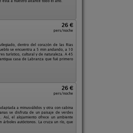
 está a nuestro alcance todo el año.
26 €
pers/noche
vilegiado, dentro del corazón de las Rias
 pueblo se encuentra a 5 min andando, a 10
 turístico, cultural y de naturaleza. A 45
 antigua casa de Labranza que fué primero
26 €
pers/noche
adaptada a minusválidos y otra con cabina
anas se disfruta de un paisaje de verdes
 Así, el alojamiento ofrece un ambiente
 árboles autóctonos. La cruza un río, que