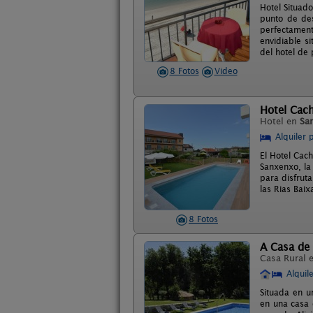
Hotel Situado
punto de des
perfectament
envidiable s
del hotel de
8 Fotos
Video
Hotel Cac
Hotel en
Sa
Alquiler 
El Hotel Cac
Sanxenxo, la 
para disfrut
las Rias Baix
8 Fotos
A Casa de 
Casa Rural 
Alquil
Situada en u
en una casa 