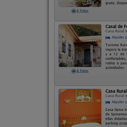
gratis. Dispo
8 Fotos
Casal de F
Casa Rural 
Alquiler 
Turismo Rura
viajero la t
y a 12 de l
confortables
rutina o par
actividades.
8 Fotos
Casa Rural
Casa Rural 
Alquiler 
Casa típica d
de Sanxenxo 
ellas dotada
parking prop