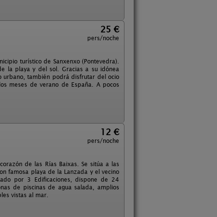
25 €
pers/noche
icipio turístico de Sanxenxo (Pontevedra).
de la playa y del sol. Gracias a su idónea
o urbano, también podrá disfrutar del ocio
e los meses de verano de España. A pocos
12 €
pers/noche
orazón de las Rías Baixas. Se sitúa a las
con famosa playa de la Lanzada y el vecino
mado por 3 Edificaciones, dispone de 24
onas de piscinas de agua salada, amplios
les vistas al mar.