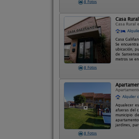
8 Fotos
Casa Rural
Casa Rural 
Alquil
Casa Galiñan
Se encuentra
ubicación, p
de Sanxenxo,
metros se en
8 Fotos
Apartamen
Apartament
Alquiler 
Aqualecer es
afueras del 
municipio d
apartamentos
jardines, par
8 Fotos