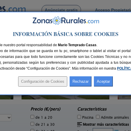
Anúnciate gratis
Acceso Propietar
Busca por pueblo
INFORMACIÓN BÁSICA SOBRE COOKIES
a
de Valboa
de nuestro portal responsabilidad de
Mario Temprado Casas
.
o de información que se guarda en tu pc, smartphone o tablet al visitar el port
ecesarias para que todo funcione correctamente son las Cookies Técnicas y no ne
rias), personalizadas según tus preferencias y con publicidad ajustada a tus búsq
sactivación desde “Configuración de Cookies”. Más información en nuestra
POLÍTI
A Casa de Alicia
6 pers.
6 pers.
20 €
35 €
Ribadumia (Pontevedra)
e
desde
Precio (€/pers)
Características
de 1 a 20
Piscina
Admite animales
de 21 a 30
Mostrar más características