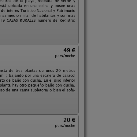
 metros de la playa, rodeada de verde y
 está ubicada en una colina y posee unas
de interés Turístico Nacional y Patrimonio
enas medio millar de habitantes y son más
D-19 CASAS RURALES número de Registro:
49 €
pers/noche
onsta de tres plantas de unos 20 metros
cm. ; bajando por una escalera de caracol
rto de baño con ducha. En el piso inferior
 planta hay otro pequeño baño con ducha.
so de una cama supletoria o bien el sofá-
20 €
pers/noche