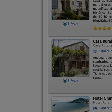
Casa de cons
maravillosas
magníficas v
Histórico. E
de 30 hórre
Hhq2Kdxg8O 
8 Fotos
Casa Rural
Casa Rural 
Alquiler 
Antigua peq
cuadrados: e
llegamos a l
está la coci
Tiene capaci
cama.
8 Fotos
Hotel Gran
Hotel Rural
Alquiler 