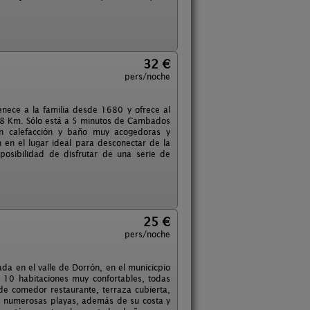
32 €
pers/noche
enece a la familia desde 1680 y ofrece al
 a 8 Km. Sólo está a 5 minutos de Cambados
on calefacción y baño muy acogedoras y
n en el lugar ideal para desconectar de la
osibilidad de disfrutar de una serie de
25 €
pers/noche
ada en el valle de Dorrón, en el municicpio
 10 habitaciones muy confortables, todas
de comedor restaurante, terraza cubierta,
 de numerosas playas, además de su costa y