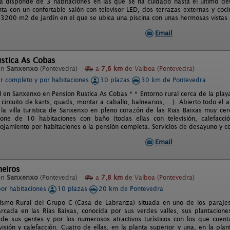
ia disponde de 3 habitaciones en las que se ha cuidado hasta el ultimo det
a con un confortable salón con televisor LED, dos terrazas externas y coc
3200 m2 de jardín en el que se ubica una piscina con unas hermosas vistas 
Email
ústica As Cobas
en
Sanxenxo
(Pontevedra)
a
7,6 km
de Valboa (Pontevedra)
er completo y por habitaciones
30 plazas
30 km de Pontevedra
 en Sanxenxo en Pension Rustica As Cobas * * Entorno rural cerca de la playa
circuito de karts, quads, montar a caballo, balnearios,... ). Abierto todo el 
la villa turistica de Sanxenxo en pleno corazón de las Rias Baixas muy cerc
pone de 10 habitaciones con baño (todas ellas con televisión, calefacci
ojamiento por habitaciones o la pensión completa. Servicios de desayuno y c
Email
eiros
en
Sanxenxo
(Pontevedra)
a
7,8 km
de Valboa (Pontevedra)
por habitaciones
10 plazas
20 km de Pontevedra
ismo Rural del Grupo C (Casa de Labranza) situada en uno de los parajes
rcada en las Rías Baixas, conocida por sus verdes valles, sus plantaciones
 de sus gentes y por los numerosos atractivos turísticos con los que cuen
visión y calefacción. Cuatro de ellas, en la planta superior y una, en la pl