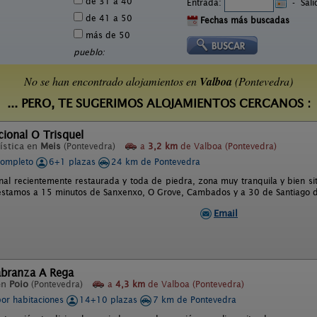
de 31 a 40
Entrada:
-
Sal
de 41 a 50
Fechas más buscadas
más de 50
pueblo:
No se han encontrado alojamientos en
Valboa
(Pontevedra)
... PERO, TE SUGERIMOS ALOJAMIENTOS CERCANOS :
ional O Trisquel
ística en
Meis
(Pontevedra)
a
3,2 km
de Valboa (Pontevedra)
completo
6+1 plazas
24 km de Pontevedra
nal recientemente restaurada y toda de piedra, zona muy tranquila y bien 
estamos a 15 minutos de Sanxenxo, O Grove, Cambados y a 30 de Santiago 
Email
abranza A Rega
en
Poio
(Pontevedra)
a
4,3 km
de Valboa (Pontevedra)
por habitaciones
14+10 plazas
7 km de Pontevedra