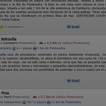
trucción tradicional en piedra con decoración peculiar, situada a pocos
 vistas a la Ría de Pontevedra. Si bien es una zona semi urbana la casa
istas. Situada a tan solo 1 km de la villa pintoresca de Combarro, declarada 
s uno de los pueblos pesqueros más hermosos de la costa gallega. Tiene ap
os los que se distribuyen en primera línea de mar. CERTIFICADO COVI
Xunta Galicia
Email
(1 comentario)
 Xeitosiña
en
Combarro
(Pontevedra)
a
4,3 km
de Valboa (Pontevedra)
completo
2+1 plazas
5 km de Pontevedra
ueña casa de pescadores construida en piedra totalmente restaurada. C
n la superior, abuhardillada, se ubica el dormitorio con una cama de 150 
a sala de estar, con un sofá cama y televisor, en la que hay un pequeño cua
na con lavadora, horno y microondas y pequeños electrodomésticos, en esta
dad para dos personas con posibilidad de aumentar a tres o cuatro con el u
Email
 Proa
 en
Raxó
(Pontevedra)
a
5,7 km
de Valboa (Pontevedra)
por habitaciones
76+10 plazas
12 km de Pontevedra