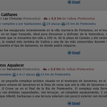
Email
 Galiñanes
en
Las Chouzas
(Pontevedra)
a
8,6 km
de Valboa (Pontevedra)
er completo y por habitaciones
20 plazas
20 km de Pontevedra
es fue inaugurada recientemente en la villa marinera de Portonovo, en el mun
 en un lugar tranquilo, ideal para descansar y disfrutar de la Naturaleza, 
uesto que se encuentra tan sólo a 300 m. de la playa de Canelas y del centr
 la ciudad más turística de Galicia y una de las más concurridas durant
cuentra el Spa de Sanxenxo, en donde podrá relajarse.
Email
tos Aqualecer
o en
Sanxenxo
(Pontevedra)
a
9,9 km
de Valboa (Pontevedra)
completo
2-4+2 plazas
24 km de Pontevedra
 un pequeño complejo turístico situado en el municipio de Sanxenxo, en el c
casco urbano de Sanxenxo en la línea de costa que une la villa de Sanxenxo 
e O Grove ya en el final de la Ría de Pontevedra. El complejo esta for
 con distintas capacidades, con terrazas, un completo equipamiento, 2 z
que infantil, barbacoas y una terraza solarium con jacuzzi exterior con increib
Email