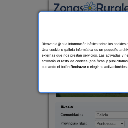
Busca por alojamiento
Alojamientos
>
Galicia
>
Pontevedra
> Valbo
Casas Rurales cerca 
Bienvenid@ a la información básica sobre las cookies 
Una cookie o galleta informática es un pequeño archiv
externas que nos prestan servicios. Las activadas y n
activarás el resto de cookies (analíticas y publicita
pulsando el botón
Rechazar
o elegir su activación/de
agina
Casa Da Barreira
10+2 pers.
10-20+
21 €
 (Pontevedra)
Soutomaior (Pontevedra)
desde
desd
Buscar
Comunidades:
Provincias/Islas: