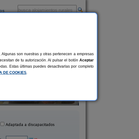
ios
-
al. Algunas son nuestras y otras pertenecen a empresas
cesitan de tu autorización. Al pulsar el botón
Aceptar
uedas. Estas últimas puedes desactivarlas por completo
CA DE COOKIES
.
Casa de Turismo Rural
2-8+1 pers.
11 €
Carballeira
Casa Da Bragañ
desde
Vilar (Pontevedra)
Cuntis (Pontevedra
Adaptada a discapacitados