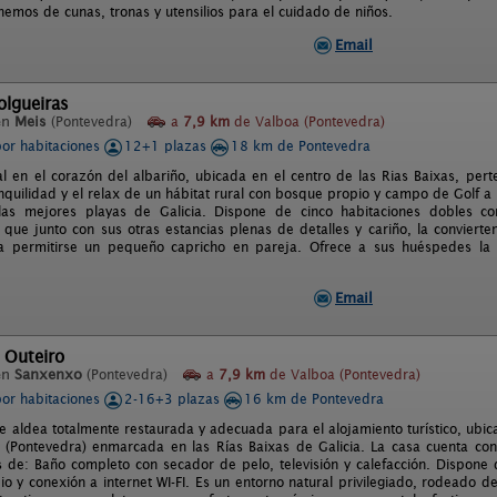
nemos de cunas, tronas y utensilios para el cuidado de niños.
Email
olgueiras
en
Meis
(Pontevedra)
a
7,9 km
de Valboa (Pontevedra)
por habitaciones
12+1 plazas
18 km de Pontevedra
l en el corazón del albariño, ubicada en el centro de las Rias Baixas, pert
ranquilidad y el relax de un hábitat rural con bosque propio y campo de Golf
as mejores playas de Galicia. Dispone de cinco habitaciones dobles c
, que junto con sus otras estancias plenas de detalles y cariño, la convierte
a permitirse un pequeño capricho en pareja. Ofrece a sus huéspedes la p
Email
 Outeiro
en
Sanxenxo
(Pontevedra)
a
7,9 km
de Valboa (Pontevedra)
por habitaciones
2-16+3 plazas
16 km de Pontevedra
e aldea totalmente restaurada y adecuada para el alojamiento turístico, ubic
(Pontevedra) enmarcada en las Rías Baixas de Galicia. La casa cuenta con
s de: Baño completo con secador de pelo, televisión y calefacción. Dispone 
io y conexión a internet WI-FI. Es un entorno natural privilegiado, rodeado