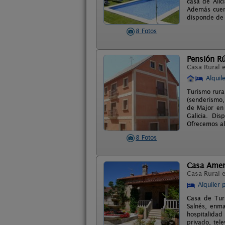
casa de Alic
Además cuent
disponde de 
8 Fotos
Pensión R
Casa Rural 
Alquil
Turismo rural
(senderismo, 
de Major en 
Galicia. Dis
Ofrecemos al
8 Fotos
Casa Amen
Casa Rural 
Alquiler 
Casa de Tur
Salnés, enma
hospitalidad
privado, tele