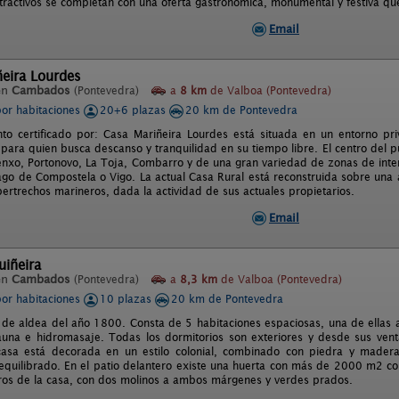
atractivos se completan con una oferta gastronómica, monumental y festiva que
Email
eira Lourdes
en
Cambados
(Pontevedra)
a
8 km
de Valboa (Pontevedra)
por habitaciones
20+6 plazas
20 km de Pontevedra
nto certificado por: Casa Mariñeira Lourdes está situada en un entorno pri
l para quien busca descanso y tranquilidad en su tiempo libre. El centro del
nxo, Portonovo, La Toja, Combarro y de una gran variedad de zonas de interes
ago de Compostela o Vigo. La actual Casa Rural está reconstruida sobre una
ertrechos marineros, dada la actividad de sus actuales propietarios.
Email
uiñeira
en
Cambados
(Pontevedra)
a
8,3 km
de Valboa (Pontevedra)
por habitaciones
10 plazas
20 km de Pontevedra
 de aldea del año 1800. Consta de 5 habitaciones espaciosas, una de ellas 
una e hidromasaje. Todas los dormitorios son exteriores y desde sus vent
asa está decorada en un estilo colonial, combinado con piedra y madera.
equilibrado. En el patio delantero existe una huerta con más de 2000 m2 con
ros de la casa, con dos molinos a ambos márgenes y verdes prados.