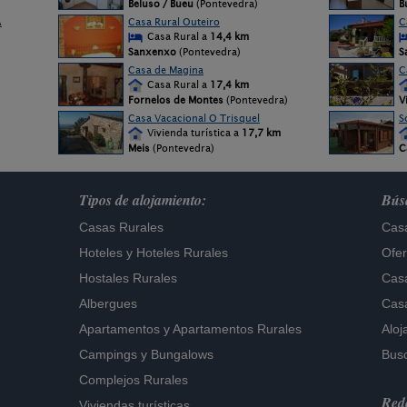
Beluso / Bueu
(Pontevedra)
B
A
Casa Rural Outeiro
C
Casa Rural a
14,4 km
Sanxenxo
(Pontevedra)
S
Casa de Magina
C
Casa Rural a
17,4 km
Fornelos de Montes
(Pontevedra)
V
Casa Vacacional O Trisquel
S
Vivienda turística a
17,7 km
Meis
(Pontevedra)
C
Tipos de alojamiento:
Búsq
Casas Rurales
Casa
Hoteles
y
Hoteles Rurales
Ofer
Hostales Rurales
Casa
Albergues
Casa
Apartamentos
y
Apartamentos Rurales
Aloj
Campings y Bungalows
Busc
Complejos Rurales
Rede
Viviendas turísticas