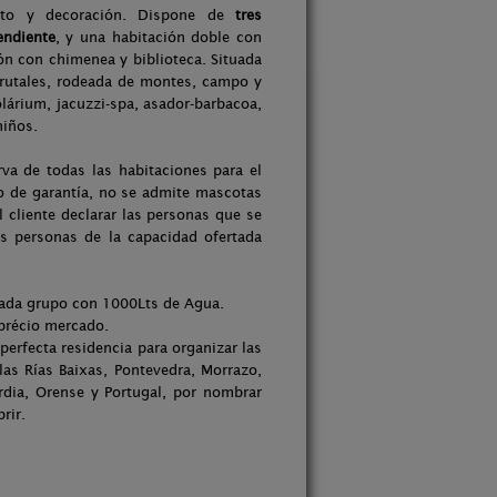
nto y decoración. Dispone de
tres
endiente
, y una habitación doble con
ón con chimenea y biblioteca. Situada
frutales, rodeada de montes, campo y
lárium, jacuzzi-spa, asador-barbacoa,
niños.
rva de todas las habitaciones para el
to de garantía, no se admite mascotas
 cliente declarar las personas que se
ás personas de la capacidad ofertada
a cada grupo con 1000Lts de Agua.
 précio mercado.
perfecta residencia para organizar las
las Rías Baixas, Pontevedra, Morrazo,
rdia, Orense y Portugal, por nombrar
rir.