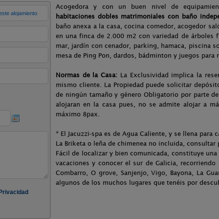
Acogedora y con un buen nivel de equipamie
habitaciones dobles matrimoniales con baño indep
baño anexa a la casa, cocina comedor, acogedor sal
en una finca de 2.000 m2 con variedad de árboles 
mar, jardín con cenador, parking, hamaca, piscina so
mesa de Ping Pon, dardos, bádminton y juegos para 
Normas de la Casa:
La Exclusividad implica la rese
mismo cliente. La Propiedad puede solicitar depósi
de ningún tamaño y género Obligatorio por parte del
alojaran en la casa pues, no se admite alojar a m
máximo 8pax.
* El Jacuzzi-spa es de Agua Caliente, y se llena par
La Briketa o leña de chimenea no incluida, consultar
Fácil de localizar y bien comunicada, constituye una 
vacaciones y conocer el sur de Galicia, recorriendo 
Combarro, O grove, Sanjenjo, Vigo, Bayona, La Gua
algunos de los muchos lugares que tenéis por descub