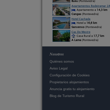
Bueu
(Pontevedra)
Apartamentos Rodeiramar 2
Apartamento a
14,3 km
Cangas
(Pontevedra)
Hotel Cachada
Hotel a
16,6 km
Sanxenxo
(Pontevedra)
Cas Do Mestre
Casa Rural a
17,7 km
A Lama
(Pontevedra)
Nosotros
Quiénes somos
Aviso Legal
Configuración de Cookies
Propietarios alojamientos
Anuncia gratis tu alojamiento
Blog de Turismo Rural