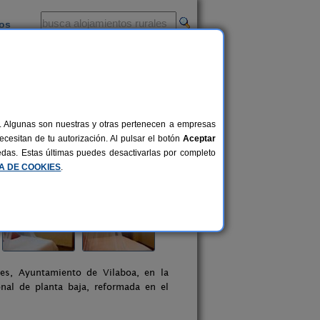
ios
-
al. Algunas son nuestras y otras pertenecen a empresas
cesitan de tu autorización. Al pulsar el botón
Aceptar
uedas. Estas últimas puedes desactivarlas por completo
CA DE COOKIES
.
res, Ayuntamiento de Vilaboa, en la
onal de planta baja, reformada en el