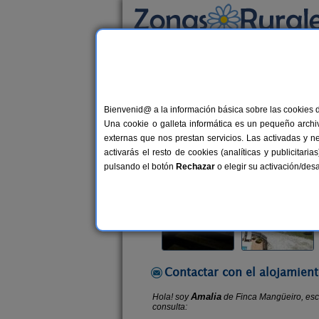
Busca por alojamiento
Alojamientos
>
Galicia
>
Pontevedra
>
Vilab
Bienvenid@ a la información básica sobre las cookies 
Finca Mangüeiro
Una cookie o galleta informática es un pequeño archiv
Casa Rural en Vilaboa (Pontevedra)
externas que nos prestan servicios. Las activadas y n
activarás el resto de cookies (analíticas y publicita
Alquiler completo
2-8 plazas
1
pulsando el botón
Rechazar
o elegir su activación/de
Contactar con el alojamient