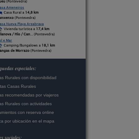
ueu
(Pontevedra)
asa Ameneiros
Casa Rural a
14,8 km
anxenxo
(Pontevedra)
asa Nueva Playa Areabrava
Vivienda turística a
17,4 km
ilanova / Hío / Can
... (Pontevedra)
ol e Mar
Camping/Bungalows a
18,1 km
angas de Morrazo
(Pontevedra)
uedas especiales:
s Rurales con disponibilidad
tas Casas Rurales
s recomendadas por viajeros
s Rurales con actividades
amientos con reserva online
a por ubicación en el mapa
s sociales: