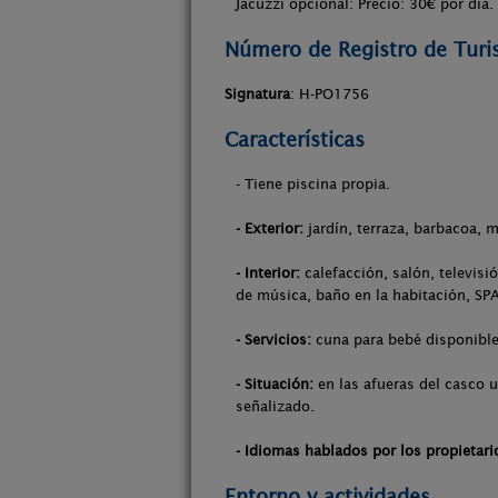
Jacuzzi opcional: Precio: 30€ por dia.
Número de Registro de Tur
Signatura
: H-PO1756
Características
- Tiene piscina propia.
- Exterior:
jardín, terraza, barbacoa, m
- Interior:
calefacción, salón, televisi
de música, baño en la habitación, SPA
- Servicios:
cuna para bebé disponible
- Situación:
en las afueras del casco u
señalizado.
- Idiomas hablados por los propietari
Entorno y actividades