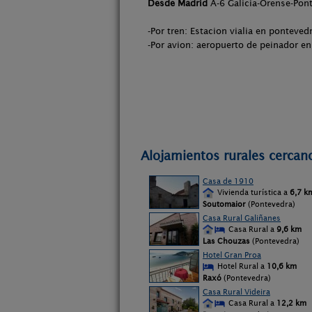
Desde Madrid
A-6 Galicia-Orense-Pont
-Por tren: Estacion vialia en ponteved
-Por avion: aeropuerto de peinador e
Alojamientos rurales cercan
Casa de 1910
Vivienda turística a
6,7 k
Soutomaior
(Pontevedra)
Casa Rural Galiñanes
Casa Rural a
9,6 km
Las Chouzas
(Pontevedra)
Hotel Gran Proa
Hotel Rural a
10,6 km
Raxó
(Pontevedra)
Casa Rural Videira
Casa Rural a
12,2 km