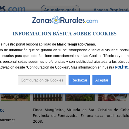
Anúnciate gratis
Acceso Propietar
Busca por pueblo
INFORMACIÓN BÁSICA SOBRE COOKIES
oa
> Finca Mangüeiro
de nuestro portal responsabilidad de
Mario Temprado Casas
.
o de información que se guarda en tu pc, smartphone o tablet al visitar el port
ecesarias para que todo funcione correctamente son las Cookies Técnicas y no ne
rias), personalizadas según tus preferencias y con publicidad ajustada a tus búsq
0 km de Pontevedra
Compartir:
sactivación desde “Configuración de Cookies”. Más información en nuestra
POLÍTI
o:
Finca Mangüeiro, Situada en Sta. Cristina de Cob
Provincia de Pontevedra. Es una casa rural tradici
2003.