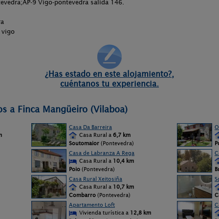
evedra;AP-9 Vigo-pontevedra salida 146.
ra
n vigo
¿Has estado en este alojamiento?,
cuéntanos tu experiencia.
os a Finca Mangüeiro (Vilaboa)
Casa Da Barreira
O
m
Casa Rural a
6,7 km
Soutomaior
(Pontevedra)
P
Casa de Labranza A Rega
C
Casa Rural a
10,4 km
Poio
(Pontevedra)
B
Casa Rural Xeitosiña
S
Casa Rural a
10,7 km
Combarro
(Pontevedra)
C
Apartamento Loft
C
Vivienda turística a
12,8 km