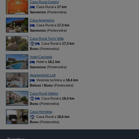
Casa Rural Outeiro
Casa Rural a
17 km
Sanxenxo
(Pontevedra)
Casa Ameneiros
Casa Rural a
17,3 km
Sanxenxo
(Pontevedra)
Casa Rural Torre Vella
Casa Rural a
17,3 km
Bueu
(Pontevedra)
Hotel Cachada
Hotel a
18,1 km
Sanxenxo
(Pontevedra)
Apartamento Loft
Vivienda turística a
18,4 km
Beluso / Bueu
(Pontevedra)
Casa Rural Videira
Casa Rural a
18,4 km
Bueu
(Pontevedra)
Casa Herminia
Casa Rural a
18,6 km
Bueu
(Pontevedra)