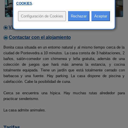
COOKIES
.
Video
Contactar con el alojamiento
Bonita casa situada en un entorno natural y al mismo tiempo cerca de la
ciudad de Pontevedra a 10 minutos. La casa consta de 3 habitaciones, 2
baños, salón-comedor con chimenea y leña gratuita, además de una
colección de juegos que hará más amena la estancia, y cocina
totalmente equipada. Tiene un jardín que está totalmente cerrado con
barbacoa y una fuente. Hay parking. La casa dispone de piscina y
calefacción. Cabe la posibilidad de cuna.
Cerca se encuentra una hípica. Hay muchas rutas alrededor para
practicar senderismo.
La casa admite animales.
Tarifas