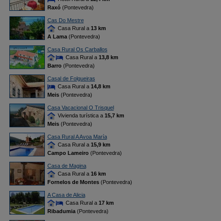
Raxó
(Pontevedra)
Cas Do Mestre
Casa Rural a
13 km
A Lama
(Pontevedra)
Casa Rural Os Carballos
Casa Rural a
13,8 km
Barro
(Pontevedra)
Casal de Folgueiras
Casa Rural a
14,8 km
Meis
(Pontevedra)
Casa Vacacional O Trisquel
Vivienda turística a
15,7 km
Meis
(Pontevedra)
Casa Rural A Avoa María
Casa Rural a
15,9 km
Campo Lameiro
(Pontevedra)
Casa de Magina
Casa Rural a
16 km
Fornelos de Montes
(Pontevedra)
A Casa de Alicia
Casa Rural a
17 km
Ribadumia
(Pontevedra)