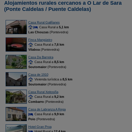
Alojamientos rurales cercanos a O Lar de Sara
(Ponte Caldelas / Puente Caldelas)
Casa Rural Galiñanes
Casa Rural a
5,1 km
Las Chouzas
(Pontevedra)
Finca Mangüeiro
Casa Rural a
7,6 km
Vilaboa
(Pontevedra)
Casa Da Barreira
Casa Rural a
8,5 km
Soutomaior
(Pontevedra)
Casa de 1910
Vivienda turística a
8,5 km
Soutomaior
(Pontevedra)
Casa Rural Xeitosiña
Casa Rural a
9,2 km
Combarro
(Pontevedra)
Casa de Labranza A Rega
Casa Rural a
9,9 km
Poio
(Pontevedra)
Hotel Gran Proa
Hotel Rural a
12,4 km