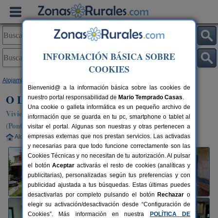
INFORMACIÓN BÁSICA SOBRE
COOKIES
Alojamientos
>
Galicia
>
Pontevedra
>
Ponte Caldelas
> O Lar de Sara
Bienvenid@ a la información básica sobre las cookies de
O Lar de Sara
nuestro portal responsabilidad de
Mario Temprado Casas
.
Una cookie o galleta informática es un pequeño archivo de
Vivienda turística en Ponte Caldelas / Puente Caldelas
información que se guarda en tu pc, smartphone o tablet al
(Pontevedra)
visitar el portal. Algunas son nuestras y otras pertenecen a
empresas externas que nos prestan servicios. Las activadas
Alquiler completo
2-8+2 plazas
10 km de Pontevedra
y necesarias para que todo funcione correctamente son las
Cookies Técnicas y no necesitan de tu autorización. Al pulsar
el botón
Aceptar
activarás el resto de cookies (analíticas y
publicitarias), personalizadas según tus preferencias y con
publicidad ajustada a tus búsquedas. Estas últimas puedes
desactivarlas por completo pulsando el botón
Rechazar
o
elegir su activación/desactivación desde “Configuración de
Cookies”. Más información en nuestra
POLÍTICA DE