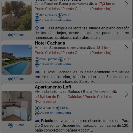
Casa Rural en
Bueu
a
17,3 km
de
(Pontevedra)
Ponte Caldelas / Puente Caldelas (Pontevedra)
8-14 plazas
25 €
17 km de Pontevedra
Casa antigua de labranza situada en pleno corazón
de las rías bajas, desde la que se pueden realizar
8 Fotos
numerosas actividades culturales o de a ...
Hotel Cachada
Hotel en
Sanxenxo
a
18,1 km
de
(Pontevedra)
Ponte Caldelas / Puente Caldelas (Pontevedra)
20+8 plazas
25 €
18 km de Pontevedra
El Hotel Cachada es un establecimiento familiar de
reciente construcción, situado a tan solo 5 minutos en
8 Fotos
coche del casco urbano de Sanxenxo ...
Apartamento Loft
Vivienda turística en
Beluso / Bueu
(Pontevedra)
a
18,4 km
de Ponte Caldelas / Puente Caldelas
(Pontevedra)
2-3 plazas
18 €
23 km de Pontevedra
Estudio nuevo a estrenar en el centro de beluso. Para
8 Fotos
2 o 3 personas. Dispone de habitación con cama de 120,
baño completocon bañera y cocin ...