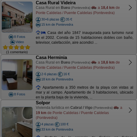
Casa Rural Videira
Casa Rural en
Bueu
a
18,4 km
de
(Pontevedra)
Ponte Caldelas / Puente Caldelas (Pontevedra)
30+6 plazas
35 €
15 km de Pontevedra
Casa del año 1847 inaugurada para turismo rural
8 Fotos
en el 2002. Consta de 15 habitaciones dobles con baño,
Video
televisor, calefacción, aire acondici ...
(1 comentario)
Casa Herminia
Casa Rural en
Bueu
a
18,6 km
de
(Pontevedra)
Ponte Caldelas / Puente Caldelas (Pontevedra)
2-6 plazas
16 €
18 km de Pontevedra
Apartamento a 350 metros de la playa con vistas al
mar y al campo. Apartamento de 3 habitaciones, ubicado
8 Fotos
en la planta baja de la vivienda, ...
Solpor
Vivienda turística en
Cabral / Vigo
a
(Pontevedra)
19 km
de Ponte Caldelas / Puente Caldelas
(Pontevedra)
4 plazas
100 €
33 km de Pontevedra