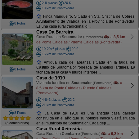
2-8 plazas
20 €
10 km de Pontevedra
Finca Mangüeiro, Situada en Sta. Cristina de Cobres,
Ayuntamiento de Vilaboa, en la Provincia de Pontevedra.
8 Fotos
Es una casa rural tradicional d ...
Casa Da Barreira
Casa Rural en
Soutomaior
a
8,5 km
(Pontevedra)
de Ponte Caldelas / Puente Caldelas (Pontevedra)
10-20+6 plazas
20 €
15 km de Pontevedra
Antigua casa de labranza situada en la falda del
Castillo de Soutomaior rodeada de amplios jardines. La
8 Fotos
fachada de la casa y muros interiore ...
Casa de 1910
Vivienda turística en
Soutomaior
a
(Pontevedra)
8,5 km
de Ponte Caldelas / Puente Caldelas
(Pontevedra)
4-8+1 plazas
22 €
21 km de Pontevedra
8 Fotos
La Casa de 1910 es una antigua casa gallega
construida en el año que su nombre indica y está situada
(3 comentarios)
en el municipio de Soutomaior. Cada dep ...
Casa Rural Xeitosiña
Casa Rural en
Combarro
a
9,2 km
(Pontevedra)
de Ponte Caldelas / Puente Caldelas (Pontevedra)