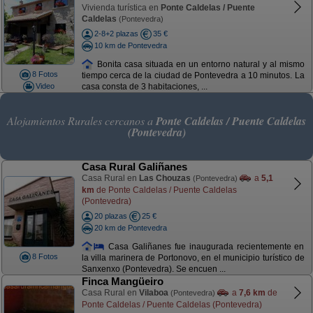
Vivienda turística en
Ponte Caldelas / Puente
Caldelas
(Pontevedra)
2-8+2 plazas
35 €
10 km de Pontevedra
Bonita casa situada en un entorno natural y al mismo
8 Fotos
tiempo cerca de la ciudad de Pontevedra a 10 minutos. La
Video
casa consta de 3 habitaciones, ...
Alojamientos Rurales cercanos a
Ponte Caldelas / Puente Caldelas
(Pontevedra)
Casa Rural Galiñanes
Casa Rural en
Las Chouzas
a
5,1
(Pontevedra)
km
de Ponte Caldelas / Puente Caldelas
(Pontevedra)
20 plazas
25 €
20 km de Pontevedra
Casa Galiñanes fue inaugurada recientemente en
8 Fotos
la villa marinera de Portonovo, en el municipio turístico de
Sanxenxo (Pontevedra). Se encuen ...
Finca Mangüeiro
Casa Rural en
Vilaboa
a
7,6 km
de
(Pontevedra)
Ponte Caldelas / Puente Caldelas (Pontevedra)