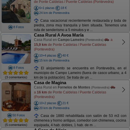
de Ponte Caldelas / Puente Caldelas (Pontevedra)
6+1 plazas
18 €
24 km de Pontevedra
Casa vacacional recientemente restaurada y toda de
piedra, zona muy tranquila y bien situada. Tenemos una
8 Fotos
ruta de senderismo a 5 minutos y e ...
Casa Rural A Avoa María
Casa Rural en
Campo Lameiro
a
(Pontevedra)
15,9 km
de Ponte Caldelas / Puente Caldelas
(Pontevedra)
10+4 plazas
40 €
15 km de Pontevedra
8 Fotos
El alojamiento se encuentra en Pontevedra, en el
municipio de Campo Lameiro (fuera de casco urbano, a 4
(3 comentarios)
km de la población). Se trata de un ...
Casa de Magina
Casa Rural en
Fornelos de Montes
(Pontevedra)
a
16 km
de Ponte Caldelas / Puente Caldelas
(Pontevedra)
10+2 plazas
21 €
20 km de Pontevedra
50 Fotos
Casa de 1880 rehabilitada con salón de 53 m3 con
chimenea y horno antiguo, comedor con chimenea, cocina
(5 comentarios)
equipada, 4 hab. dobles, 1 hab. de m ...