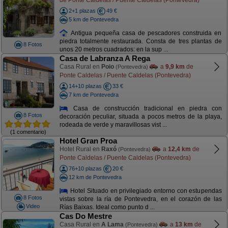
2+1 plazas
49 €
5 km de Pontevedra
Antigua pequeña casa de pescadores construida en
piedra totalmente restaurada. Consta de tres plantas de
8 Fotos
unos 20 metros cuadrados: en la sup ...
Casa de Labranza A Rega
Casa Rural en
Poio
a
9,9 km
de
(Pontevedra)
Ponte Caldelas / Puente Caldelas (Pontevedra)
14+10 plazas
33 €
7 km de Pontevedra
Casa de construcción tradicional en piedra con
8 Fotos
decoración peculiar, situada a pocos metros de la playa,
rodeada de verde y maravillosas vist ...
(1 comentario)
Hotel Gran Proa
Hotel Rural en
Raxó
a
12,4 km
de
(Pontevedra)
Ponte Caldelas / Puente Caldelas (Pontevedra)
76+10 plazas
20 €
12 km de Pontevedra
Hotel Situado en privilegiado entorno con estupendas
8 Fotos
vistas sobre la ría de Pontevedra, en el corazón de las
Video
Rías Baixas. Ideal como punto d ...
Cas Do Mestre
Casa Rural en
A Lama
a
13 km
de
(Pontevedra)