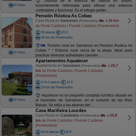
Disfruta de la esencia de Galicia en Solpor,
8 Fotos
recientemente reformada para ofrecer una estancia
confortable y funcional. Es el refugio perfec ...
Pensión Rústica As Cobas
Casa Rural en
Sanxenxo
a
20 km
(Pontevedra)
de Ponte Caldelas / Puente Caldelas (Pontevedra)
30 plazas
20 €
30 km de Pontevedra
Turismo rural en Sanxenxo en Pension Rustica As
Cobas * * Entorno rural cerca de la playa. Ideal para
8 Fotos
practicar diversas actividades (sender ...
Apartamentos Aqualecer
Apartamento en
Sanxenxo
a
20,7
(Pontevedra)
km
de Ponte Caldelas / Puente Caldelas
(Pontevedra)
2-4+2 plazas
12 €
24 km de Pontevedra
Aqualecer es un pequeño complejo turístico situado en
8 Fotos
el municipio de Sanxenxo, en el corazón de las Rías
Baixas. Se sitúa a las afueras del ...
Casa Mariñeira Lourdes
Casa Rural en
Cambados
a
20,8
(Pontevedra)
km
de Ponte Caldelas / Puente Caldelas
(Pontevedra)
20+6 plazas
26 €