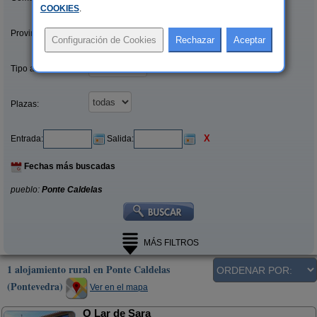
COOKIES
.
Provincias/Islas:
Tipo alquiler:
Plazas:
X
Entrada:
Salida:
Fechas más buscadas
pueblo:
Ponte Caldelas
MÁS FILTROS
1 alojamiento rural en Ponte Caldelas
(Pontevedra)
Ver en el mapa
O Lar de Sara