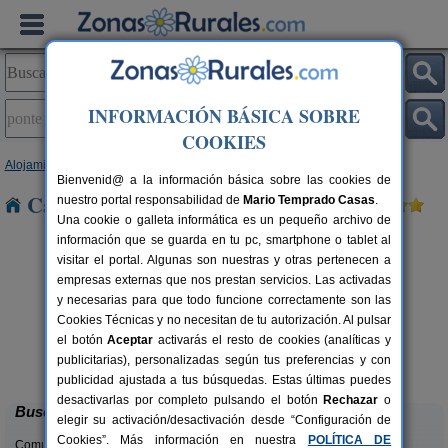
INFORMACIÓN BÁSICA SOBRE
COOKIES
Alojamientos
>
Galicia
>
Pontevedra
> Ponte Caldelas
Bienvenid@ a la información básica sobre las cookies de
Casas Rurales en Ponte Caldelas
nuestro portal responsabilidad de
Mario Temprado Casas
.
Una cookie o galleta informática es un pequeño archivo de
información que se guarda en tu pc, smartphone o tablet al
visitar el portal. Algunas son nuestras y otras pertenecen a
empresas externas que nos prestan servicios. Las activadas
y necesarias para que todo funcione correctamente son las
Cookies Técnicas y no necesitan de tu autorización. Al pulsar
el botón
Aceptar
activarás el resto de cookies (analíticas y
Hotel Cachada
rs.
20+8 pers.
publicitarias), personalizadas según tus preferencias y con
 €
25 €
Sanxenxo (Pontevedra)
desde
publicidad ajustada a tus búsquedas. Estas últimas puedes
desactivarlas por completo pulsando el botón
Rechazar
o
Buscar
elegir su activación/desactivación desde “Configuración de
Cookies”. Más información en nuestra
POLÍTICA DE
Comunidades: