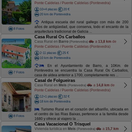
Ponte Caldelas / Puente Caldelas (Pontevedra)
10+4 plazas
20 €
20 km de Pontevedra
Antigua escuela del rural gallego con más de 200
años de antigüedad, que conserva, todo el encanto de la
8 Fotos
arquitectura tradicional de Galicia ...
Casa Rural Os Carballos
Casa Rural en
Barro
a
13,8 km
de
(Pontevedra)
Ponte Caldelas / Puente Caldelas (Pontevedra)
2-11 plazas
25 €
10 km de Pontevedra
En el Ayuntamiento de Barro, a 10Km. de
Pontevedra se encuentra la Casa Rural Os Carballos,
7 Fotos
casa de aldea anterior a 1700, completamente res ...
Casal de Folgueiras
Casa Rural en
Meis
a
14,8 km
de
(Pontevedra)
Ponte Caldelas / Puente Caldelas (Pontevedra)
12+1 plazas
32 €
18 km de Pontevedra
Turismo Rural en el corazón del albariño, ubicada en
el centro de las Rias Baixas, pertenece a la familia desde
8 Fotos
1680 y ofrece al viajero la ...
Casa Vacacional O Trisquel
Vivienda turística en
Meis
a
15,7 km
(Pontevedra)