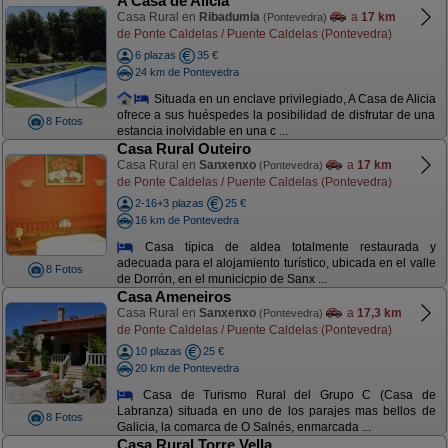
A Casa de Alicia
Casa Rural en
Ribadumia
a
17 km
(Pontevedra)
de Ponte Caldelas / Puente Caldelas (Pontevedra)
6 plazas
35 €
24 km de Pontevedra
Situada en un enclave privilegiado, A Casa de Alicia
ofrece a sus huéspedes la posibilidad de disfrutar de una
8 Fotos
estancia inolvidable en una c ...
Casa Rural Outeiro
Casa Rural en
Sanxenxo
a
17 km
(Pontevedra)
de Ponte Caldelas / Puente Caldelas (Pontevedra)
2-16+3 plazas
25 €
16 km de Pontevedra
Casa típica de aldea totalmente restaurada y
adecuada para el alojamiento turístico, ubicada en el valle
8 Fotos
de Dorrón, en el municicpio de Sanx ...
Casa Ameneiros
Casa Rural en
Sanxenxo
a
17,3 km
(Pontevedra)
de Ponte Caldelas / Puente Caldelas (Pontevedra)
10 plazas
25 €
20 km de Pontevedra
Casa de Turismo Rural del Grupo C (Casa de
Labranza) situada en uno de los parajes mas bellos de
8 Fotos
Galicia, la comarca de O Salnés, enmarcada ...
Casa Rural Torre Vella