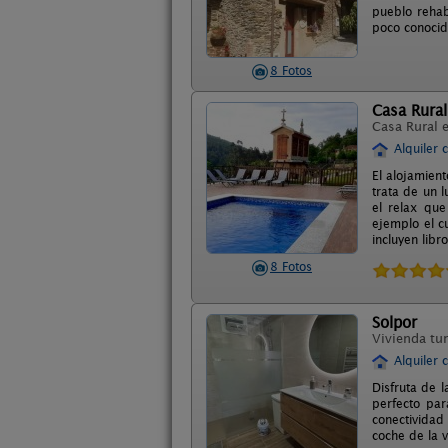
pueblo rehab
poco conocid
8 Fotos
Casa Rural
Casa Rural 
Alquiler 
El alojamien
trata de un 
el relax que
ejemplo el c
incluyen libr
8 Fotos
Solpor
Vivienda tur
Alquiler 
Disfruta de l
perfecto par
conectividad
coche de la v