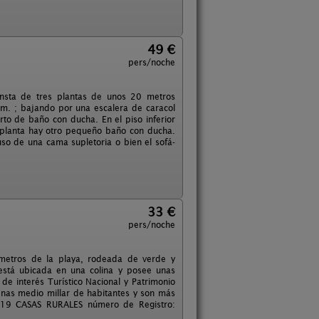
49 €
pers/noche
onsta de tres plantas de unos 20 metros
cm. ; bajando por una escalera de caracol
rto de baño con ducha. En el piso inferior
 planta hay otro pequeño baño con ducha.
so de una cama supletoria o bien el sofá-
33 €
pers/noche
 metros de la playa, rodeada de verde y
 está ubicada en una colina y posee unas
de interés Turístico Nacional y Patrimonio
enas medio millar de habitantes y son más
D-19 CASAS RURALES número de Registro: