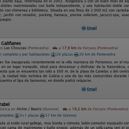
de planta baja, reformada en el 2003. Acogedora y con un buen nivel de eq
 dobles matrimoniales con baño independiente, y una habitación doble co
ón con chimenea y biblioteca. Situada en una finca de 2.000 m2 con varieda
 jardín con cenador, parking, hamaca, piscina solárium, jacuzzi-spa, as
juegos.
Email
 Galiñanes
en
Las Chouzas
(Pontevedra)
a
17,9 km
de Forzans (Pontevedra)
er completo y por habitaciones
20 plazas
20 km de Pontevedra
es fue inaugurada recientemente en la villa marinera de Portonovo, en el mun
 en un lugar tranquilo, ideal para descansar y disfrutar de la Naturaleza, 
uesto que se encuentra tan sólo a 300 m. de la playa de Canelas y del centr
 la ciudad más turística de Galicia y una de las más concurridas durant
cuentra el Spa de Sanxenxo, en donde podrá relajarse.
Email
rabel
ística en
Alvite / Beariz
(Ourense)
a
19,2 km
de Forzans (Pontevedra)
completo
5+1 plazas
57 km de Ourense
da al estilo rural gallego, muy bonita y cómoda Salón-comedor equipado con t
 con cama de matrimonio y baño propio, además de un sofá-cama ven el pi