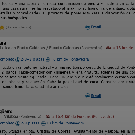
os techos y una sabia y hermosa combinacion de piedra y madera en cada
en una casa rural, se ha respetado al máximo su fisonomía de antaño, do
talles y comodidades. El proyecto de poner esta casa a disposición de l
 sus huéspedes.
Email
(3 comentarios)
ara
ística en
Ponte Caldelas / Puente Caldelas
(Pontevedra)
a
13 km
de 
completo
2-8+2 plazas
10 km de Pontevedra
situada en un entorno natural y al mismo tiempo cerca de la ciudad de Pon
, 2 baños, salón-comedor con chimenea y leña gratuita, además de una co
cocina totalmente equipada. Tiene un jardín que está totalmente cerrado c
 de piscina y calefacción. Cabe la posibilidad de cuna. Cerca se encuentr
ar senderismo. La casa admite animales.
Email
güeiro
en
Vilaboa
(Pontevedra)
a
16,4 km
de Forzans (Pontevedra)
completo
2-8 plazas
10 km de Pontevedra
iro, Situada en Sta. Cristina de Cobres, Ayuntamiento de Vilaboa, en la P