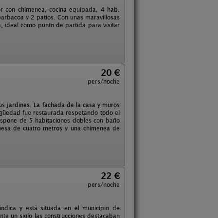
r con chimenea, cocina equipada, 4 hab.
barbacoa y 2 patios. Con unas maravillosas
a, ideal como punto de partida para visitar
20 €
pers/noche
os jardines. La fachada de la casa y muros
igüedad fue restaurada respetando todo el
ispone de 5 habitaciones dobles con baño
mesa de cuatro metros y una chimenea de
22 €
pers/noche
ndica y está situada en el municipio de
te un siglo las construcciones destacaban