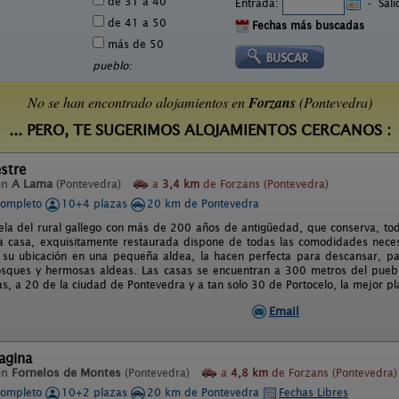
de 31 a 40
Entrada:
-
Sal
de 41 a 50
Fechas más buscadas
más de 50
pueblo:
No se han encontrado alojamientos en
Forzans
(Pontevedra)
... PERO, TE SUGERIMOS ALOJAMIENTOS CERCANOS :
stre
en
A Lama
(Pontevedra)
a
3,4 km
de Forzans (Pontevedra)
completo
10+4 plazas
20 km de Pontevedra
ela del rural gallego con más de 200 años de antigüedad, que conserva, todo
La casa, exquisitamente restaurada dispone de todas las comodidades neces
 su ubicación en una pequeña aldea, la hacen perfecta para descansar, pa
osques y hermosas aldeas. Las casas se encuentran a 300 metros del pueb
as, a 20 de la ciudad de Pontevedra y a tan solo 30 de Portocelo, la mejor p
Email
agina
en
Fornelos de Montes
(Pontevedra)
a
4,8 km
de Forzans (Pontevedra)
completo
10+2 plazas
20 km de Pontevedra
Fechas Libres