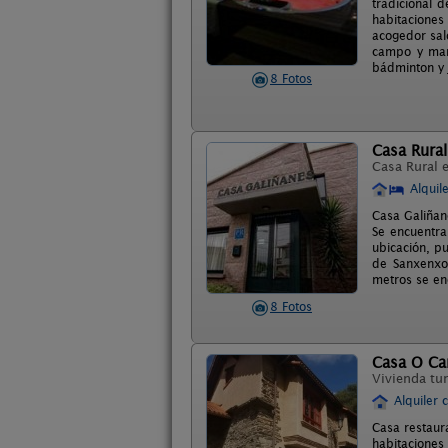
tradicional 
habitaciones
acogedor sal
campo y mar,
bádminton y 
8 Fotos
Casa Rural
Casa Rural 
Alquil
Casa Galiñan
Se encuentra
ubicación, p
de Sanxenxo,
metros se en
8 Fotos
Casa O Ca
Vivienda tur
Alquiler 
Casa restaura
habitaciones