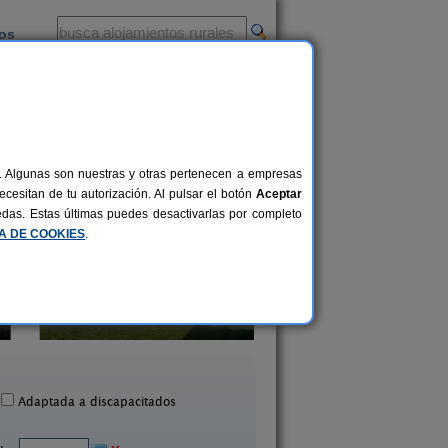
ios
-
al. Algunas son nuestras y otras pertenecen a empresas
cesitan de tu autorización. Al pulsar el botón
Aceptar
uedas. Estas últimas puedes desactivarlas por completo
CA DE COOKIES
.
partamentos Aqualecer
Casa Herminia
2-4+2 pers.
12 €
Sanxenxo (Pontevedra)
Bueu (Pontevedra
desde
Adaptada a discapacitados