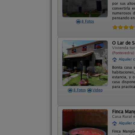
por sus alt
convertirla 
numerosos de
pensando en
8 Fotos
O Lar de S
Vivienda tur
(Pontevedra)
Alquiler 
Bonita casa 
habitaciones
estancia, y 
casa dispone
para practic
8 Fotos
Video
Finca Man
Casa Rural 
Alquiler 
Finca Mangüe