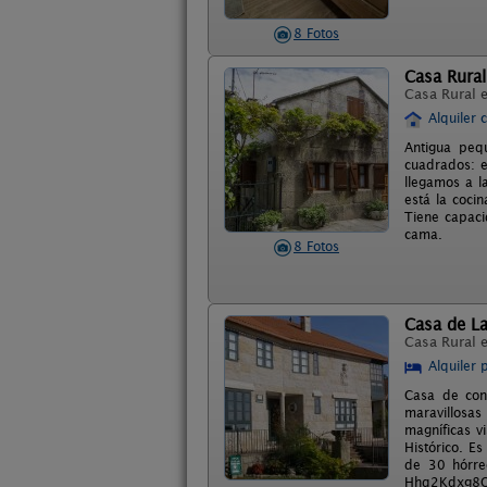
8 Fotos
Casa Rural
Casa Rural 
Alquiler 
Antigua peq
cuadrados: e
llegamos a l
está la coci
Tiene capaci
cama.
8 Fotos
Casa de L
Casa Rural 
Alquiler 
Casa de cons
maravillosas
magníficas v
Histórico. E
de 30 hórre
Hhq2Kdxg8O 