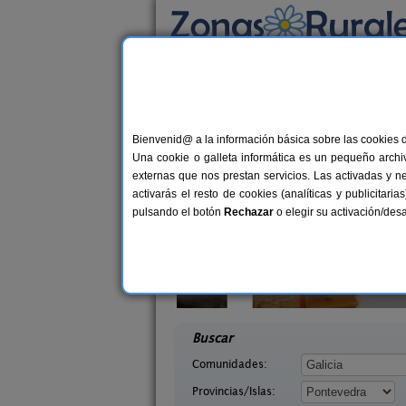
Busca por alojamiento
Alojamientos
>
Galicia
>
Pontevedra
> Forza
Casas Rurales cerca 
Bienvenid@ a la información básica sobre las cookies 
Una cookie o galleta informática es un pequeño archiv
externas que nos prestan servicios. Las activadas y n
activarás el resto de cookies (analíticas y publicita
pulsando el botón
Rechazar
o elegir su activación/de
agina
Casa Rural Outeiro
10+2 pers.
2-16+
21 €
 (Pontevedra)
Sanxenxo (Pontevedra)
desde
desd
Buscar
Comunidades:
Provincias/Islas: