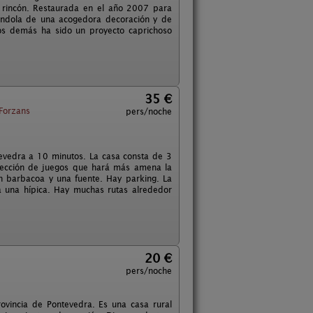
 rincón. Restaurada en el año 2007 para
tándola de una acogedora decoración y de
os demás ha sido un proyecto caprichoso
35 €
Forzans
pers/noche
tevedra a 10 minutos. La casa consta de 3
lección de juegos que hará más amena la
on barbacoa y una fuente. Hay parking. La
a una hípica. Hay muchas rutas alrededor
20 €
pers/noche
rovincia de Pontevedra. Es una casa rural