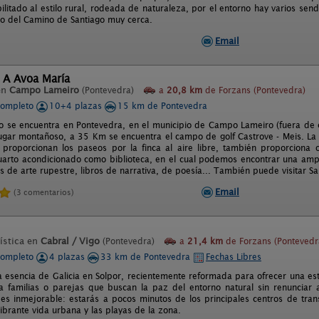
ilitado al estilo rural, rodeada de naturaleza, por el entorno hay varios s
o del Camino de Santiago muy cerca.
Email
 A Avoa María
en
Campo Lameiro
(Pontevedra)
a
20,8 km
de Forzans (Pontevedra)
completo
10+4 plazas
15 km de Pontevedra
to se encuentra en Pontevedra, en el municipio de Campo Lameiro (fuera de 
lugar montañoso, a 35 Km se encuentra el campo de golf Castrove - Meis. La c
 proporcionan los paseos por la finca al aire libre, también proporciona 
uarto acondicionado como biblioteca, en el cual podemos encontrar una ampl
os de arte rupestre, libros de narrativa, de poesía... También puede visitar 
Email
(3 comentarios)
ística en
Cabral / Vigo
(Pontevedra)
a
21,4 km
de Forzans (Pontevedr
completo
4 plazas
33 km de Pontevedra
Fechas Libres
a esencia de Galicia en Solpor, recientemente reformada para ofrecer una esta
a familias o parejas que buscan la paz del entorno natural sin renunciar a
 es inmejorable: estarás a pocos minutos de los principales centros de tran
ibrante vida urbana y las playas de la zona.