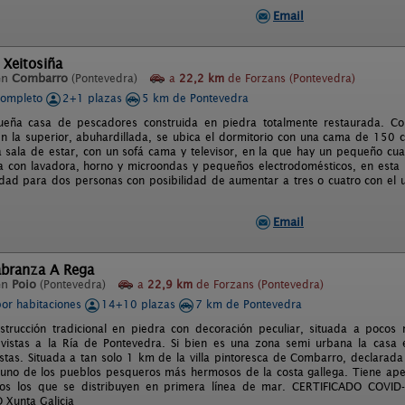
Email
 Xeitosiña
en
Combarro
(Pontevedra)
a
22,2 km
de Forzans (Pontevedra)
completo
2+1 plazas
5 km de Pontevedra
ueña casa de pescadores construida en piedra totalmente restaurada. C
n la superior, abuhardillada, se ubica el dormitorio con una cama de 150 
a sala de estar, con un sofá cama y televisor, en la que hay un pequeño cua
na con lavadora, horno y microondas y pequeños electrodomésticos, en esta
dad para dos personas con posibilidad de aumentar a tres o cuatro con el u
Email
abranza A Rega
en
Poio
(Pontevedra)
a
22,9 km
de Forzans (Pontevedra)
por habitaciones
14+10 plazas
7 km de Pontevedra
trucción tradicional en piedra con decoración peculiar, situada a pocos
 vistas a la Ría de Pontevedra. Si bien es una zona semi urbana la casa
istas. Situada a tan solo 1 km de la villa pintoresca de Combarro, declarada 
s uno de los pueblos pesqueros más hermosos de la costa gallega. Tiene ap
os los que se distribuyen en primera línea de mar. CERTIFICADO COVI
Xunta Galicia