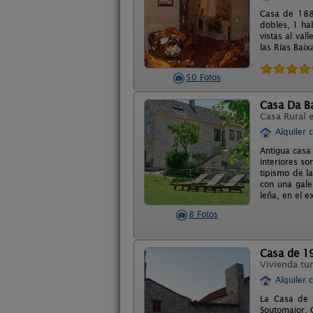
Casa de 188
dobles, 1 ha
vistas al val
las Rias Baix
50 Fotos
Casa Da Ba
Casa Rural 
Alquiler 
Antigua casa
interiores s
tipismo de l
con una gale
leña, en el 
8 Fotos
Casa de 1
Vivienda tur
Alquiler 
La Casa de 
Soutomaior. 