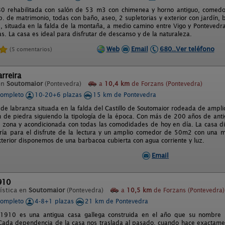
0 rehabilitada con salón de 53 m3 con chimenea y horno antiguo, comedo
b. de matrimonio, todas con baño, aseo, 2 supletorias y exterior con jardín, 
le, situada en la falda de la montaña, a medio camino entre Vigo y Pontevedr
as. La casa es ideal para disfrutar de descanso y de la naturaleza.
Web
Email
680..Ver teléfono
(5 comentarios)
rreira
en
Soutomaior
(Pontevedra)
a
10,4 km
de Forzans (Pontevedra)
completo
10-20+6 plazas
15 km de Pontevedra
 de labranza situada en la falda del Castillo de Soutomaior rodeada de ampli
on de piedra siguiendo la tipología de la época. Con más de 200 años de ant
a zona y acondicionada con todas las comodidades de hoy en día. La casa d
ría para el disfrute de la lectura y un amplio comedor de 50m2 con una 
exterior disponemos de una barbacoa cubierta con agua corriente y luz.
Email
910
ística en
Soutomaior
(Pontevedra)
a
10,5 km
de Forzans (Pontevedra)
completo
4-8+1 plazas
21 km de Pontevedra
1910 es una antigua casa gallega construida en el año que su nombre i
Cada dependencia de la casa nos traslada al pasado, cuando hace exactamen