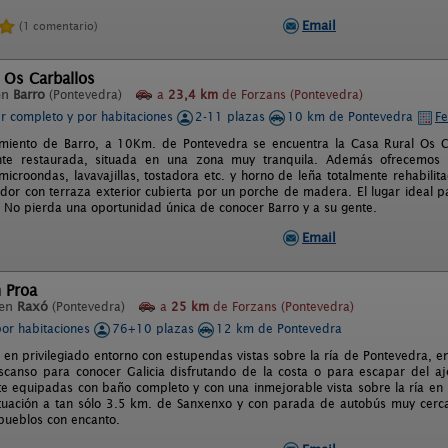
Email
(1 comentario)
 Os Carballos
en
Barro
(Pontevedra)
a
23,4 km
de Forzans (Pontevedra)
er completo y por habitaciones
2-11 plazas
10 km de Pontevedra
Fe
miento de Barro, a 10Km. de Pontevedra se encuentra la Casa Rural Os Ca
te restaurada, situada en una zona muy tranquila. Además ofrecemos u
icroondas, lavavajillas, tostadora etc. y horno de leña totalmente rehabil
dor con terraza exterior cubierta por un porche de madera. El lugar ideal p
. No pierda una oportunidad única de conocer Barro y a su gente.
Email
 Proa
 en
Raxó
(Pontevedra)
a
25 km
de Forzans (Pontevedra)
por habitaciones
76+10 plazas
12 km de Pontevedra
 en privilegiado entorno con estupendas vistas sobre la ría de Pontevedra, e
canso para conocer Galicia disfrutando de la costa o para escapar del aje
e equipadas con baño completo y con una inmejorable vista sobre la ría en 
ituación a tan sólo 3.5 km. de Sanxenxo y con parada de autobús muy cerca
 pueblos con encanto.