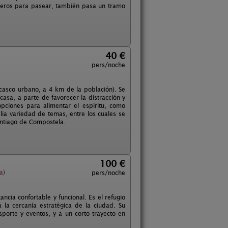
enderos para pasear, también pasa un tramo
40 €
pers/noche
casco urbano, a 4 km de la población). Se
asa, a parte de favorecer la distracción y
opciones para alimentar el espíritu, como
ia variedad de temas, entre los cuales se
Santiago de Compostela.
100 €
a)
pers/noche
ncia confortable y funcional. Es el refugio
 la cercanía estratégica de la ciudad. Su
sporte y eventos, y a un corto trayecto en