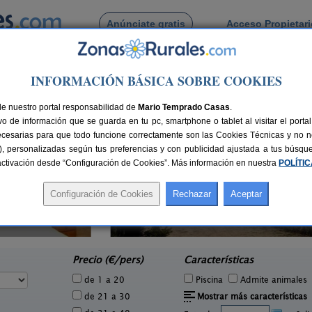
Anúnciate gratis
Acceso Propietar
Busca por pueblo
INFORMACIÓN BÁSICA SOBRE COOKIES
ns
de Forzans
de nuestro portal responsabilidad de
Mario Temprado Casas
.
o de información que se guarda en tu pc, smartphone o tablet al visitar el port
ecesarias para que todo funcione correctamente son las Cookies Técnicas y no ne
rias), personalizadas según tus preferencias y con publicidad ajustada a tus búsq
sactivación desde “Configuración de Cookies”. Más información en nuestra
POLÍTI
Casa Loureiro
A
3 pers.
9 pers.
25 €
33 €
Cardín (Pontevedra)
e
desde
Precio (€/pers)
Características
de 1 a 20
Piscina
Admite animales
de 21 a 30
Mostrar más características