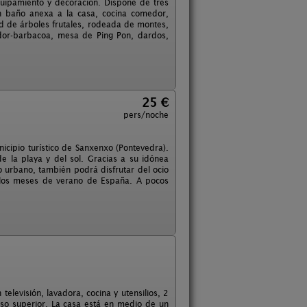
uipamiento y decoración. Dispone de tres
n baño anexa a la casa, cocina comedor,
d de árboles frutales, rodeada de montes,
ador-barbacoa, mesa de Ping Pon, dardos,
25 €
pers/noche
icipio turístico de Sanxenxo (Pontevedra).
de la playa y del sol. Gracias a su idónea
o urbano, también podrá disfrutar del ocio
e los meses de verano de España. A pocos
elevisión, lavadora, cocina y utensilios, 2
so superior. La casa está en medio de un