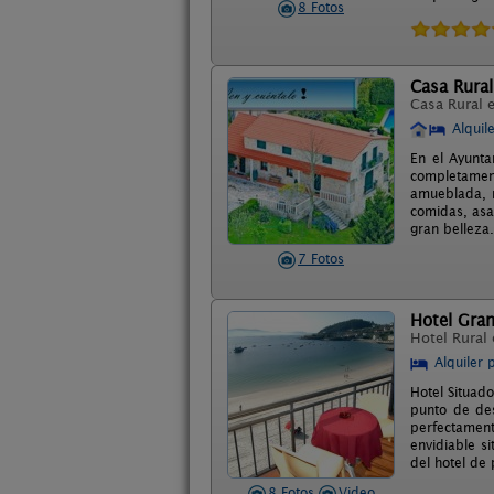
8 Fotos
Casa Rural
Casa Rural 
Alquil
En el Ayunta
completamen
amueblada, m
comidas, asa
gran belleza
7 Fotos
Hotel Gran
Hotel Rural
Alquiler 
Hotel Situado
punto de des
perfectament
envidiable s
del hotel de
8 Fotos
Video