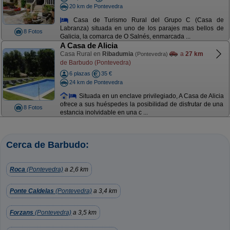
20 km de Pontevedra
Casa de Turismo Rural del Grupo C (Casa de
Labranza) situada en uno de los parajes mas bellos de
8 Fotos
Galicia, la comarca de O Salnés, enmarcada ...
A Casa de Alicia
Casa Rural en
Ribadumia
a
27 km
(Pontevedra)
de Barbudo (Pontevedra)
6 plazas
35 €
24 km de Pontevedra
Situada en un enclave privilegiado, A Casa de Alicia
ofrece a sus huéspedes la posibilidad de disfrutar de una
8 Fotos
estancia inolvidable en una c ...
Cerca de Barbudo:
Roca
(Pontevedra)
a 2,6 km
Ponte Caldelas
(Pontevedra)
a 3,4 km
Forzans
(Pontevedra)
a 3,5 km