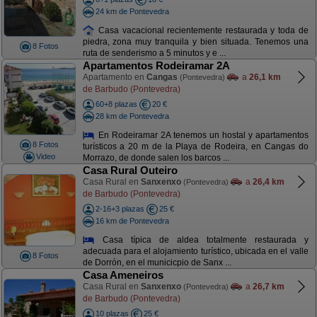
24 km de Pontevedra
Casa vacacional recientemente restaurada y toda de
piedra, zona muy tranquila y bien situada. Tenemos una
8 Fotos
ruta de senderismo a 5 minutos y e ...
Apartamentos Rodeiramar 2A
Apartamento en
Cangas
a
26,1 km
(Pontevedra)
de Barbudo (Pontevedra)
60+8 plazas
20 €
28 km de Pontevedra
En Rodeiramar 2A tenemos un hostal y apartamentos
8 Fotos
turísticos a 20 m de la Playa de Rodeira, en Cangas do
Video
Morrazo, de donde salen los barcos ...
Casa Rural Outeiro
Casa Rural en
Sanxenxo
a
26,4 km
(Pontevedra)
de Barbudo (Pontevedra)
2-16+3 plazas
25 €
16 km de Pontevedra
Casa típica de aldea totalmente restaurada y
adecuada para el alojamiento turístico, ubicada en el valle
8 Fotos
de Dorrón, en el municicpio de Sanx ...
Casa Ameneiros
Casa Rural en
Sanxenxo
a
26,7 km
(Pontevedra)
de Barbudo (Pontevedra)
10 plazas
25 €