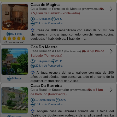
Casa de Magina
Casa Rural en
Fornelos de Montes
(Pontevedra)
a
5,8 km
de Barbudo (Pontevedra)
10+2 plazas
21 €
20 km de Pontevedra
Casa de 1880 rehabilitada con salón de 53 m3 con
50 Fotos
chimenea y horno antiguo, comedor con chimenea, cocina
equipada, 4 hab. dobles, 1 hab. de m ...
(5 comentarios)
Cas Do Mestre
Casa Rural en
A Lama
a
5,8 km
de
(Pontevedra)
Barbudo (Pontevedra)
10+4 plazas
20 €
20 km de Pontevedra
Antigua escuela del rural gallego con más de 200
años de antigüedad, que conserva, todo el encanto de la
8 Fotos
arquitectura tradicional de Galicia ...
Casa Da Barreira
Casa Rural en
Soutomaior
a
7 km
(Pontevedra)
de Barbudo (Pontevedra)
10-20+6 plazas
20 €
15 km de Pontevedra
Antigua casa de labranza situada en la falda del
Castillo de Soutomaior rodeada de amplios jardines. La