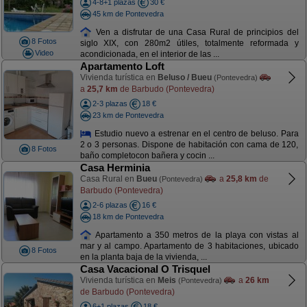
4-8+1 plazas
30 €
45 km de Pontevedra
Ven a disfrutar de una Casa Rural de principios del
8 Fotos
siglo XIX, con 280m2 útiles, totalmente reformada y
Video
acondicionada, en el interior de las ...
Apartamento Loft
Vivienda turística en
Beluso / Bueu
(Pontevedra)
a
25,7 km
de Barbudo (Pontevedra)
2-3 plazas
18 €
23 km de Pontevedra
Estudio nuevo a estrenar en el centro de beluso. Para
2 o 3 personas. Dispone de habitación con cama de 120,
8 Fotos
baño completocon bañera y cocin ...
Casa Herminia
Casa Rural en
Bueu
a
25,8 km
de
(Pontevedra)
Barbudo (Pontevedra)
2-6 plazas
16 €
18 km de Pontevedra
Apartamento a 350 metros de la playa con vistas al
mar y al campo. Apartamento de 3 habitaciones, ubicado
8 Fotos
en la planta baja de la vivienda, ...
Casa Vacacional O Trisquel
Vivienda turística en
Meis
a
26 km
(Pontevedra)
de Barbudo (Pontevedra)
6+1 plazas
18 €