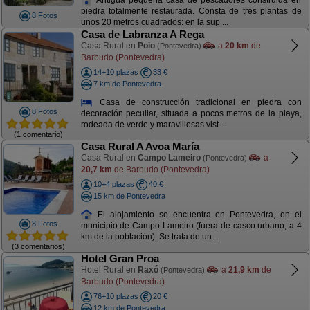
piedra totalmente restaurada. Consta de tres plantas de
8 Fotos
unos 20 metros cuadrados: en la sup ...
Casa de Labranza A Rega
Casa Rural en
Poio
a
20 km
de
(Pontevedra)
Barbudo (Pontevedra)
14+10 plazas
33 €
7 km de Pontevedra
Casa de construcción tradicional en piedra con
8 Fotos
decoración peculiar, situada a pocos metros de la playa,
rodeada de verde y maravillosas vist ...
(1 comentario)
Casa Rural A Avoa María
Casa Rural en
Campo Lameiro
a
(Pontevedra)
20,7 km
de Barbudo (Pontevedra)
10+4 plazas
40 €
15 km de Pontevedra
El alojamiento se encuentra en Pontevedra, en el
8 Fotos
municipio de Campo Lameiro (fuera de casco urbano, a 4
km de la población). Se trata de un ...
(3 comentarios)
Hotel Gran Proa
Hotel Rural en
Raxó
a
21,9 km
de
(Pontevedra)
Barbudo (Pontevedra)
76+10 plazas
20 €
12 km de Pontevedra