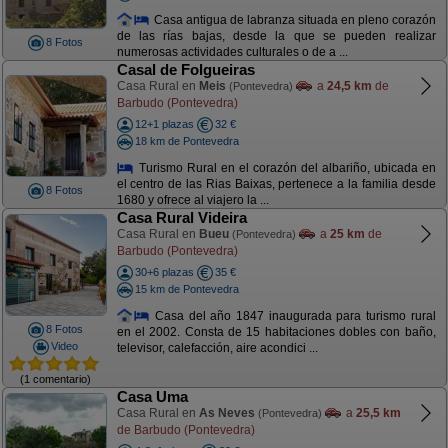
Casa antigua de labranza situada en pleno corazón
de las rías bajas, desde la que se pueden realizar
8 Fotos
numerosas actividades culturales o de a ...
Casal de Folgueiras
Casa Rural en
Meis
a
24,5 km
de
(Pontevedra)
Barbudo (Pontevedra)
12+1 plazas
32 €
18 km de Pontevedra
Turismo Rural en el corazón del albariño, ubicada en
el centro de las Rias Baixas, pertenece a la familia desde
8 Fotos
1680 y ofrece al viajero la ...
Casa Rural Videira
Casa Rural en
Bueu
a
25 km
de
(Pontevedra)
Barbudo (Pontevedra)
30+6 plazas
35 €
15 km de Pontevedra
Casa del año 1847 inaugurada para turismo rural
8 Fotos
en el 2002. Consta de 15 habitaciones dobles con baño,
Video
televisor, calefacción, aire acondici ...
(1 comentario)
Casa Uma
Casa Rural en
As Neves
a
25,5 km
(Pontevedra)
de Barbudo (Pontevedra)