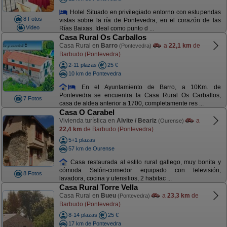
Hotel Situado en privilegiado entorno con estupendas
8 Fotos
vistas sobre la ría de Pontevedra, en el corazón de las
Video
Rías Baixas. Ideal como punto d ...
Casa Rural Os Carballos
Casa Rural en
Barro
a
22,1 km
de
(Pontevedra)
Barbudo (Pontevedra)
2-11 plazas
25 €
10 km de Pontevedra
En el Ayuntamiento de Barro, a 10Km. de
Pontevedra se encuentra la Casa Rural Os Carballos,
7 Fotos
casa de aldea anterior a 1700, completamente res ...
Casa O Carabel
Vivienda turística en
Alvite / Beariz
a
(Ourense)
22,4 km
de Barbudo (Pontevedra)
5+1 plazas
57 km de Ourense
Casa restaurada al estilo rural gallego, muy bonita y
cómoda Salón-comedor equipado con televisión,
8 Fotos
lavadora, cocina y utensilios, 2 habitac ...
Casa Rural Torre Vella
Casa Rural en
Bueu
a
23,3 km
de
(Pontevedra)
Barbudo (Pontevedra)
8-14 plazas
25 €
17 km de Pontevedra