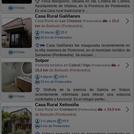
Finca Mangüeiro, Situada en Sta. Cristina de Cobres,
Ayuntamiento de Vilaboa, en la Provincia de Pontevedra.
8 Fotos
Es una casa rural tradicional d ...
Casa Rural Galiñanes
Casa Rural en
Las Chouzas
a
15,4
(Pontevedra)
km
de Barbudo (Pontevedra)
20 plazas
25 €
20 km de Pontevedra
Casa Galiñanes fue inaugurada recientemente en
la villa marinera de Portonovo, en el municipio turístico de
8 Fotos
Sanxenxo (Pontevedra). Se encuen ...
Solpor
Vivienda turística en
Cabral / Vigo
a
(Pontevedra)
18,4 km
de Barbudo (Pontevedra)
4 plazas
100 €
33 km de Pontevedra
Disfruta de la esencia de Galicia en Solpor,
recientemente reformada para ofrecer una estancia
8 Fotos
confortable y funcional. Es el refugio perfec ...
Casa Rural Xeitosiña
Casa Rural en
Combarro
a
19,5 km
(Pontevedra)
de Barbudo (Pontevedra)
2+1 plazas
49 €
5 km de Pontevedra
Antigua pequeña casa de pescadores construida en