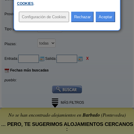
COOKIES
.
Provincias/Islas:
Tipo alquiler:
Plazas:
X
Entrada:
Salida:
Fechas más buscadas
pueblo:
MÁS FILTROS
No se han encontrado alojamientos en
Barbudo
(Pontevedra)
... PERO, TE SUGERIMOS ALOJAMIENTOS CERCANOS
: