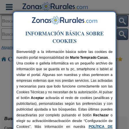
INFORMACIÓN BÁSICA SOBRE
COOKIES
Alojamientos
>
Galicia
>
Pontevedra
> Barbudo
Bienvenid@ a la información básica sobre las cookies de
Casas Rurales cerca de Barbudo
nuestro portal responsabilidad de
Mario Temprado Casas
.
Una cookie o galleta informática es un pequeño archivo de
información que se guarda en tu pc, smartphone o tablet al
visitar el portal. Algunas son nuestras y otras pertenecen a
empresas externas que nos prestan servicios. Las activadas
y necesarias para que todo funcione correctamente son las
Cookies Técnicas y no necesitan de tu autorización. Al pulsar
el botón
Aceptar
activarás el resto de cookies (analíticas y
Casa Ameneiros
rs.
10 pers.
publicitarias), personalizadas según tus preferencias y con
 €
25 €
Sanxenxo (Pontevedra)
desde
publicidad ajustada a tus búsquedas. Estas últimas puedes
desactivarlas por completo pulsando el botón
Rechazar
o
Buscar
elegir su activación/desactivación desde “Configuración de
Cookies”. Más información en nuestra
POLÍTICA DE
Comunidades: