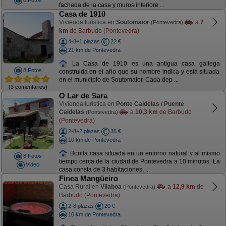
8 Fotos
fachada de la casa y muros interiore ...
Casa de 1910
Vivienda turística en
Soutomaior
a
7
(Pontevedra)
km
de Barbudo (Pontevedra)
4-8+1 plazas
22 €
21 km de Pontevedra
La Casa de 1910 es una antigua casa gallega
8 Fotos
construida en el año que su nombre indica y está situada
en el municipio de Soutomaior. Cada dep ...
(3 comentarios)
O Lar de Sara
Vivienda turística en
Ponte Caldelas / Puente
Caldelas
a
10,3 km
de Barbudo
(Pontevedra)
(Pontevedra)
2-8+2 plazas
35 €
10 km de Pontevedra
Bonita casa situada en un entorno natural y al mismo
8 Fotos
tiempo cerca de la ciudad de Pontevedra a 10 minutos. La
Video
casa consta de 3 habitaciones, ...
Finca Mangüeiro
Casa Rural en
Vilaboa
a
12,9 km
de
(Pontevedra)
Barbudo (Pontevedra)
2-8 plazas
20 €
10 km de Pontevedra