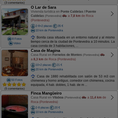
(3 comentarios)
O Lar de Sara
Vivienda turística en
Ponte Caldelas / Puente
Caldelas
a
7,8 km
de Roca
(Pontevedra)
(Pontevedra)
2-8+2 plazas
35 €
10 km de Pontevedra
Bonita casa situada en un entorno natural y al mismo
8 Fotos
tiempo cerca de la ciudad de Pontevedra a 10 minutos. La
Video
casa consta de 3 habitaciones, ...
Casa de Magina
Casa Rural en
Fornelos de Montes
(Pontevedra)
a
8,3 km
de Roca (Pontevedra)
10+2 plazas
21 €
20 km de Pontevedra
Casa de 1880 rehabilitada con salón de 53 m3 con
50 Fotos
chimenea y horno antiguo, comedor con chimenea, cocina
equipada, 4 hab. dobles, 1 hab. de m ...
(5 comentarios)
Finca Mangüeiro
Casa Rural en
Vilaboa
a
11,4 km
de
(Pontevedra)
Roca (Pontevedra)
2-8 plazas
20 €
10 km de Pontevedra