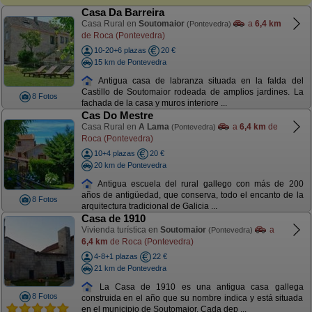
Casa Da Barreira
Casa Rural en
Soutomaior
a
6,4 km
(Pontevedra)
de Roca (Pontevedra)
10-20+6 plazas
20 €
15 km de Pontevedra
Antigua casa de labranza situada en la falda del
Castillo de Soutomaior rodeada de amplios jardines. La
8 Fotos
fachada de la casa y muros interiore ...
Cas Do Mestre
Casa Rural en
A Lama
a
6,4 km
de
(Pontevedra)
Roca (Pontevedra)
10+4 plazas
20 €
20 km de Pontevedra
Antigua escuela del rural gallego con más de 200
años de antigüedad, que conserva, todo el encanto de la
8 Fotos
arquitectura tradicional de Galicia ...
Casa de 1910
Vivienda turística en
Soutomaior
a
(Pontevedra)
6,4 km
de Roca (Pontevedra)
4-8+1 plazas
22 €
21 km de Pontevedra
La Casa de 1910 es una antigua casa gallega
8 Fotos
construida en el año que su nombre indica y está situada
en el municipio de Soutomaior. Cada dep ...