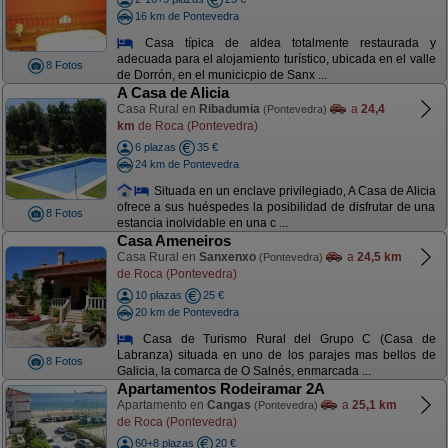
16 km de Pontevedra
Casa típica de aldea totalmente restaurada y
adecuada para el alojamiento turístico, ubicada en el valle
8 Fotos
de Dorrón, en el municicpio de Sanx ...
A Casa de Alicia
Casa Rural en
Ribadumia
a
24,4
(Pontevedra)
km
de Roca (Pontevedra)
6 plazas
35 €
24 km de Pontevedra
Situada en un enclave privilegiado, A Casa de Alicia
ofrece a sus huéspedes la posibilidad de disfrutar de una
8 Fotos
estancia inolvidable en una c ...
Casa Ameneiros
Casa Rural en
Sanxenxo
a
24,5 km
(Pontevedra)
de Roca (Pontevedra)
10 plazas
25 €
20 km de Pontevedra
Casa de Turismo Rural del Grupo C (Casa de
Labranza) situada en uno de los parajes mas bellos de
8 Fotos
Galicia, la comarca de O Salnés, enmarcada ...
Apartamentos Rodeiramar 2A
Apartamento en
Cangas
a
25,1 km
(Pontevedra)
de Roca (Pontevedra)
60+8 plazas
20 €