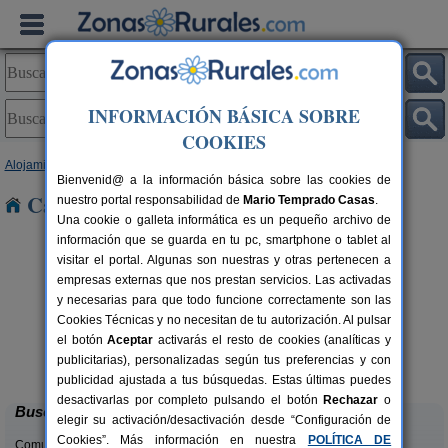
INFORMACIÓN BÁSICA SOBRE
COOKIES
Alojamientos
>
Galicia
>
Pontevedra
> Roca
Bienvenid@ a la información básica sobre las cookies de
Casas Rurales cerca de Roca
nuestro portal responsabilidad de
Mario Temprado Casas
.
Una cookie o galleta informática es un pequeño archivo de
información que se guarda en tu pc, smartphone o tablet al
visitar el portal. Algunas son nuestras y otras pertenecen a
empresas externas que nos prestan servicios. Las activadas
y necesarias para que todo funcione correctamente son las
Cookies Técnicas y no necesitan de tu autorización. Al pulsar
el botón
Aceptar
activarás el resto de cookies (analíticas y
Casa Rural Xeitosiña
rs.
2+1 pers.
publicitarias), personalizadas según tus preferencias y con
 €
49 €
Combarro (Pontevedra)
desde
publicidad ajustada a tus búsquedas. Estas últimas puedes
desactivarlas por completo pulsando el botón
Rechazar
o
Buscar
elegir su activación/desactivación desde “Configuración de
Cookies”. Más información en nuestra
POLÍTICA DE
Comunidades: