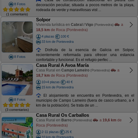
8 Fotos
decoración peculiar, situada a pocos metros de la playa,
rodeada de verde y maravillosas vist ...
(1 comentario)
Solpor
Vivienda turística en
Cabral / Vigo
a
(Pontevedra)
18,5 km
de Roca (Pontevedra)
4 plazas
100 €
33 km de Pontevedra
Disfruta de la esencia de Galicia en Solpor,
recientemente reformada para ofrecer una estancia
8 Fotos
confortable y funcional. Es el refugio perfec ...
Casa Rural A Avoa María
Casa Rural en
Campo Lameiro
a
(Pontevedra)
18,7 km
de Roca (Pontevedra)
10+4 plazas
40 €
15 km de Pontevedra
El alojamiento se encuentra en Pontevedra, en el
8 Fotos
municipio de Campo Lameiro (fuera de casco urbano, a 4
km de la población). Se trata de un ...
(3 comentarios)
Casa Rural Os Carballos
Casa Rural en
Barro
a
19,6 km
de
(Pontevedra)
Roca (Pontevedra)
2-11 plazas
25 €
10 km de Pontevedra