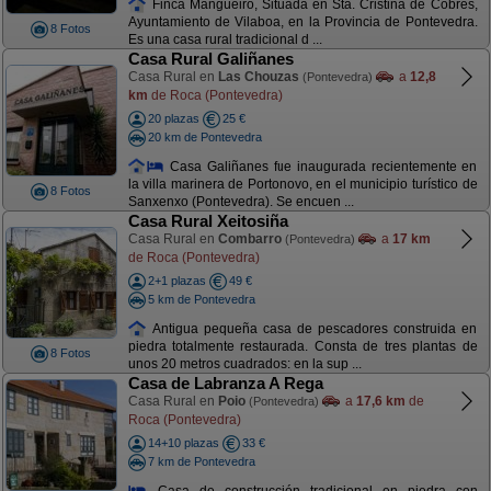
Finca Mangüeiro, Situada en Sta. Cristina de Cobres,
Ayuntamiento de Vilaboa, en la Provincia de Pontevedra.
8 Fotos
Es una casa rural tradicional d ...
Casa Rural Galiñanes
Casa Rural en
Las Chouzas
a
12,8
(Pontevedra)
km
de Roca (Pontevedra)
20 plazas
25 €
20 km de Pontevedra
Casa Galiñanes fue inaugurada recientemente en
la villa marinera de Portonovo, en el municipio turístico de
8 Fotos
Sanxenxo (Pontevedra). Se encuen ...
Casa Rural Xeitosiña
Casa Rural en
Combarro
a
17 km
(Pontevedra)
de Roca (Pontevedra)
2+1 plazas
49 €
5 km de Pontevedra
Antigua pequeña casa de pescadores construida en
piedra totalmente restaurada. Consta de tres plantas de
8 Fotos
unos 20 metros cuadrados: en la sup ...
Casa de Labranza A Rega
Casa Rural en
Poio
a
17,6 km
de
(Pontevedra)
Roca (Pontevedra)
14+10 plazas
33 €
7 km de Pontevedra
Casa de construcción tradicional en piedra con