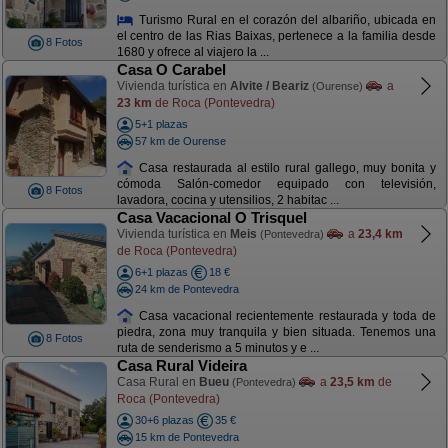
Turismo Rural en el corazón del albariño, ubicada en
el centro de las Rias Baixas, pertenece a la familia desde
8 Fotos
1680 y ofrece al viajero la ...
Casa O Carabel
Vivienda turística en
Alvite / Beariz
a
(Ourense)
23 km
de Roca (Pontevedra)
5+1 plazas
57 km de Ourense
Casa restaurada al estilo rural gallego, muy bonita y
cómoda Salón-comedor equipado con televisión,
8 Fotos
lavadora, cocina y utensilios, 2 habitac ...
Casa Vacacional O Trisquel
Vivienda turística en
Meis
a
23,4 km
(Pontevedra)
de Roca (Pontevedra)
6+1 plazas
18 €
24 km de Pontevedra
Casa vacacional recientemente restaurada y toda de
piedra, zona muy tranquila y bien situada. Tenemos una
8 Fotos
ruta de senderismo a 5 minutos y e ...
Casa Rural Videira
Casa Rural en
Bueu
a
23,5 km
de
(Pontevedra)
Roca (Pontevedra)
30+6 plazas
35 €
15 km de Pontevedra