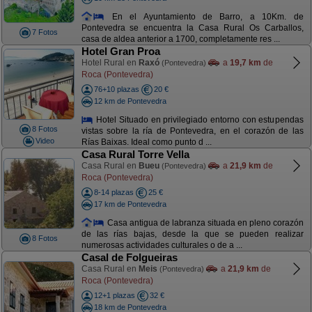
En el Ayuntamiento de Barro, a 10Km. de
Pontevedra se encuentra la Casa Rural Os Carballos,
7 Fotos
casa de aldea anterior a 1700, completamente res ...
Hotel Gran Proa
Hotel Rural en
Raxó
a
19,7 km
de
(Pontevedra)
Roca (Pontevedra)
76+10 plazas
20 €
12 km de Pontevedra
Hotel Situado en privilegiado entorno con estupendas
8 Fotos
vistas sobre la ría de Pontevedra, en el corazón de las
Video
Rías Baixas. Ideal como punto d ...
Casa Rural Torre Vella
Casa Rural en
Bueu
a
21,9 km
de
(Pontevedra)
Roca (Pontevedra)
8-14 plazas
25 €
17 km de Pontevedra
Casa antigua de labranza situada en pleno corazón
de las rías bajas, desde la que se pueden realizar
8 Fotos
numerosas actividades culturales o de a ...
Casal de Folgueiras
Casa Rural en
Meis
a
21,9 km
de
(Pontevedra)
Roca (Pontevedra)
12+1 plazas
32 €
18 km de Pontevedra