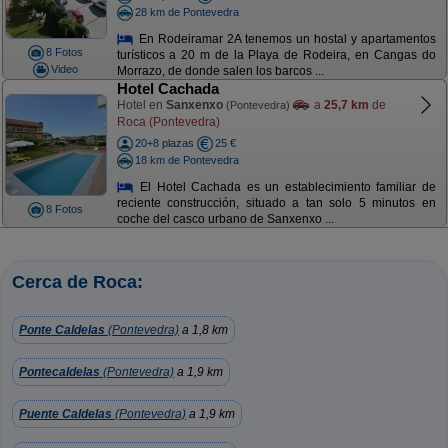
28 km de Pontevedra
En Rodeiramar 2A tenemos un hostal y apartamentos
8 Fotos
turísticos a 20 m de la Playa de Rodeira, en Cangas do
Video
Morrazo, de donde salen los barcos ...
Hotel Cachada
Hotel en
Sanxenxo
a
25,7 km
de
(Pontevedra)
Roca (Pontevedra)
20+8 plazas
25 €
18 km de Pontevedra
El Hotel Cachada es un establecimiento familiar de
reciente construcción, situado a tan solo 5 minutos en
8 Fotos
coche del casco urbano de Sanxenxo ...
Cerca de Roca:
Ponte Caldelas
(Pontevedra)
a 1,8 km
Pontecaldelas
(Pontevedra)
a 1,9 km
Puente Caldelas
(Pontevedra)
a 1,9 km