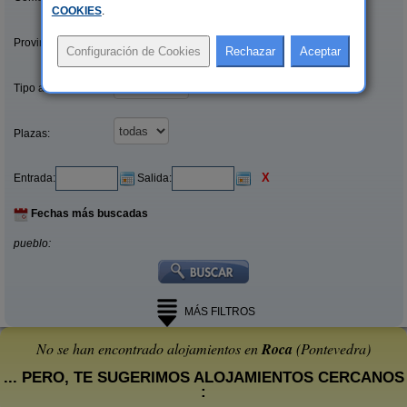
COOKIES
.
Provincias/Islas:
Tipo alquiler:
Plazas:
X
Entrada:
Salida:
Fechas más buscadas
pueblo:
MÁS FILTROS
No se han encontrado alojamientos en
Roca
(Pontevedra)
... PERO, TE SUGERIMOS ALOJAMIENTOS CERCANOS
: