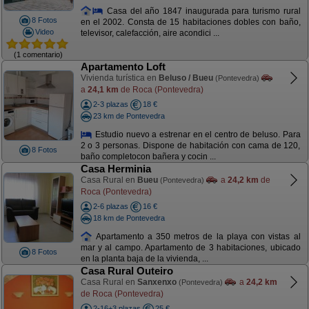
Casa del año 1847 inaugurada para turismo rural
8 Fotos
en el 2002. Consta de 15 habitaciones dobles con baño,
Video
televisor, calefacción, aire acondici ...
(1 comentario)
Apartamento Loft
Vivienda turística en
Beluso / Bueu
(Pontevedra)
a
24,1 km
de Roca (Pontevedra)
2-3 plazas
18 €
23 km de Pontevedra
Estudio nuevo a estrenar en el centro de beluso. Para
2 o 3 personas. Dispone de habitación con cama de 120,
8 Fotos
baño completocon bañera y cocin ...
Casa Herminia
Casa Rural en
Bueu
a
24,2 km
de
(Pontevedra)
Roca (Pontevedra)
2-6 plazas
16 €
18 km de Pontevedra
Apartamento a 350 metros de la playa con vistas al
mar y al campo. Apartamento de 3 habitaciones, ubicado
8 Fotos
en la planta baja de la vivienda, ...
Casa Rural Outeiro
Casa Rural en
Sanxenxo
a
24,2 km
(Pontevedra)
de Roca (Pontevedra)
2-16+3 plazas
25 €