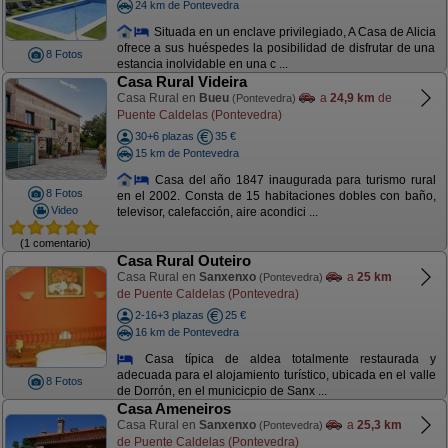
24 km de Pontevedra
Situada en un enclave privilegiado, A Casa de Alicia
ofrece a sus huéspedes la posibilidad de disfrutar de una
8 Fotos
estancia inolvidable en una c ...
Casa Rural Videira
Casa Rural en
Bueu
a
24,9 km
de
(Pontevedra)
Puente Caldelas (Pontevedra)
30+6 plazas
35 €
15 km de Pontevedra
Casa del año 1847 inaugurada para turismo rural
8 Fotos
en el 2002. Consta de 15 habitaciones dobles con baño,
Video
televisor, calefacción, aire acondici ...
(1 comentario)
Casa Rural Outeiro
Casa Rural en
Sanxenxo
a
25 km
(Pontevedra)
de Puente Caldelas (Pontevedra)
2-16+3 plazas
25 €
16 km de Pontevedra
Casa típica de aldea totalmente restaurada y
adecuada para el alojamiento turístico, ubicada en el valle
8 Fotos
de Dorrón, en el municicpio de Sanx ...
Casa Ameneiros
Casa Rural en
Sanxenxo
a
25,3 km
(Pontevedra)
de Puente Caldelas (Pontevedra)