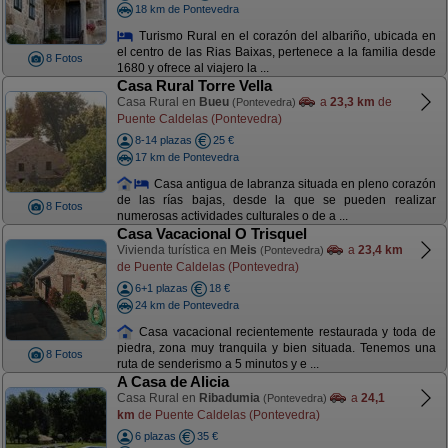
18 km de Pontevedra
Turismo Rural en el corazón del albariño, ubicada en
el centro de las Rias Baixas, pertenece a la familia desde
8 Fotos
1680 y ofrece al viajero la ...
Casa Rural Torre Vella
Casa Rural en
Bueu
a
23,3 km
de
(Pontevedra)
Puente Caldelas (Pontevedra)
8-14 plazas
25 €
17 km de Pontevedra
Casa antigua de labranza situada en pleno corazón
de las rías bajas, desde la que se pueden realizar
8 Fotos
numerosas actividades culturales o de a ...
Casa Vacacional O Trisquel
Vivienda turística en
Meis
a
23,4 km
(Pontevedra)
de Puente Caldelas (Pontevedra)
6+1 plazas
18 €
24 km de Pontevedra
Casa vacacional recientemente restaurada y toda de
piedra, zona muy tranquila y bien situada. Tenemos una
8 Fotos
ruta de senderismo a 5 minutos y e ...
A Casa de Alicia
Casa Rural en
Ribadumia
a
24,1
(Pontevedra)
km
de Puente Caldelas (Pontevedra)
6 plazas
35 €