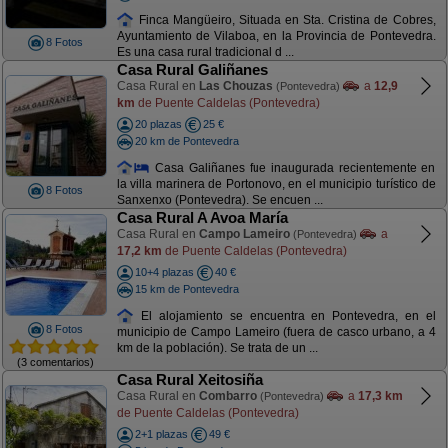
Finca Mangüeiro, Situada en Sta. Cristina de Cobres,
Ayuntamiento de Vilaboa, en la Provincia de Pontevedra.
8 Fotos
Es una casa rural tradicional d ...
Casa Rural Galiñanes
Casa Rural en
Las Chouzas
a
12,9
(Pontevedra)
km
de Puente Caldelas (Pontevedra)
20 plazas
25 €
20 km de Pontevedra
Casa Galiñanes fue inaugurada recientemente en
la villa marinera de Portonovo, en el municipio turístico de
8 Fotos
Sanxenxo (Pontevedra). Se encuen ...
Casa Rural A Avoa María
Casa Rural en
Campo Lameiro
a
(Pontevedra)
17,2 km
de Puente Caldelas (Pontevedra)
10+4 plazas
40 €
15 km de Pontevedra
El alojamiento se encuentra en Pontevedra, en el
8 Fotos
municipio de Campo Lameiro (fuera de casco urbano, a 4
km de la población). Se trata de un ...
(3 comentarios)
Casa Rural Xeitosiña
Casa Rural en
Combarro
a
17,3 km
(Pontevedra)
de Puente Caldelas (Pontevedra)
2+1 plazas
49 €