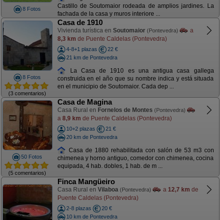
Castillo de Soutomaior rodeada de amplios jardines. La
8 Fotos
fachada de la casa y muros interiore ...
Casa de 1910
Vivienda turística en
Soutomaior
a
(Pontevedra)
8,3 km
de Puente Caldelas (Pontevedra)
4-8+1 plazas
22 €
21 km de Pontevedra
La Casa de 1910 es una antigua casa gallega
8 Fotos
construida en el año que su nombre indica y está situada
en el municipio de Soutomaior. Cada dep ...
(3 comentarios)
Casa de Magina
Casa Rural en
Fornelos de Montes
(Pontevedra)
a
8,9 km
de Puente Caldelas (Pontevedra)
10+2 plazas
21 €
20 km de Pontevedra
Casa de 1880 rehabilitada con salón de 53 m3 con
50 Fotos
chimenea y horno antiguo, comedor con chimenea, cocina
equipada, 4 hab. dobles, 1 hab. de m ...
(5 comentarios)
Finca Mangüeiro
Casa Rural en
Vilaboa
a
12,7 km
de
(Pontevedra)
Puente Caldelas (Pontevedra)
2-8 plazas
20 €
10 km de Pontevedra