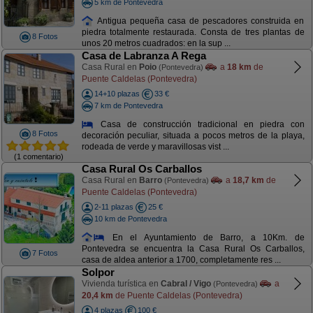
5 km de Pontevedra
Antigua pequeña casa de pescadores construida en
piedra totalmente restaurada. Consta de tres plantas de
8 Fotos
unos 20 metros cuadrados: en la sup ...
Casa de Labranza A Rega
Casa Rural en
Poio
a
18 km
de
(Pontevedra)
Puente Caldelas (Pontevedra)
14+10 plazas
33 €
7 km de Pontevedra
Casa de construcción tradicional en piedra con
8 Fotos
decoración peculiar, situada a pocos metros de la playa,
rodeada de verde y maravillosas vist ...
(1 comentario)
Casa Rural Os Carballos
Casa Rural en
Barro
a
18,7 km
de
(Pontevedra)
Puente Caldelas (Pontevedra)
2-11 plazas
25 €
10 km de Pontevedra
En el Ayuntamiento de Barro, a 10Km. de
Pontevedra se encuentra la Casa Rural Os Carballos,
7 Fotos
casa de aldea anterior a 1700, completamente res ...
Solpor
Vivienda turística en
Cabral / Vigo
a
(Pontevedra)
20,4 km
de Puente Caldelas (Pontevedra)
4 plazas
100 €