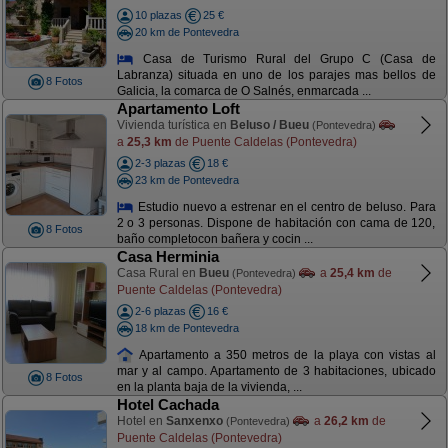
10 plazas
25 €
20 km de Pontevedra
Casa de Turismo Rural del Grupo C (Casa de
Labranza) situada en uno de los parajes mas bellos de
8 Fotos
Galicia, la comarca de O Salnés, enmarcada ...
Apartamento Loft
Vivienda turística en
Beluso / Bueu
(Pontevedra)
a
25,3 km
de Puente Caldelas (Pontevedra)
2-3 plazas
18 €
23 km de Pontevedra
Estudio nuevo a estrenar en el centro de beluso. Para
2 o 3 personas. Dispone de habitación con cama de 120,
8 Fotos
baño completocon bañera y cocin ...
Casa Herminia
Casa Rural en
Bueu
a
25,4 km
de
(Pontevedra)
Puente Caldelas (Pontevedra)
2-6 plazas
16 €
18 km de Pontevedra
Apartamento a 350 metros de la playa con vistas al
mar y al campo. Apartamento de 3 habitaciones, ubicado
8 Fotos
en la planta baja de la vivienda, ...
Hotel Cachada
Hotel en
Sanxenxo
a
26,2 km
de
(Pontevedra)
Puente Caldelas (Pontevedra)