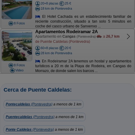
20+8 plazas
25 €
18 km de Pontevedra
El Hotel Cachada es un establecimiento familiar de
reciente construcción, situado a tan solo 5 minutos en
8 Fotos
coche del casco urbano de Sanxenxo ...
Apartamentos Rodeiramar 2A
Apartamento en
Cangas
a
26,7 km
(Pontevedra)
de Puente Caldelas (Pontevedra)
60+8 plazas
20 €
28 km de Pontevedra
En Rodeiramar 2A tenemos un hostal y apartamentos
8 Fotos
turísticos a 20 m de la Playa de Rodeira, en Cangas do
Video
Morrazo, de donde salen los barcos ...
Cerca de Puente Caldelas:
Pontecaldelas
(Pontevedra)
a menos de 1 km
Puentecaldelas
(Pontevedra)
a menos de 1 km
Ponte Caldelas
(Pontevedra)
a menos de 1 km