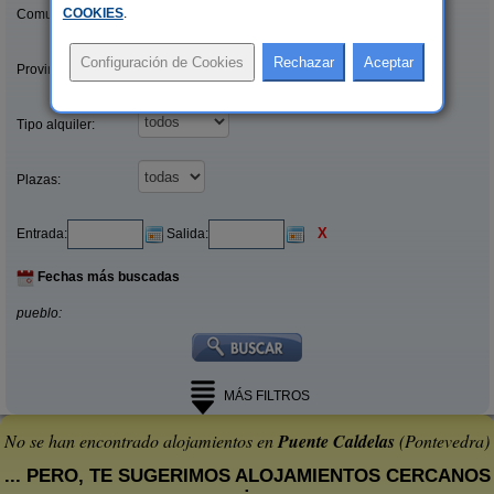
COOKIES
.
Comunidades:
Provincias/Islas:
Tipo alquiler:
Plazas:
X
Entrada:
Salida:
Fechas más buscadas
pueblo:
MÁS FILTROS
No se han encontrado alojamientos en
Puente Caldelas
(Pontevedra)
... PERO, TE SUGERIMOS ALOJAMIENTOS CERCANOS
: