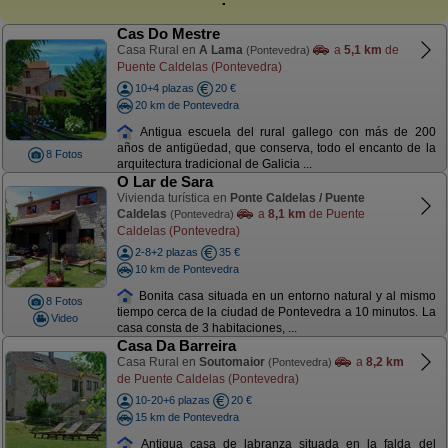
Cas Do Mestre
Casa Rural en
A Lama
a
5,1 km
de
(Pontevedra)
Puente Caldelas (Pontevedra)
10+4 plazas
20 €
20 km de Pontevedra
Antigua escuela del rural gallego con más de 200
años de antigüedad, que conserva, todo el encanto de la
8 Fotos
arquitectura tradicional de Galicia ...
O Lar de Sara
Vivienda turística en
Ponte Caldelas / Puente
Caldelas
a
8,1 km
de Puente
(Pontevedra)
Caldelas (Pontevedra)
2-8+2 plazas
35 €
10 km de Pontevedra
Bonita casa situada en un entorno natural y al mismo
8 Fotos
tiempo cerca de la ciudad de Pontevedra a 10 minutos. La
Video
casa consta de 3 habitaciones, ...
Casa Da Barreira
Casa Rural en
Soutomaior
a
8,2 km
(Pontevedra)
de Puente Caldelas (Pontevedra)
10-20+6 plazas
20 €
15 km de Pontevedra
Antigua casa de labranza situada en la falda del