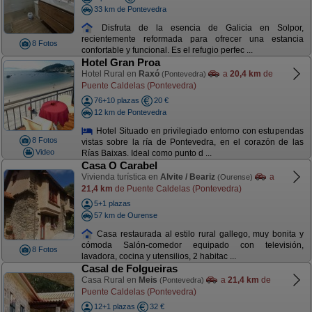
33 km de Pontevedra
Disfruta de la esencia de Galicia en Solpor,
recientemente reformada para ofrecer una estancia
8 Fotos
confortable y funcional. Es el refugio perfec ...
Hotel Gran Proa
Hotel Rural en
Raxó
a
20,4 km
de
(Pontevedra)
Puente Caldelas (Pontevedra)
76+10 plazas
20 €
12 km de Pontevedra
Hotel Situado en privilegiado entorno con estupendas
8 Fotos
vistas sobre la ría de Pontevedra, en el corazón de las
Video
Rías Baixas. Ideal como punto d ...
Casa O Carabel
Vivienda turística en
Alvite / Beariz
a
(Ourense)
21,4 km
de Puente Caldelas (Pontevedra)
5+1 plazas
57 km de Ourense
Casa restaurada al estilo rural gallego, muy bonita y
cómoda Salón-comedor equipado con televisión,
8 Fotos
lavadora, cocina y utensilios, 2 habitac ...
Casal de Folgueiras
Casa Rural en
Meis
a
21,4 km
de
(Pontevedra)
Puente Caldelas (Pontevedra)
12+1 plazas
32 €