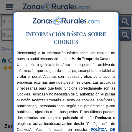
INFORMACIÓN BÁSICA SOBRE
COOKIES
Alojamientos
>
Galicia
>
Pontevedra
> Puente Caldelas
Bienvenid@ a la información básica sobre las cookies de
Casas Rurales cerca de Puente Caldelas
nuestro portal responsabilidad de
Mario Temprado Casas
.
Una cookie o galleta informática es un pequeño archivo de
información que se guarda en tu pc, smartphone o tablet al
visitar el portal. Algunas son nuestras y otras pertenecen a
empresas externas que nos prestan servicios. Las activadas
y necesarias para que todo funcione correctamente son las
Cookies Técnicas y no necesitan de tu autorización. Al pulsar
el botón
Aceptar
activarás el resto de cookies (analíticas y
publicitarias), personalizadas según tus preferencias y con
Casa Rural Videira
rs.
30+6 pers.
 €
35 €
publicidad ajustada a tus búsquedas. Estas últimas puedes
Bueu (Pontevedra)
desde
desactivarlas por completo pulsando el botón
Rechazar
o
elegir su activación/desactivación desde “Configuración de
Buscar
Cookies”. Más información en nuestra
POLÍTICA DE