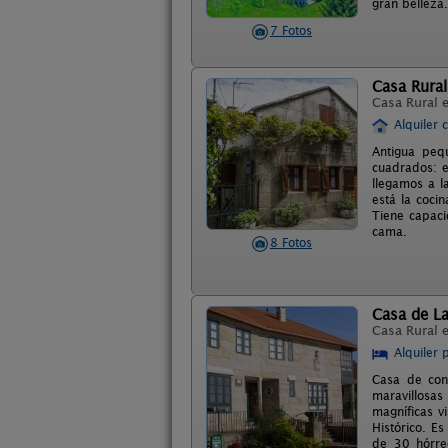
gran belleza
7 Fotos
Casa Rural
Casa Rural 
Alquiler 
Antigua peq
cuadrados: e
llegamos a l
está la coci
Tiene capaci
cama.
8 Fotos
Casa de L
Casa Rural 
Alquiler 
Casa de cons
maravillosas
magníficas v
Histórico. E
de 30 hórre