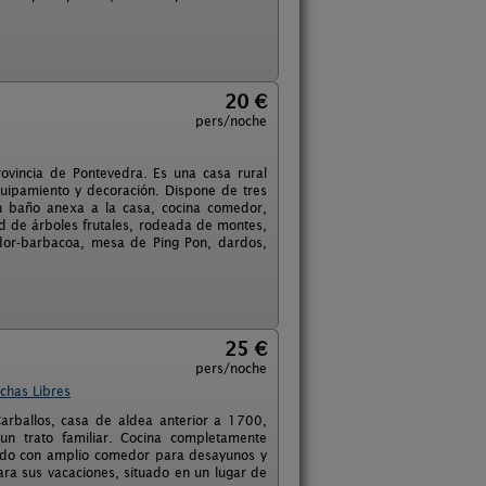
20 €
pers/noche
rovincia de Pontevedra. Es una casa rural
uipamiento y decoración. Dispone de tres
n baño anexa a la casa, cocina comedor,
d de árboles frutales, rodeada de montes,
ador-barbacoa, mesa de Ping Pon, dardos,
25 €
pers/noche
chas Libres
rballos, casa de aldea anterior a 1700,
n trato familiar. Cocina completamente
itado con amplio comedor para desayunos y
ara sus vacaciones, situado en un lugar de