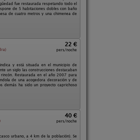
igüedad fue restaurada respetando todo el
ispone de 5 habitaciones dobles con baño
mesa de cuatro metros y una chimenea de
22 €
dra)
pers/noche
ndica y está situada en el municipio de
te un siglo las construcciones destacaban
 rincón. Restaurada en el año 2007 para
tándola de una acogedora decoración y de
os demás ha sido un proyecto caprichoso
40 €
)
pers/noche
casco urbano, a 4 km de la población). Se