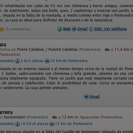
0 rehabilitada con salón de 53 m3 con chimenea y horno antiguo, comedo
b. de matrimonio, todas con baño, aseo, 2 supletorias y exterior con jardín, 
le, situada en la falda de la montaña, a medio camino entre Vigo y Pontevedr
as. La casa es ideal para disfrutar de descanso y de la naturaleza.
Web
Email
680..Ver teléfono
(5 comentarios)
ara
ística en
Ponte Caldelas / Puente Caldelas
(Pontevedra)
a
11,4 km
d
Pontevedra)
completo
2-8+2 plazas
10 km de Pontevedra
situada en un entorno natural y al mismo tiempo cerca de la ciudad de Pon
, 2 baños, salón-comedor con chimenea y leña gratuita, además de una co
cocina totalmente equipada. Tiene un jardín que está totalmente cerrado c
 de piscina y calefacción. Cabe la posibilidad de cuna. Cerca se encuentr
ar senderismo. La casa admite animales.
Email
rreira
en
Soutomaior
(Pontevedra)
a
13 km
de Aguasantas (Pontevedra)
completo
10-20+6 plazas
15 km de Pontevedra
 de labranza situada en la falda del Castillo de Soutomaior rodeada de ampli