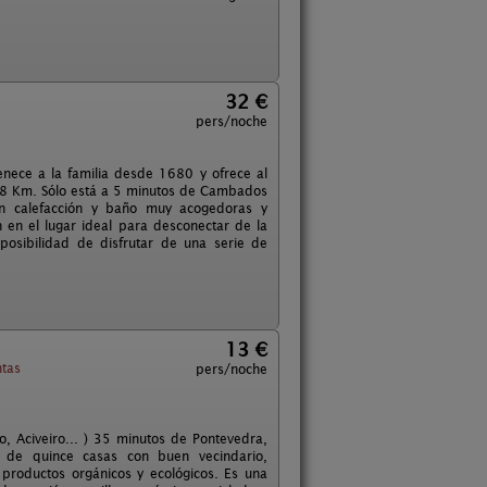
32 €
pers/noche
enece a la familia desde 1680 y ofrece al
 a 8 Km. Sólo está a 5 minutos de Cambados
on calefacción y baño muy acogedoras y
n en el lugar ideal para desconectar de la
osibilidad de disfrutar de una serie de
13 €
tas
pers/noche
, Aciveiro... ) 35 minutos de Pontevedra,
de quince casas con buen vecindario,
 productos orgánicos y ecológicos. Es una