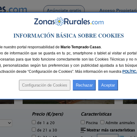
Anúnciate gratis
Acceso Propietar
Busca por pueblo
INFORMACIÓN BÁSICA SOBRE COOKIES
antas
 de Aguasantas
de nuestro portal responsabilidad de
Mario Temprado Casas
.
o de información que se guarda en tu pc, smartphone o tablet al visitar el port
ecesarias para que todo funcione correctamente son las Cookies Técnicas y no ne
rias), personalizadas según tus preferencias y con publicidad ajustada a tus búsq
sactivación desde “Configuración de Cookies”. Más información en nuestra
POLÍTI
Casa Mariñeira Lourdes
Ca
1 pers.
20+6 pers.
15 €
26 €
Cambados (Pontevedra)
e
desde
Precio (€/pers)
Características
de 1 a 20
Piscina
Admite animales
de 21 a 30
Mostrar más características