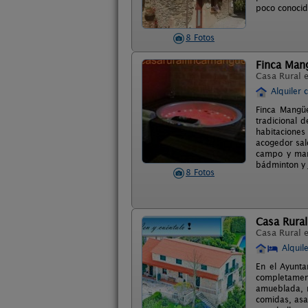
poco conocid
8 Fotos
Finca Man
Casa Rural 
Alquiler 
Finca Mangüe
tradicional 
habitaciones
acogedor sal
campo y mar,
bádminton y 
8 Fotos
Casa Rural
Casa Rural 
Alquil
En el Ayunta
completamen
amueblada, m
comidas, asa