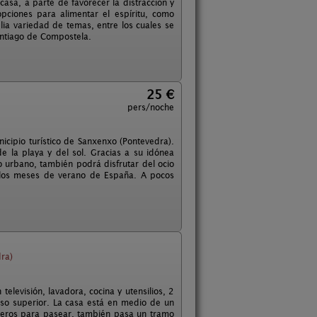
asa, a parte de favorecer la distracción y
opciones para alimentar el espíritu, como
ia variedad de temas, entre los cuales se
Santiago de Compostela.
25 €
pers/noche
icipio turístico de Sanxenxo (Pontevedra).
de la playa y del sol. Gracias a su idónea
o urbano, también podrá disfrutar del ocio
e los meses de verano de España. A pocos
ra)
elevisión, lavadora, cocina y utensilios, 2
so superior. La casa está en medio de un
enderos para pasear, también pasa un tramo