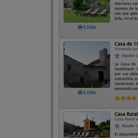
interiores s
tipismo de l
con una gale
leña, en el 
8 Fotos
Casa de 1
Vivienda tur
Alquiler 
La Casa de 
Soutomaior. 
por sus alt
convertirla 
numerosos de
pensando en
8 Fotos
Casa Rural
Casa Rural 
Alquiler 
El alojamien