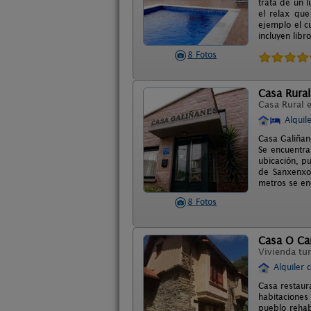
trata de un 
el relax que
ejemplo el c
incluyen libr
8 Fotos
Casa Rural
Casa Rural 
Alquil
Casa Galiñan
Se encuentra
ubicación, p
de Sanxenxo,
metros se en
8 Fotos
Casa O Ca
Vivienda tur
Alquiler 
Casa restaura
habitaciones
pueblo rehab