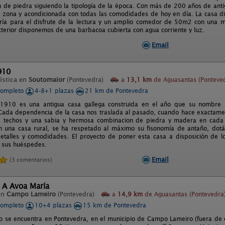
on de piedra siguiendo la tipología de la época. Con más de 200 años de ant
a zona y acondicionada con todas las comodidades de hoy en día. La casa d
ría para el disfrute de la lectura y un amplio comedor de 50m2 con una 
exterior disponemos de una barbacoa cubierta con agua corriente y luz.
Email
910
ística en
Soutomaior
(Pontevedra)
a
13,1 km
de Aguasantas (Ponteve
completo
4-8+1 plazas
21 km de Pontevedra
1910 es una antigua casa gallega construida en el año que su nombre i
Cada dependencia de la casa nos traslada al pasado, cuando hace exactamen
os techos y una sabia y hermosa combinacion de piedra y madera en cada
en una casa rural, se ha respetado al máximo su fisonomía de antaño, do
talles y comodidades. El proyecto de poner esta casa a disposición de l
 sus huéspedes.
Email
(3 comentarios)
 A Avoa María
en
Campo Lameiro
(Pontevedra)
a
14,9 km
de Aguasantas (Pontevedra
completo
10+4 plazas
15 km de Pontevedra
to se encuentra en Pontevedra, en el municipio de Campo Lameiro (fuera de 