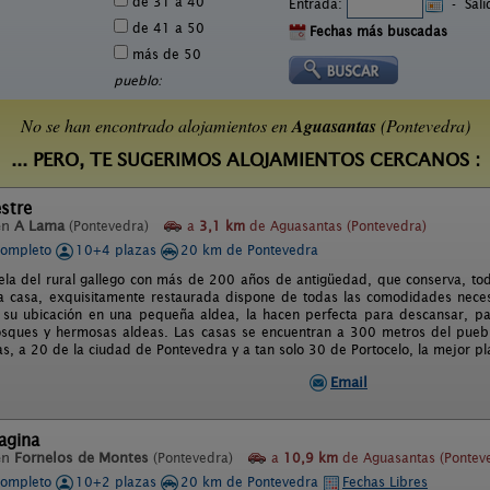
de 31 a 40
Entrada:
-
Sal
de 41 a 50
Fechas más buscadas
más de 50
pueblo:
No se han encontrado alojamientos en
Aguasantas
(Pontevedra)
... PERO, TE SUGERIMOS ALOJAMIENTOS CERCANOS :
stre
en
A Lama
(Pontevedra)
a
3,1 km
de Aguasantas (Pontevedra)
completo
10+4 plazas
20 km de Pontevedra
ela del rural gallego con más de 200 años de antigüedad, que conserva, todo
La casa, exquisitamente restaurada dispone de todas las comodidades neces
 su ubicación en una pequeña aldea, la hacen perfecta para descansar, pa
osques y hermosas aldeas. Las casas se encuentran a 300 metros del pueb
as, a 20 de la ciudad de Pontevedra y a tan solo 30 de Portocelo, la mejor p
Email
agina
en
Fornelos de Montes
(Pontevedra)
a
10,9 km
de Aguasantas (Pontev
completo
10+2 plazas
20 km de Pontevedra
Fechas Libres