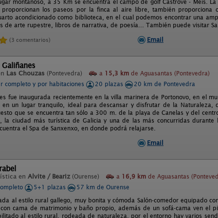
lugar montañoso, a 35 Km se encuentra el campo de golf Castrove - Meis. La c
 proporcionan los paseos por la finca al aire libre, también proporciona 
uarto acondicionado como biblioteca, en el cual podemos encontrar una ampl
os de arte rupestre, libros de narrativa, de poesía... También puede visitar 
Email
(3 comentarios)
 Galiñanes
en
Las Chouzas
(Pontevedra)
a
15,3 km
de Aguasantas (Pontevedra)
er completo y por habitaciones
20 plazas
20 km de Pontevedra
es fue inaugurada recientemente en la villa marinera de Portonovo, en el mun
 en un lugar tranquilo, ideal para descansar y disfrutar de la Naturaleza, 
uesto que se encuentra tan sólo a 300 m. de la playa de Canelas y del centr
 la ciudad más turística de Galicia y una de las más concurridas durant
cuentra el Spa de Sanxenxo, en donde podrá relajarse.
Email
rabel
ística en
Alvite / Beariz
(Ourense)
a
16,9 km
de Aguasantas (Ponteved
completo
5+1 plazas
57 km de Ourense
da al estilo rural gallego, muy bonita y cómoda Salón-comedor equipado con t
 con cama de matrimonio y baño propio, además de un sofá-cama ven el pi
ilitado al estilo rural, rodeada de naturaleza, por el entorno hay varios s