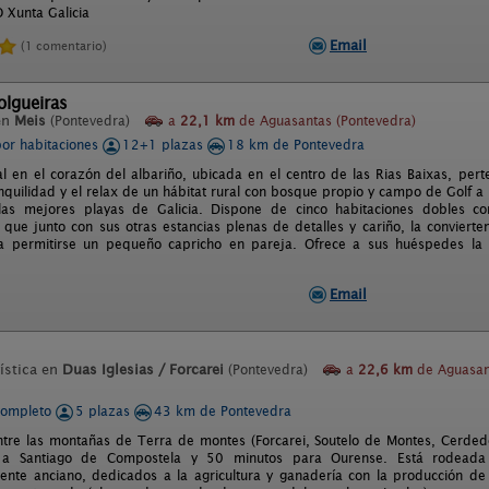
Xunta Galicia
Email
(1 comentario)
olgueiras
en
Meis
(Pontevedra)
a
22,1 km
de Aguasantas (Pontevedra)
por habitaciones
12+1 plazas
18 km de Pontevedra
l en el corazón del albariño, ubicada en el centro de las Rias Baixas, pert
ranquilidad y el relax de un hábitat rural con bosque propio y campo de Golf
as mejores playas de Galicia. Dispone de cinco habitaciones dobles c
, que junto con sus otras estancias plenas de detalles y cariño, la convierte
a permitirse un pequeño capricho en pareja. Ofrece a sus huéspedes la p
Email
ística en
Duas Iglesias / Forcarei
(Pontevedra)
a
22,6 km
de Aguasan
completo
5 plazas
43 km de Pontevedra
ntre las montañas de Terra de montes (Forcarei, Soutelo de Montes, Cerdedo
a Santiago de Compostela y 50 minutos para Ourense. Está rodeada 
ente anciano, dedicados a la agricultura y ganadería con la producción de