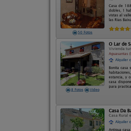
Casa de 188
dobles, 1 ha
vistas al val
las Rias Baix
50 Fotos
O Lar de S
Vivienda tur
Aguasantas (
Alquiler 
Bonita casa 
habitaciones
estancia, y 
casa dispone
para practic
8 Fotos
Video
Casa Da Ba
Casa Rural 
Alquiler 
Antigua casa