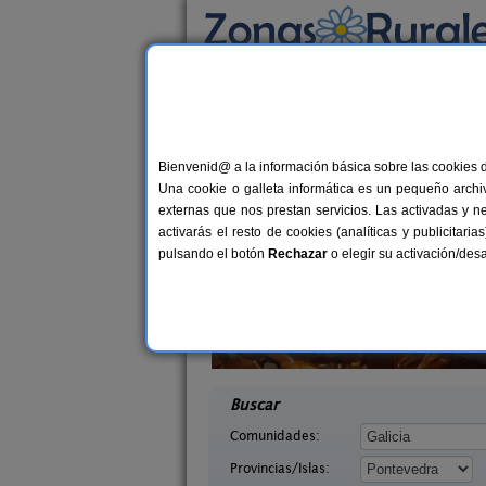
Busca por alojamiento
Alojamientos
>
Galicia
>
Pontevedra
> Aguas
Casas Rurales cerca
Bienvenid@ a la información básica sobre las cookies 
Una cookie o galleta informática es un pequeño archiv
externas que nos prestan servicios. Las activadas y n
activarás el resto de cookies (analíticas y publicita
pulsando el botón
Rechazar
o elegir su activación/de
agina
Sol e Mar
10+2 pers.
4+
21 €
 (Pontevedra)
Cangas de Morrazo (Pontevedra)
desde
desd
Buscar
Comunidades:
Provincias/Islas: