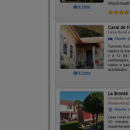
Hhq2Kdxg8O 
8 Fotos
Casal de F
Casa Rural 
Alquiler 
Turismo Rura
viajero la t
y a 12 de l
confortables
rutina o par
actividades.
8 Fotos
La Bronté
Vivienda tur
(Pontevedra)
Alquiler 
Casa rural e
30 minutos 
mayoritariam