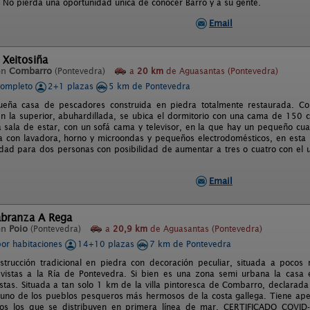
. No pierda una oportunidad única de conocer Barro y a su gente.
Email
 Xeitosiña
en
Combarro
(Pontevedra)
a
20 km
de Aguasantas (Pontevedra)
completo
2+1 plazas
5 km de Pontevedra
ueña casa de pescadores construida en piedra totalmente restaurada. C
n la superior, abuhardillada, se ubica el dormitorio con una cama de 150 
a sala de estar, con un sofá cama y televisor, en la que hay un pequeño cua
na con lavadora, horno y microondas y pequeños electrodomésticos, en esta
dad para dos personas con posibilidad de aumentar a tres o cuatro con el u
Email
abranza A Rega
en
Poio
(Pontevedra)
a
20,9 km
de Aguasantas (Pontevedra)
por habitaciones
14+10 plazas
7 km de Pontevedra
trucción tradicional en piedra con decoración peculiar, situada a pocos
 vistas a la Ría de Pontevedra. Si bien es una zona semi urbana la casa
istas. Situada a tan solo 1 km de la villa pintoresca de Combarro, declarada 
s uno de los pueblos pesqueros más hermosos de la costa gallega. Tiene ap
os los que se distribuyen en primera línea de mar. CERTIFICADO COVI