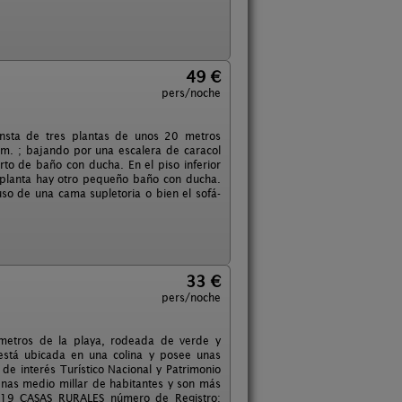
49 €
pers/noche
onsta de tres plantas de unos 20 metros
cm. ; bajando por una escalera de caracol
rto de baño con ducha. En el piso inferior
 planta hay otro pequeño baño con ducha.
so de una cama supletoria o bien el sofá-
33 €
pers/noche
 metros de la playa, rodeada de verde y
 está ubicada en una colina y posee unas
de interés Turístico Nacional y Patrimonio
enas medio millar de habitantes y son más
D-19 CASAS RURALES número de Registro: