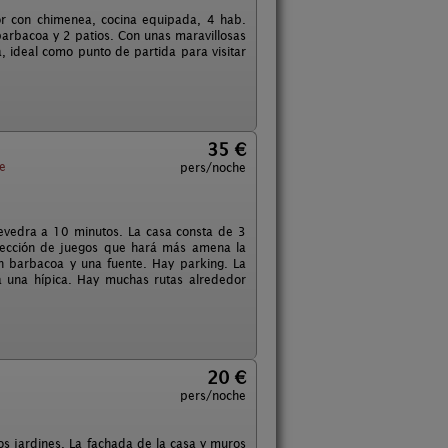
r con chimenea, cocina equipada, 4 hab.
barbacoa y 2 patios. Con unas maravillosas
a, ideal como punto de partida para visitar
35 €
e
pers/noche
tevedra a 10 minutos. La casa consta de 3
lección de juegos que hará más amena la
on barbacoa y una fuente. Hay parking. La
a una hípica. Hay muchas rutas alrededor
20 €
pers/noche
os jardines. La fachada de la casa y muros