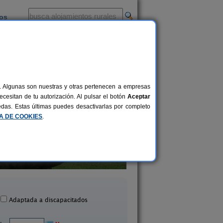
ios
-
al. Algunas son nuestras y otras pertenecen a empresas
cesitan de tu autorización. Al pulsar el botón
Aceptar
uedas. Estas últimas puedes desactivarlas por completo
CA DE COOKIES
.
sa Nueva Playa Areabrava
Casa de Cacheir
6 pers.
14 €
Vilanova (Pontevedra)
Silleda (Pontevedr
desde
Adaptada a discapacitados