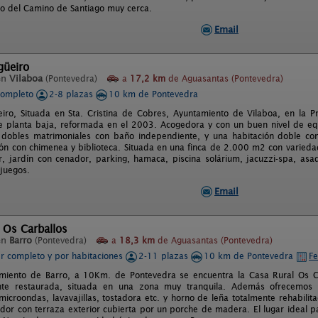
o del Camino de Santiago muy cerca.
Email
güeiro
en
Vilaboa
(Pontevedra)
a
17,2 km
de Aguasantas (Pontevedra)
completo
2-8 plazas
10 km de Pontevedra
iro, Situada en Sta. Cristina de Cobres, Ayuntamiento de Vilaboa, en la P
de planta baja, reformada en el 2003. Acogedora y con un buen nivel de eq
 dobles matrimoniales con baño independiente, y una habitación doble co
ón con chimenea y biblioteca. Situada en una finca de 2.000 m2 con varieda
 jardín con cenador, parking, hamaca, piscina solárium, jacuzzi-spa, as
juegos.
Email
 Os Carballos
en
Barro
(Pontevedra)
a
18,3 km
de Aguasantas (Pontevedra)
er completo y por habitaciones
2-11 plazas
10 km de Pontevedra
Fe
miento de Barro, a 10Km. de Pontevedra se encuentra la Casa Rural Os Ca
te restaurada, situada en una zona muy tranquila. Además ofrecemos u
icroondas, lavavajillas, tostadora etc. y horno de leña totalmente rehabil
dor con terraza exterior cubierta por un porche de madera. El lugar ideal p