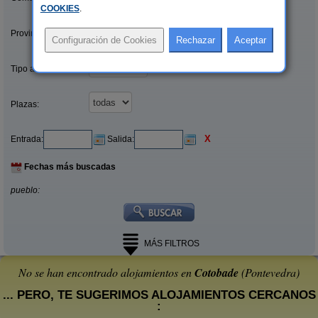
COOKIES
.
Provincias/Islas:
Tipo alquiler:
Plazas:
X
Entrada:
Salida:
Fechas más buscadas
pueblo:
MÁS FILTROS
No se han encontrado alojamientos en
Cotobade
(Pontevedra)
... PERO, TE SUGERIMOS ALOJAMIENTOS CERCANOS
: