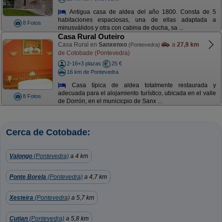
Antigua casa de aldea del año 1800. Consta de 5
habitaciones espaciosas, una de ellas adaptada a
8 Fotos
minusválidos y otra con cabina de ducha, sa ...
Casa Rural Outeiro
Casa Rural en
Sanxenxo
a
27,9 km
(Pontevedra)
de Cotobade (Pontevedra)
2-16+3 plazas
25 €
16 km de Pontevedra
Casa típica de aldea totalmente restaurada y
adecuada para el alojamiento turístico, ubicada en el valle
8 Fotos
de Dorrón, en el municicpio de Sanx ...
Cerca de Cotobade:
Valongo
(Pontevedra)
a 4 km
Ponte Borela
(Pontevedra)
a 4,7 km
Xesteira
(Pontevedra)
a 5,7 km
Cutian
(Pontevedra)
a 5,8 km