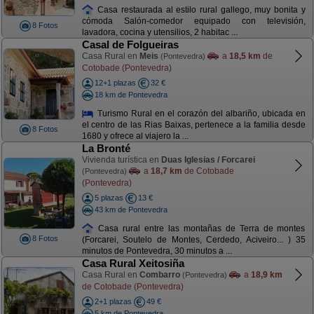
Casa restaurada al estilo rural gallego, muy bonita y
cómoda Salón-comedor equipado con televisión,
8 Fotos
lavadora, cocina y utensilios, 2 habitac ...
Casal de Folgueiras
Casa Rural en
Meis
a
18,5 km
de
(Pontevedra)
Cotobade (Pontevedra)
12+1 plazas
32 €
18 km de Pontevedra
Turismo Rural en el corazón del albariño, ubicada en
el centro de las Rias Baixas, pertenece a la familia desde
8 Fotos
1680 y ofrece al viajero la ...
La Bronté
Vivienda turística en
Duas Iglesias / Forcarei
a
18,7 km
de Cotobade
(Pontevedra)
(Pontevedra)
5 plazas
13 €
43 km de Pontevedra
Casa rural entre las montañas de Terra de montes
8 Fotos
(Forcarei, Soutelo de Montes, Cerdedo, Aciveiro... ) 35
minutos de Pontevedra, 30 minutos a ...
Casa Rural Xeitosiña
Casa Rural en
Combarro
a
18,9 km
(Pontevedra)
de Cotobade (Pontevedra)
2+1 plazas
49 €
5 km de Pontevedra