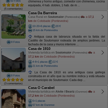
50 Fotos
chimenea y horno antiguo, comedor con chimenea, cocina
equipada, 4 hab. dobles, 1 hab. de m ...
(5 comentarios)
Casa Da Barreira
Casa Rural en
Soutomaior
a
17,1
(Pontevedra)
km
de Cotobade (Pontevedra)
10-20+6 plazas
20 €
15 km de Pontevedra
Antigua casa de labranza situada en la falda del
Castillo de Soutomaior rodeada de amplios jardines. La
8 Fotos
fachada de la casa y muros interiore ...
Casa de 1910
Vivienda turística en
Soutomaior
a
(Pontevedra)
17,1 km
de Cotobade (Pontevedra)
4-8+1 plazas
22 €
21 km de Pontevedra
La Casa de 1910 es una antigua casa gallega
8 Fotos
construida en el año que su nombre indica y está situada
en el municipio de Soutomaior. Cada dep ...
(3 comentarios)
Casa O Carabel
Vivienda turística en
Alvite / Beariz
a
(Ourense)
17,2 km
de Cotobade (Pontevedra)
5+1 plazas
57 km de Ourense