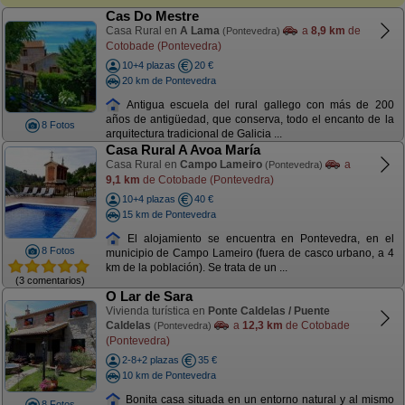
Cas Do Mestre
Casa Rural en
A Lama
a
8,9 km
de
(Pontevedra)
Cotobade (Pontevedra)
10+4 plazas
20 €
20 km de Pontevedra
Antigua escuela del rural gallego con más de 200
años de antigüedad, que conserva, todo el encanto de la
8 Fotos
arquitectura tradicional de Galicia ...
Casa Rural A Avoa María
Casa Rural en
Campo Lameiro
a
(Pontevedra)
9,1 km
de Cotobade (Pontevedra)
10+4 plazas
40 €
15 km de Pontevedra
El alojamiento se encuentra en Pontevedra, en el
8 Fotos
municipio de Campo Lameiro (fuera de casco urbano, a 4
km de la población). Se trata de un ...
(3 comentarios)
O Lar de Sara
Vivienda turística en
Ponte Caldelas / Puente
Caldelas
a
12,3 km
de Cotobade
(Pontevedra)
(Pontevedra)
2-8+2 plazas
35 €
10 km de Pontevedra
Bonita casa situada en un entorno natural y al mismo
8 Fotos