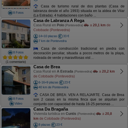
Casa de turismo rural de dos plantas (Casa de
labranza desde el año 1993) situada en la aldea de Vilar
8 Fotos
(La Estrada). 4 habitaciones con baño ...
Casa de Labranza A Rega
Casa Rural en
Poio
a
20,1 km
de
(Pontevedra)
Cotobade (Pontevedra)
14+10 plazas
33 €
7 km de Pontevedra
Casa de construcción tradicional en piedra con
8 Fotos
decoración peculiar, situada a pocos metros de la playa,
rodeada de verde y maravillosas vist ...
(1 comentario)
Casa de Brea
Casa Rural en
A Estrada
a
20,2 km
(Pontevedra)
de Cotobade (Pontevedra)
6-16+9 plazas
23 €
40 km de Pontevedra
CASA DE BREA: VEN A RELAJARTE. Casa de Brea
8 Fotos
son 2 casas en la misma finca que se alquilan por
Video
conjunto con capacidad de hasta 16-25 personas ...
Casa Da Bragaña
Vivienda turística en
Cuntis
a
20,8
(Pontevedra)
km
de Cotobade (Pontevedra)
8 plazas
23 €