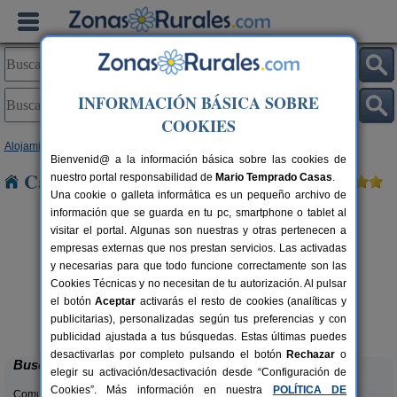
INFORMACIÓN BÁSICA SOBRE
COOKIES
Alojamientos
>
Galicia
>
Pontevedra
> Cotobade
Bienvenid@ a la información básica sobre las cookies de
Casas Rurales cerca de Cotobade
nuestro portal responsabilidad de
Mario Temprado Casas
.
Una cookie o galleta informática es un pequeño archivo de
información que se guarda en tu pc, smartphone o tablet al
visitar el portal. Algunas son nuestras y otras pertenecen a
empresas externas que nos prestan servicios. Las activadas
y necesarias para que todo funcione correctamente son las
Cookies Técnicas y no necesitan de tu autorización. Al pulsar
el botón
Aceptar
activarás el resto de cookies (analíticas y
Apartamentos Rodeiramar 2A
C
rs.
60+8 pers.
publicitarias), personalizadas según tus preferencias y con
 €
20 €
Cangas (Pontevedra)
desde
publicidad ajustada a tus búsquedas. Estas últimas puedes
desactivarlas por completo pulsando el botón
Rechazar
o
Buscar
elegir su activación/desactivación desde “Configuración de
Cookies”. Más información en nuestra
POLÍTICA DE
Comunidades: