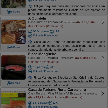
Antigua pequeña casa de pescadores construida en
piedra totalmente restaurada. Consta de tres plantas de
8 Fotos
unos 20 metros cuadrados: en la sup ...
A Quintela
Casa Rural en
Forcarei
a
19,1 km
(Pontevedra)
de Cotobade (Pontevedra)
8-12+1 plazas
19 €
40 km de Pontevedra
Casa de 200 años de antigüedad rehabilitada con
todas las comodidades de una casa moderna. En pleno
8 Fotos
campo, alejada del ruido urbano y con fi ...
Finca Mangüeiro
Casa Rural en
Vilaboa
a
19,5 km
de
(Pontevedra)
Cotobade (Pontevedra)
2-8 plazas
20 €
10 km de Pontevedra
Finca Mangüeiro, Situada en Sta. Cristina de Cobres,
Ayuntamiento de Vilaboa, en la Provincia de Pontevedra.
8 Fotos
Es una casa rural tradicional d ...
Casa de Turismo Rural Carballeira
Casa Rural en
Vilar / Ribela / A Estrada
(Pontevedra)
a
19,9 km
de Cotobade (Pontevedra)
2-8+1 plazas
11 €
40 km de Pontevedra