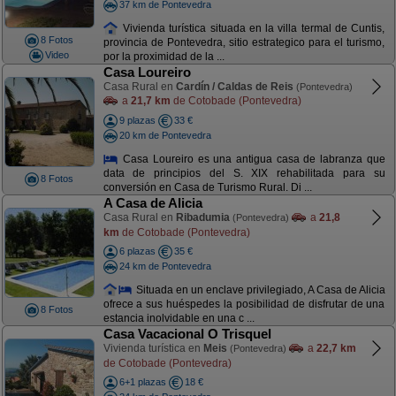
37 km de Pontevedra
Vivienda turística situada en la villa termal de Cuntis,
8 Fotos
provincia de Pontevedra, sitio estrategico para el turismo,
Video
por la proximidad de la ...
Casa Loureiro
Casa Rural en
Cardín / Caldas de Reis
(Pontevedra)
a
21,7 km
de Cotobade (Pontevedra)
9 plazas
33 €
20 km de Pontevedra
Casa Loureiro es una antigua casa de labranza que
data de principios del S. XIX rehabilitada para su
8 Fotos
conversión en Casa de Turismo Rural. Di ...
A Casa de Alicia
Casa Rural en
Ribadumia
a
21,8
(Pontevedra)
km
de Cotobade (Pontevedra)
6 plazas
35 €
24 km de Pontevedra
Situada en un enclave privilegiado, A Casa de Alicia
ofrece a sus huéspedes la posibilidad de disfrutar de una
8 Fotos
estancia inolvidable en una c ...
Casa Vacacional O Trisquel
Vivienda turística en
Meis
a
22,7 km
(Pontevedra)
de Cotobade (Pontevedra)
6+1 plazas
18 €