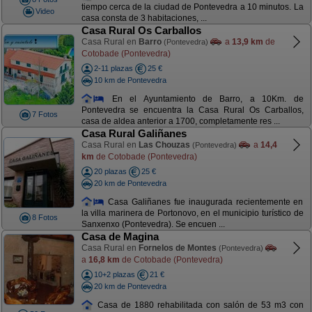
tiempo cerca de la ciudad de Pontevedra a 10 minutos. La
Video
casa consta de 3 habitaciones, ...
Casa Rural Os Carballos
Casa Rural en
Barro
a
13,9 km
de
(Pontevedra)
Cotobade (Pontevedra)
2-11 plazas
25 €
10 km de Pontevedra
En el Ayuntamiento de Barro, a 10Km. de
Pontevedra se encuentra la Casa Rural Os Carballos,
7 Fotos
casa de aldea anterior a 1700, completamente res ...
Casa Rural Galiñanes
Casa Rural en
Las Chouzas
a
14,4
(Pontevedra)
km
de Cotobade (Pontevedra)
20 plazas
25 €
20 km de Pontevedra
Casa Galiñanes fue inaugurada recientemente en
la villa marinera de Portonovo, en el municipio turístico de
8 Fotos
Sanxenxo (Pontevedra). Se encuen ...
Casa de Magina
Casa Rural en
Fornelos de Montes
(Pontevedra)
a
16,8 km
de Cotobade (Pontevedra)
10+2 plazas
21 €
20 km de Pontevedra
Casa de 1880 rehabilitada con salón de 53 m3 con