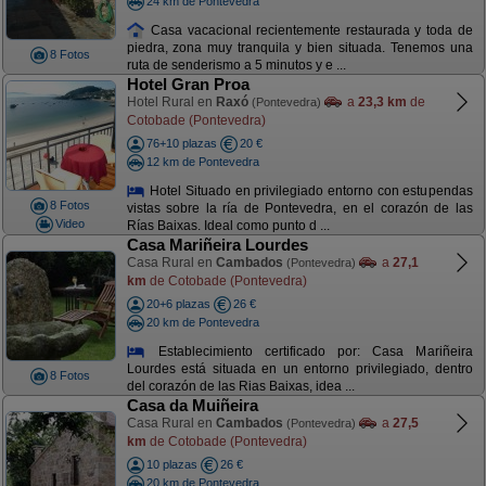
24 km de Pontevedra
Casa vacacional recientemente restaurada y toda de
piedra, zona muy tranquila y bien situada. Tenemos una
8 Fotos
ruta de senderismo a 5 minutos y e ...
Hotel Gran Proa
Hotel Rural en
Raxó
a
23,3 km
de
(Pontevedra)
Cotobade (Pontevedra)
76+10 plazas
20 €
12 km de Pontevedra
Hotel Situado en privilegiado entorno con estupendas
8 Fotos
vistas sobre la ría de Pontevedra, en el corazón de las
Video
Rías Baixas. Ideal como punto d ...
Casa Mariñeira Lourdes
Casa Rural en
Cambados
a
27,1
(Pontevedra)
km
de Cotobade (Pontevedra)
20+6 plazas
26 €
20 km de Pontevedra
Establecimiento certificado por: Casa Mariñeira
Lourdes está situada en un entorno privilegiado, dentro
8 Fotos
del corazón de las Rias Baixas, idea ...
Casa da Muiñeira
Casa Rural en
Cambados
a
27,5
(Pontevedra)
km
de Cotobade (Pontevedra)
10 plazas
26 €
20 km de Pontevedra