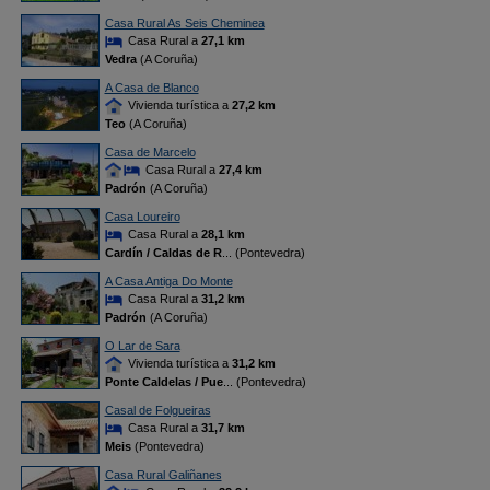
Casa Rural As Seis Cheminea
Casa Rural a
27,1 km
Vedra
(A Coruña)
A Casa de Blanco
Vivienda turística a
27,2 km
Teo
(A Coruña)
Casa de Marcelo
Casa Rural a
27,4 km
Padrón
(A Coruña)
Casa Loureiro
Casa Rural a
28,1 km
Cardín / Caldas de R
... (Pontevedra)
A Casa Antiga Do Monte
Casa Rural a
31,2 km
Padrón
(A Coruña)
O Lar de Sara
Vivienda turística a
31,2 km
Ponte Caldelas / Pue
... (Pontevedra)
Casal de Folgueiras
Casa Rural a
31,7 km
Meis
(Pontevedra)
Casa Rural Galiñanes