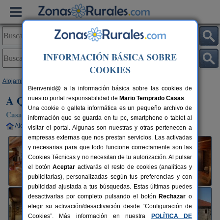
INFORMACIÓN BÁSICA SOBRE
COOKIES
Alojamientos
>
Galicia
>
Pontevedra
>
Forcarei
> A Quintela
Bienvenid@ a la información básica sobre las cookies de
A Quintela
nuestro portal responsabilidad de
Mario Temprado Casas
.
Una cookie o galleta informática es un pequeño archivo de
Casa Rural en Forcarei (Pontevedra)
información que se guarda en tu pc, smartphone o tablet al
Alquiler completo
8-12+1 plazas
40 km de Pontevedra
visitar el portal. Algunas son nuestras y otras pertenecen a
empresas externas que nos prestan servicios. Las activadas
y necesarias para que todo funcione correctamente son las
Cookies Técnicas y no necesitan de tu autorización. Al pulsar
el botón
Aceptar
activarás el resto de cookies (analíticas y
publicitarias), personalizadas según tus preferencias y con
publicidad ajustada a tus búsquedas. Estas últimas puedes
desactivarlas por completo pulsando el botón
Rechazar
o
elegir su activación/desactivación desde “Configuración de
Cookies”. Más información en nuestra
POLÍTICA DE