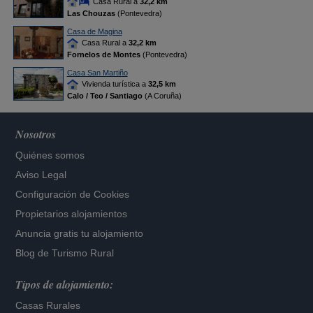
Casa Rural a
32,2 km
Las Chouzas
(Pontevedra)
Casa de Magina
Casa Rural a
32,2 km
Fornelos de Montes
(Pontevedra)
Casa San Martiño
Vivienda turística a
32,5 km
Calo / Teo / Santiago
(A Coruña)
Nosotros
Quiénes somos
Aviso Legal
Configuración de Cookies
Propietarios alojamientos
Anuncia gratis tu alojamiento
Blog de Turismo Rural
Tipos de alojamiento:
Casas Rurales