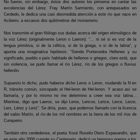
No fueron, sin embargo, éstos dos autores los primeros en cantar las
excelencias del Lérez. Fray Martín Sarmiento, con antepasados en
Cerdedo, le dedica una casi desmedida atención a este río que nace en
Acibeiro, a escasos dos quilómetros del monasterio.
Nos transmite el gran filólogo sus dudas acerca del origen etimológico de
la voz Lérez (originalmente Leron o Laeron): “... ni sé si es voz de la
lengua primitiva, si de la céltica, si de la griega, o si de la latina”, y
apunta una imaginativa hipótesis: “Siendo Pontevedra Hellenes y su
significado, pueblo o país habitado de hellenos o griegos, claro está, que
sin violencia, se pudo llamar el río Lérez, río de los griegos o fluvius
hellenôn.
Supuesto lo dicho, pudo haberse dicho Leros o Leron, mudando la N en
R, tránsito común, sincopado el Hel-leron de Hel-lenon. Y acaso así se
llamaría, y por lo mismo no me determino a creer sea voz latina...
Mientras, digo que Laeros, se dijo Leros, Lericos, Lerice, Lerce, Lerze,
Lerz, Lérez y Leriz”. Se diría, pues, que podemos llamarlo con la licencia
del sabio Martín, el río de los mil nombres en la tierra de los mil ríos de
Cunqueiro.
También otro cerdedense, el poeta Xosé Roxelio Otero Espasandín, que
en este año 2000 cumple su Centenario, dedicó un hermoso poema a los