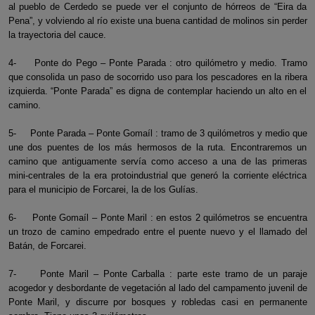
al pueblo de Cerdedo se puede ver el conjunto de hórreos de “Eira da
Pena”, y volviendo al río existe una buena cantidad de molinos sin perder
la trayectoria del cauce.
4- Ponte do Pego – Ponte Parada : otro quilómetro y medio. Tramo
que consolida un paso de socorrido uso para los pescadores en la ribera
izquierda. “Ponte Parada” es digna de contemplar haciendo un alto en el
camino.
5- Ponte Parada – Ponte Gomaíl : tramo de 3 quilómetros y medio que
une dos puentes de los más hermosos de la ruta. Encontraremos un
camino que antiguamente servía como acceso a una de las primeras
mini-centrales de la era protoindustrial que generó la corriente eléctrica
para el municipio de Forcarei, la de los Gulías.
6- Ponte Gomaíl – Ponte Maril : en estos 2 quilómetros se encuentra
un trozo de camino empedrado entre el puente nuevo y el llamado del
Batán, de Forcarei.
7- Ponte Maril – Ponte Carballa : parte este tramo de un paraje
acogedor y desbordante de vegetación al lado del campamento juvenil de
Ponte Maril, y discurre por bosques y robledas casi en permanente