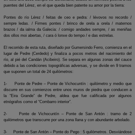
puentes del Lérez, en el que queda bien patente su amor por la tierra:
Pontes do río Lérez / feitas de ceo e pedra: / lévovos no recordo /
sempre ledas. / Firmes pontes / brinco de orela a orela / maternos
brazos / da ialma da Galecia: / comigo andades sempre, / as meniñas
dos ollos moi abertas, / cara ó lonxe do tempo / e das estrelas.
El recorrido de esta ruta, diseñado por Gumersindo Ferro, comienza en el
lugar de Pedre (Cerdedo) y finaliza a pocos metros del nacimiento del
río, al pié del Candán (Acibeiro). Se separa en algunas zonas del cauce
debido a las condiciones topográficas adversas, y se divide en 9 tramos
que suponen un total de 24 quilómetros:
1- Ponte de Pedre – Ponte de Vichocuntín : quilómetro y medio que
discurre en sus comienzos entre unos muros de piedra que conducen a
la “Eira Grande” de Pedre, aldea que fue calificada por algunos
etnógrafos como el “Combarro interior”.
2- Ponte de Vichocuntín – Ponte de San Antón : tramo de 2
quilómetros que transcurre por una zona llana y con abundante arbolado.
3- Ponte de San Antón – Ponte do Pego : 5 quilómetros. Desviándose