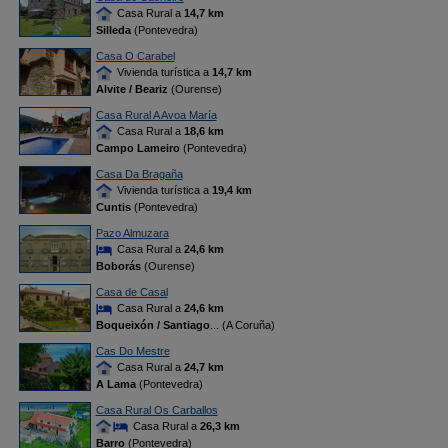
Casa Rural a
14,7 km
Silleda
(Pontevedra)
Casa O Carabel
Vivienda turística a
14,7 km
Alvite / Beariz
(Ourense)
Casa Rural A Avoa María
Casa Rural a
18,6 km
Campo Lameiro
(Pontevedra)
Casa Da Bragaña
Vivienda turística a
19,4 km
Cuntis
(Pontevedra)
Pazo Almuzara
Casa Rural a
24,6 km
Boborás
(Ourense)
Casa de Casal
Casa Rural a
24,6 km
Boqueixón / Santiago
... (A Coruña)
Cas Do Mestre
Casa Rural a
24,7 km
A Lama
(Pontevedra)
Casa Rural Os Carballos
Casa Rural a
26,3 km
Barro
(Pontevedra)