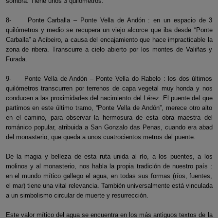
sombra. Tiene unos 3 quilómetros.
8- Ponte Carballa – Ponte Vella de Andón : en un espacio de 3
quilómetros y medio se recupera un viejo alcorce que iba desde “Ponte
Carballa” a Acibeiro, a causa del encajamiento que hace impracticable la
zona de ribera. Transcurre a cielo abierto por los montes de Valiñas y
Furada.
9- Ponte Vella de Andón – Ponte Vella do Rabelo : los dos últimos
quilómetros transcurren por terrenos de capa vegetal muy honda y nos
conducen a las proximidades del nacimiento del Lérez. El puente del que
partimos en este último tramo, “Ponte Vella de Andón”, merece otro alto
en el camino, para observar la hermosura de esta obra maestra del
románico popular, atribuida a San Gonzalo das Penas, cuando era abad
del monasterio, que queda a unos cuatrocientos metros del puente.
De la magia y belleza de esta ruta unida al río, a los puentes, a los
molinos y al monasterio, nos habla la propia tradición de nuestro país :
en el mundo mítico gallego el agua, en todas sus formas (ríos, fuentes,
el mar) tiene una vital relevancia. También universalmente está vinculada
a un simbolismo circular de muerte y resurrección.
Este valor mítico del agua se encuentra en los más antiguos textos de la