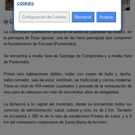
COOKIES
.
Contactar con el alojamiento
La casa rural A Quintela se ubica en la aldea de Quintelas de Abaixo, en
la parroquia de Dúas Igrexas, una de las trece parroquias que componen
el Ayuntamiento de Forcarei (Pontevedra).
Se encuentra a media hora de Santiago de Compostela y a media hora
de Pontevedra.
Posee seis habitaciones dobles, todas con cuarto de baño y ducha,
salón comedor, sala de estar, vestíbulo, lar tradicional y cocina moderna.
Tiene un total de 434 metros cuadrados y procede de la restauración de
una casa de labranza con más de trescientos años de antigüedad.
La distancia a la capital del municipio, donde se encuentran todos los
servicios de administración, salud, cultura y ocio, es de 2 km. También
se encuentra a 300 m de la ruta de senderismo Pontes do Lérez y a 6
km del monasterio cisterciense de Santa María de Aciveiro.